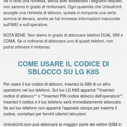
Se ci farai una richiesta, senza aver soddisfatto i seguenti requisiti,
non saremo in grado di rimborsarti. Ogni qualvolta che UnlockUnit
accoglie una richiesta di sblocco, questa ci comporta una certa
somma di denaro, anche se hai immesso informazioni inaccurate
sull'IMEI e sull'operatore.
NOTA BENE: Non siamo in grado di sbloccare telefoni DUAL SIM e
CDMA. Se ci ordinerai di sbloccare uno di questi telefoni, non
potrai ottenere il rimborso.
COME USARE IL CODICE DI
SBLOCCO SU LG K8S
Per usare il tuo codice di sblocco, inserisci la SIM di un altro
operatore nel tuo telefono. Sul tuo LG K8S apparirà ""Inserisci
codice di sblocco"" o ""inserisci PIN codice sblocco dell'operatore"".
Inserisci il codice e il tuo telefono sarà immediatamente sbloccato.
Se sul tuo telefono non apparirà l'apposito campo per inserire il
codice, contattaci per fornirti ulteriori istruzioni.
UnlockUnit.com può sbloccare la maggior parte dei vettori GSM in