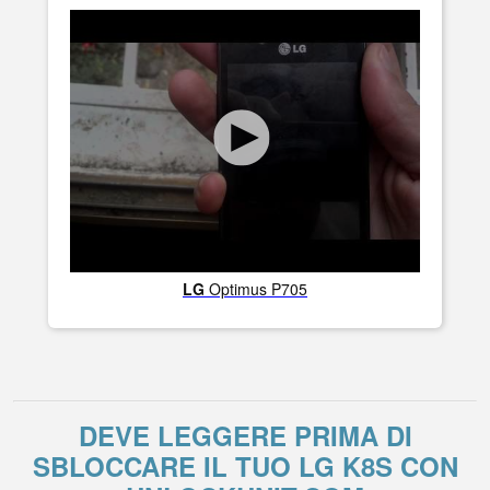
LG
Optimus P705
DEVE LEGGERE PRIMA DI
SBLOCCARE IL TUO LG K8S CON