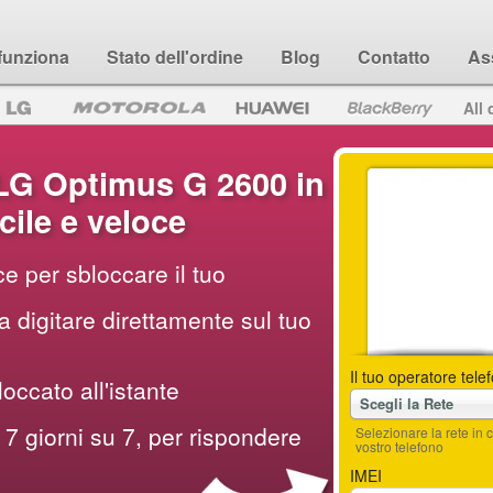
funziona
Stato dell'ordine
Blog
Contatto
As
All 
LG Optimus G 2600 in
ile e veloce
e per sbloccare il tuo
 digitare direttamente sul tuo
Il tuo operatore tele
loccato all'istante
Scegli la Rete
7 giorni su 7, per rispondere
Selezionare la rete i
vostro telefono
IMEI