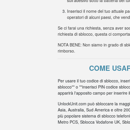
sull'adesivo sotto la batteria del t
Inserisci il nome del tuo attuale p
operatori di alcuni paesi, che ven
Se ci farai una richiesta, senza aver so
richiesta di sblocco, questa ci comport
NOTA BENE: Non siamo in grado di sbloc
rimborso.
COME USARE
Per usare il tuo codice di sblocco, inse
sblocco"" o ""inserisci PIN codice sbloc
apparirà l'apposito campo per inserire il c
UnlockUnit.com può sbloccare la maggio
Asia, Australia, Sud America e oltre 20
più popolare sistema di sblocco telefo
Metro PCS, Sblocca Vodafone UK, Sbloc