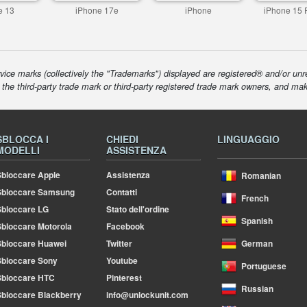
e 13
iPhone 17e
iPhone
iPhone 15 
ice marks (collectively the "Trademarks") displayed are registered® and/or unr
f the third-party trade mark or third-party registered trade mark owners, and ma
SBLOCCA I
CHIEDI
LINGUAGGIO
MODELLI
ASSISTENZA
bloccare Apple
Assistenza
Romanian
Sbloccare Samsung
Contatti
French
bloccare LG
Stato dell'ordine
Spanish
bloccare Motorola
Facebook
bloccare Huawei
Twitter
German
bloccare Sony
Youtube
Portuguese
Sbloccare HTC
Pinterest
Russian
bloccare Blackberry
info@unlockunit.com