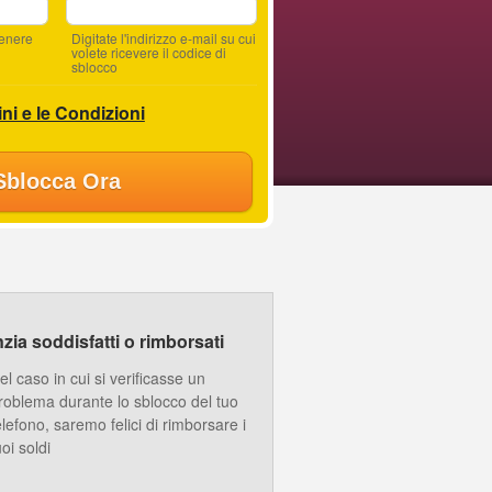
tenere
Digitate l'indirizzo e-mail su cui
volete ricevere il codice di
sblocco
ni e le Condizioni
Sblocca Ora
ia soddisfatti o rimborsati
el caso in cui si verificasse un
roblema durante lo sblocco del tuo
elefono, saremo felici di rimborsare i
uoi soldi