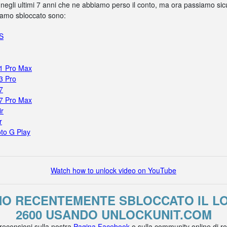
 negli ultimi 7 anni che ne abbiamo perso il conto, ma ora passiamo sicur
biamo sbloccato sono:
5S
11 Pro Max
3 Pro
7
17 Pro Max
ir
r
to G Play
Watch how to unlock video on YouTube
NO RECENTEMENTE SBLOCCATO IL L
2600 USANDO UNLOCKUNIT.COM
 recensioni sulla nostra
Pagina Facebook
o sulla community online di r