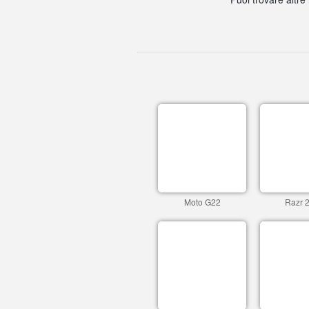
Moto G22
Razr 