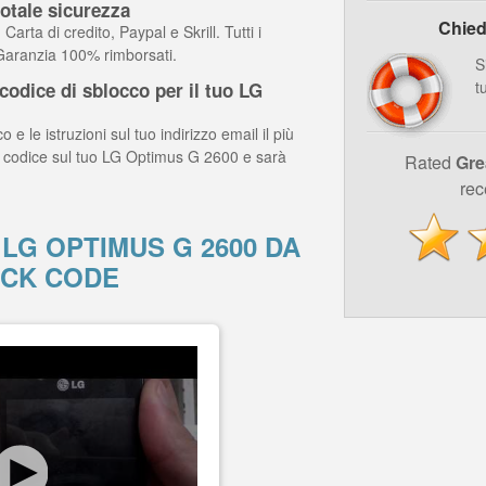
otale sicurezza
Chied
arta di credito, Paypal e Skrill. Tutti i
 Garanzia 100% rimborsati.
S
t
odice di sblocco per il tuo LG
o e le istruzioni sul tuo indirizzo email il più
il codice sul tuo LG Optimus G 2600 e sarà
Rated
Gre
rec
LG OPTIMUS G 2600 DA
CK CODE