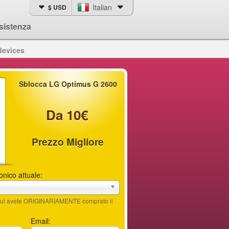
Italian
$ USD
sistenza
devices
Sblocca LG Optimus G 2600
Da 10€
Prezzo Migliore
fonico attuale:
n cui avete ORIGINARIAMENTE comprato il
Email: