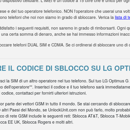
uo dispositivo cellulare. L'IMEI è un codice a 15 cifre che è unico per ogn
aese e del tuo operatore telefonico. NON l'operatore che userai una volta
dono telefoni che noi non siamo in grado di sbloccare. Verica la
lista di
ddisfatto i seguenti requisiti, non saremo in grado di rimborsarti. Ogni
a una certa somma di denaro, anche se hai immesso informazioni inaccur
care telefoni DUAL SIM e CDMA. Se ci ordinerai di sbloccare uno di ques
 IL CODICE DI SBLOCCO SU LG OPT
risci la SIM di un altro operatore nel tuo telefono. Sul tuo LG Optimus G
co dell'operatore"". Inserisci il codice e il tuo telefono sarà immediata
odice, contattaci per fornirti ulteriori istruzioni.
r parte dei vettori GSM in tutto il mondo. Se stai cercando di sblocca
0 altri Paesi del Mondo, se UnlockUnit.com non può farlo, molto probabil
nico di rete GSM include le seguenti reti: Sblocca AT&T, Sblocca T-Mob
ca EE UK, Sblocca Rogers e molti altri.