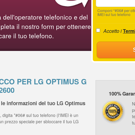
Componi *#06# per ot
IMEI sul tuo telefono
 dell'operatore telefonico e del
leta il nostro form per ottenere
Accetto i
Termi
care il tuo telefono.
OCCO PER LG OPTIMUS G
2600
100% Garanz
le informazioni del tuo LG Optimus
N
p
 digita *#06# sul tuo telefono (l'IMEI è un
t
un prezzo speciale per sbloccare il tuo LG
t