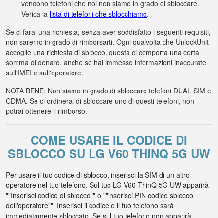
vendono telefoni che noi non siamo in grado di sbloccare.
Verica la
lista di telefoni che sblocchiamo
.
Se ci farai una richiesta, senza aver soddisfatto i seguenti requisiti,
non saremo in grado di rimborsarti. Ogni qualvolta che UnlockUnit
accoglie una richiesta di sblocco, questa ci comporta una certa
somma di denaro, anche se hai immesso informazioni inaccurate
sull'IMEI e sull'operatore.
NOTA BENE: Non siamo in grado di sbloccare telefoni DUAL SIM e
CDMA. Se ci ordinerai di sbloccare uno di questi telefoni, non
potrai ottenere il rimborso.
COME USARE IL CODICE DI
SBLOCCO SU LG V60 THINQ 5G UW
Per usare il tuo codice di sblocco, inserisci la SIM di un altro
operatore nel tuo telefono. Sul tuo LG V60 ThinQ 5G UW apparirà
""Inserisci codice di sblocco"" o ""inserisci PIN codice sblocco
dell'operatore"". Inserisci il codice e il tuo telefono sarà
immediatamente sbloccato. Se sul tuo telefono non apparirà