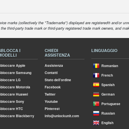
ice marks (collectively the "Trademarks") displayed are registered® and/or unr
f the third-party trade mark or third-party registered trade mark owners, and ma
SBLOCCA I
CHIEDI
LINGUAGGIO
MODELLI
ASSISTENZA
bloccare Apple
Assistenza
Romanian
Sbloccare Samsung
Contatti
French
bloccare LG
Stato dell'ordine
Spanish
bloccare Motorola
Facebook
bloccare Huawei
Twitter
German
bloccare Sony
Youtube
Portuguese
Sbloccare HTC
Pinterest
Russian
bloccare Blackberry
info@unlockunit.com
English