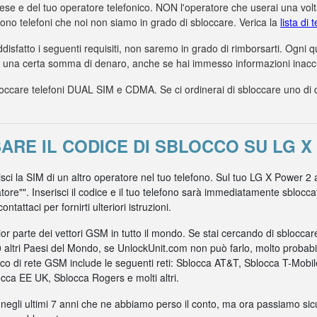
aese e del tuo operatore telefonico. NON l'operatore che userai una volta
dono telefoni che noi non siamo in grado di sbloccare. Verica la
lista di
ddisfatto i seguenti requisiti, non saremo in grado di rimborsarti. Ogni
a una certa somma di denaro, anche se hai immesso informazioni inaccur
care telefoni DUAL SIM e CDMA. Se ci ordinerai di sbloccare uno di ques
ARE IL CODICE DI SBLOCCO SU LG X
isci la SIM di un altro operatore nel tuo telefono. Sul tuo LG X Power 2 
atore"". Inserisci il codice e il tuo telefono sarà immediatamente sblocc
ntattaci per fornirti ulteriori istruzioni.
r parte dei vettori GSM in tutto il mondo. Se stai cercando di sblocca
0 altri Paesi del Mondo, se UnlockUnit.com non può farlo, molto probabil
nico di rete GSM include le seguenti reti: Sblocca AT&T, Sblocca T-Mob
ca EE UK, Sblocca Rogers e molti altri.
 negli ultimi 7 anni che ne abbiamo perso il conto, ma ora passiamo sicur