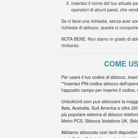
Inserisci il nome del tuo attuale p
operatori di alcuni paesi, che ven
Se ci farai una richiesta, senza aver so
richiesta di sblocco, questa ci comport
NOTA BENE: Non siamo in grado di sbloc
rimborso.
COME US
Per usare il tuo codice di sblocco, inser
""inserisci PIN codice sblocco dell'oper
l'apposito campo per inserire il codice, co
UnlockUnit.com può sbloccare la maggio
Asia, Australia, Sud America e oltre 20
più popolare sistema di sblocco telefo
Metro PCS, Sblocca Vodafone UK, Sbloc
Abbiamo sbloccato così tanti dispositivi