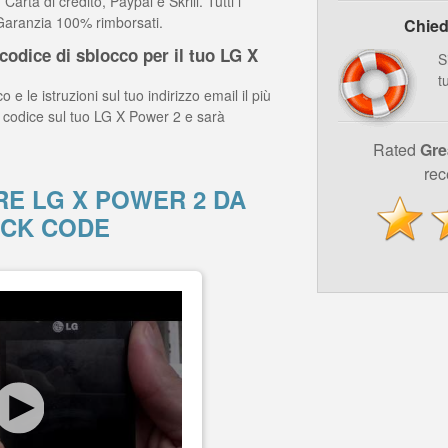
arta di credito, Paypal e Skrill. Tutti i
 Garanzia 100% rimborsati.
Chied
odice di sblocco per il tuo LG X
S
t
o e le istruzioni sul tuo indirizzo email il più
l codice sul tuo LG X Power 2 e sarà
Rated
Gre
rec
E LG X POWER 2 DA
CK CODE