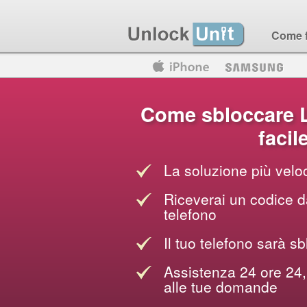
Come 
Motorola
Huawei
Blackberry
Come sbloccare 
facil
La soluzione più veloc
Riceverai un codice da
telefono
Il tuo telefono sarà sb
Assistenza 24 ore 24, 
alle tue domande