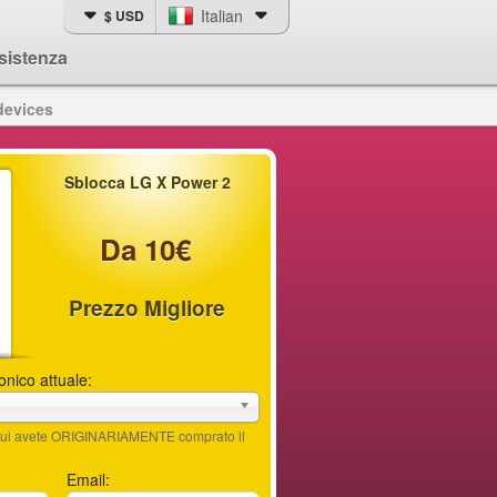
Italian
$ USD
sistenza
devices
Sblocca LG X Power 2
Da 10€
Prezzo Migliore
fonico attuale:
n cui avete ORIGINARIAMENTE comprato il
Email: