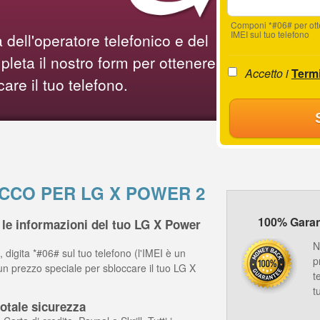
Componi *#06# per ot
IMEI sul tuo telefono
 dell'operatore telefonico e del
leta il nostro form per ottenere
Accetto i
Termi
care il tuo telefono.
OCCO PER LG X POWER 2
100% Garanz
le informazioni del tuo LG X Power
N
 digita *#06# sul tuo telefono (l'IMEI è un
p
un prezzo speciale per sbloccare il tuo LG X
t
t
otale sicurezza