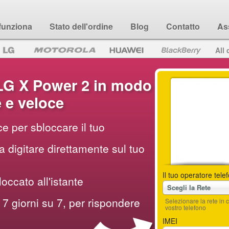
funziona
Stato dell'ordine
Blog
Contatto
As
All 
LG X Power 2 in modo
e e veloce
e per sbloccare il tuo
 digitare direttamente sul tuo
Il tuo operatore tele
loccato all'istante
Scegli la Rete
7 giorni su 7, per rispondere
Selezionare la rete i
vostro telefono
IMEI