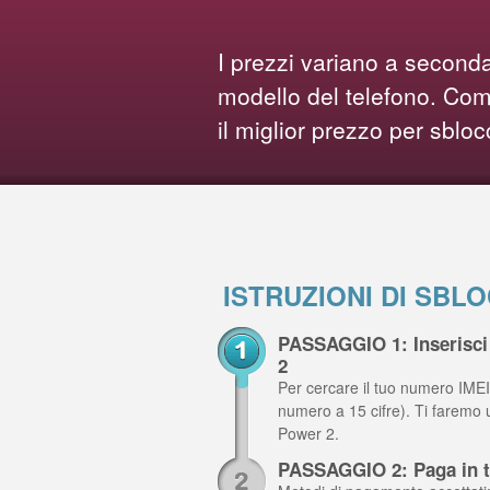
I prezzi variano a seconda
modello del telefono. Comp
il miglior prezzo per sbloc
ISTRUZIONI DI SBL
PASSAGGIO 1: Inserisci 
2
Per cercare il tuo numero IMEI,
numero a 15 cifre). Ti faremo 
Power 2.
PASSAGGIO 2: Paga in t