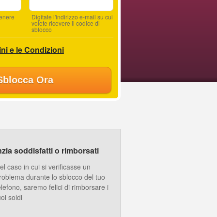
tenere
Digitate l'indirizzo e-mail su cui
volete ricevere il codice di
sblocco
ni e le Condizioni
Sblocca Ora
ia soddisfatti o rimborsati
el caso in cui si verificasse un
roblema durante lo sblocco del tuo
elefono, saremo felici di rimborsare i
uoi soldi