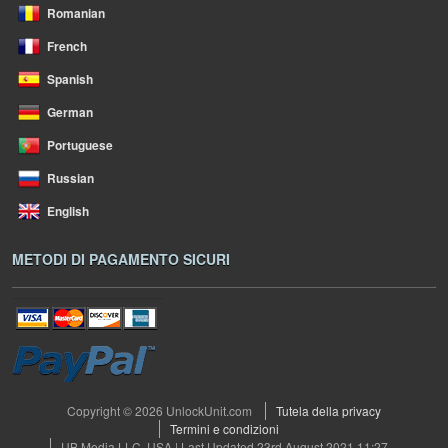
Romanian
French
Spanish
German
Portuguese
Russian
English
METODI DI PAGAMENTO SICURI
Copyright © 2026 UnlockUnit.com
Tutela della privacy
Termini e condizioni
UB Media LLC, USA | Last Updated 23rd August 2021 11:27