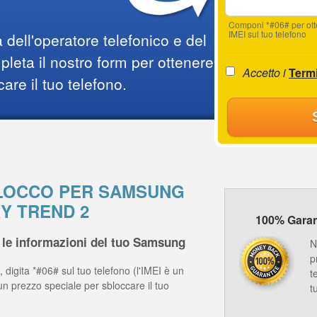
Componi *#06# per ot
IMEI sul tuo telefono
 dell'operatore telefonico e del
leta il nostro form per ottenere
Accetto i
Termi
care il tuo telefono.
SBLOCCO PER SAMSUNG
Y TREND 2
100% Garanz
 le informazioni del tuo Samsung
N
p
 digita *#06# sul tuo telefono (l'IMEI è un
t
un prezzo speciale per sbloccare il tuo
t