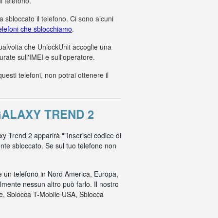
i telefono.
 sbloccato il telefono. Ci sono alcuni
 telefoni che sblocchiamo
.
 qualvolta che UnlockUnit accoglie una
ate sull'IMEI e sull'operatore.
ti telefoni, non potrai ottenere il
GALAXY TREND 2
xy Trend 2 apparirà ""Inserisci codice di
mente sbloccato. Se sul tuo telefono non
re un telefono in Nord America, Europa,
mente nessun altro può farlo. Il nostro
ile, Sblocca T-Mobile USA, Sblocca