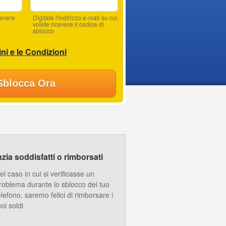
tenere
Digitate l'indirizzo e-mail su cui
volete ricevere il codice di
sblocco
ni e le Condizioni
Sblocca Ora
ia soddisfatti o rimborsati
el caso in cui si verificasse un
roblema durante lo sblocco del tuo
elefono, saremo felici di rimborsare i
uoi soldi