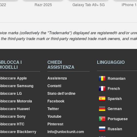
G22
Razr 2025
Galaxy Tab A9+ 5G
iPhone 1
ice marks (collectively the "Trademarks") displayed are registered® and/or unr
f the third-party trade mark or third-party registered trade mark owners, and ma
SBLOCCA I
CHIEDI
LINGUAGGIO
MODELLI
ASSISTENZA
bloccare Apple
Assistenza
Romanian
Sbloccare Samsung
Contatti
French
bloccare LG
Stato dell'ordine
Spanish
bloccare Motorola
Facebook
bloccare Huawei
Twitter
German
bloccare Sony
Youtube
Portuguese
Sbloccare HTC
Pinterest
Russian
bloccare Blackberry
info@unlockunit.com