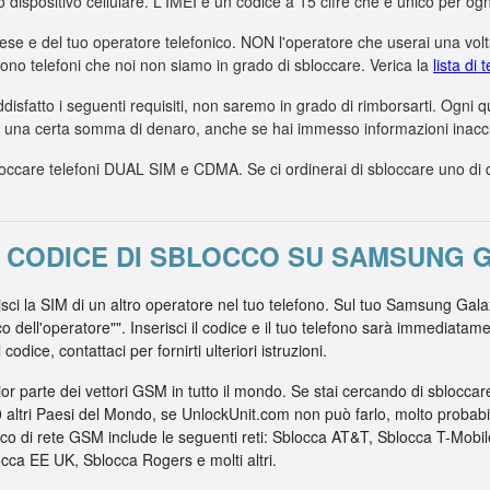
uo dispositivo cellulare. L'IMEI è un codice a 15 cifre che è unico per ogn
aese e del tuo operatore telefonico. NON l'operatore che userai una volta
dono telefoni che noi non siamo in grado di sbloccare. Verica la
lista di
ddisfatto i seguenti requisiti, non saremo in grado di rimborsarti. Ogni
a una certa somma di denaro, anche se hai immesso informazioni inaccur
care telefoni DUAL SIM e CDMA. Se ci ordinerai di sbloccare uno di ques
 CODICE DI SBLOCCO SU SAMSUNG 
risci la SIM di un altro operatore nel tuo telefono. Sul tuo Samsung Gala
co dell'operatore"". Inserisci il codice e il tuo telefono sarà immediata
odice, contattaci per fornirti ulteriori istruzioni.
r parte dei vettori GSM in tutto il mondo. Se stai cercando di sblocca
0 altri Paesi del Mondo, se UnlockUnit.com non può farlo, molto probabil
nico di rete GSM include le seguenti reti: Sblocca AT&T, Sblocca T-Mob
ca EE UK, Sblocca Rogers e molti altri.