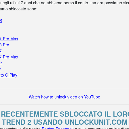
 negli ultimi 7 anni che ne abbiamo perso il conto, ma ora passiamo sicur
biamo sbloccato sono:
5S
11 Pro Max
3 Pro
7
17 Pro Max
ir
r
to G Play
Watch how to unlock video on YouTube
O RECENTEMENTE SBLOCCATO IL LO
TREND 2 USANDO UNLOCKUNIT.COM
 recensioni sulla nostra
Pagina Facebook
o sulla community online di r