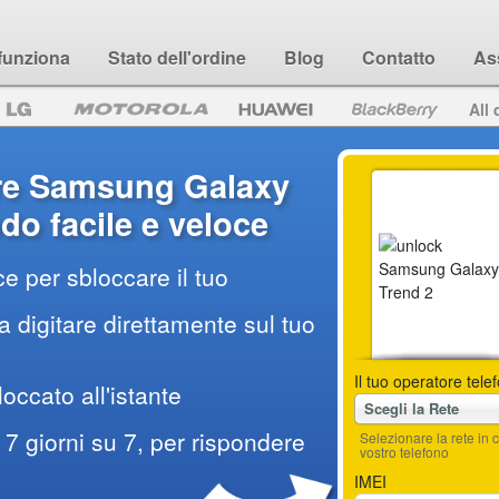
funziona
Stato dell'ordine
Blog
Contatto
As
All 
re Samsung Galaxy
do facile e veloce
e per sbloccare il tuo
 digitare direttamente sul tuo
Il tuo operatore tele
loccato all'istante
Scegli la Rete
7 giorni su 7, per rispondere
Selezionare la rete i
vostro telefono
IMEI