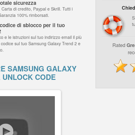
otale sicurezza
Chied
arta di credito, Paypal e Skrill. Tutti i
 Garanzia 100% rimborsati.
S
t
odice di sblocco per il tuo
2
o e le istruzioni sul tuo indirizzo email il più
il codice sul tuo Samsung Galaxy Trend 2 e
Rated
Gre
o.
rec
E SAMSUNG GALAXY
A UNLOCK CODE