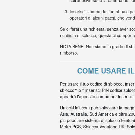
sull'adesivo sotto la batteria del t
Inserisci il nome del tuo attuale p
operatori di alcuni paesi, che ven
Se ci farai una richiesta, senza aver so
richiesta di sblocco, questa ci comport
NOTA BENE: Non siamo in grado di sbloc
rimborso.
COME USARE IL
Per usare il tuo codice di sblocco, inse
sblocco"" o ""inserisci PIN codice sbloc
apparirà l'apposito campo per inserire il c
UnlockUnit.com può sbloccare la maggio
Asia, Australia, Sud America e oltre 20
più popolare sistema di sblocco telefo
Metro PCS, Sblocca Vodafone UK, Sbloc