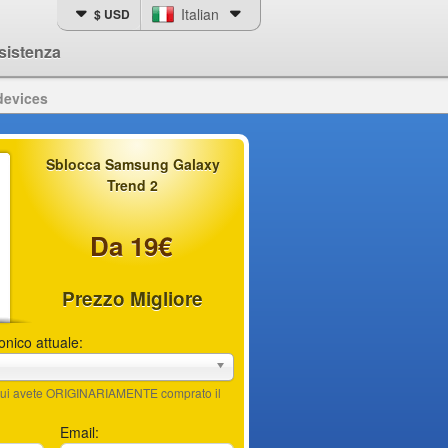
Italian
$ USD
sistenza
devices
Sblocca Samsung Galaxy
Trend 2
Da 19€
Prezzo Migliore
fonico attuale:
n cui avete ORIGINARIAMENTE comprato il
Email: