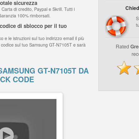
otale sicurezza
Chied
arta di credito, Paypal e Skrill. Tutti i
 Garanzia 100% rimborsati.
S
t
odice di sblocco per il tuo
o e le istruzioni sul tuo indirizzo email il più
 il codice sul tuo Samsung GT-N7105T e sarà
Rated
Gre
rec
AMSUNG GT-N7105T DA
CK CODE