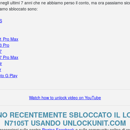
 negli ultimi 7 anni che ne abbiamo perso il conto, ma ora passiamo sicur
biamo sbloccato sono:
5S
11 Pro Max
3 Pro
7
17 Pro Max
ir
r
to G Play
Watch how to unlock video on YouTube
NNO RECENTEMENTE SBLOCCATO IL L
N7105T USANDO UNLOCKUNIT.COM
 recensioni sulla nostra
Pagina Facebook
o sulla community online di r