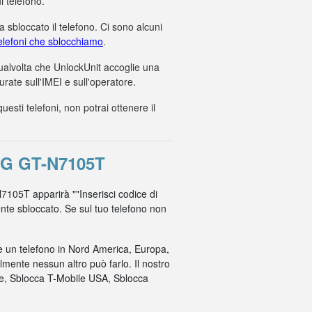
i telefono.
 sbloccato il telefono. Ci sono alcuni
 telefoni che sblocchiamo
.
 qualvolta che UnlockUnit accoglie una
ate sull'IMEI e sull'operatore.
ti telefoni, non potrai ottenere il
G GT-N7105T
N7105T apparirà ""Inserisci codice di
mente sbloccato. Se sul tuo telefono non
re un telefono in Nord America, Europa,
mente nessun altro può farlo. Il nostro
ile, Sblocca T-Mobile USA, Sblocca