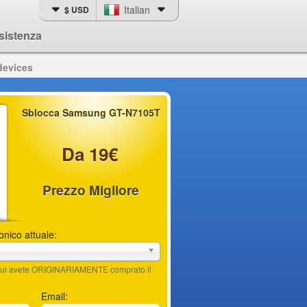
Italian
$ USD
sistenza
devices
Sblocca Samsung GT-N7105T
Da 19€
Prezzo Migliore
fonico attuale:
n cui avete ORIGINARIAMENTE comprato il
Email: