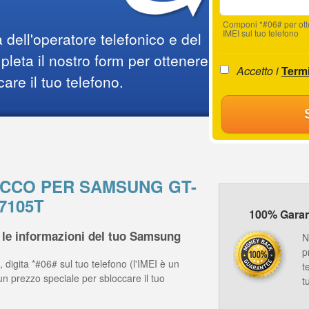
Componi *#06# per ot
IMEI sul tuo telefono
 dell'operatore telefonico e del
leta il nostro form per ottenere
Accetto i
Termi
care il tuo telefono.
LOCCO PER SAMSUNG GT-
7105T
100% Garanz
 le informazioni del tuo Samsung
N
p
 digita *#06# sul tuo telefono (l'IMEI è un
t
un prezzo speciale per sbloccare il tuo
t