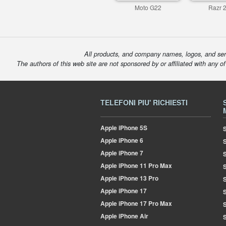
Moto G22
Razr 
All products, and company names, logos, and serv
The authors of this web site are not sponsored by or affiliated with any o
TELEFONI PIU' RICHIESTI
Apple
iPhone 5S
S
Apple
iPhone 6
Apple
iPhone 7
S
Apple
iPhone 11 Pro Max
S
Apple
iPhone 13 Pro
S
Apple
iPhone 17
S
Apple
iPhone 17 Pro Max
Apple
iPhone Air
S