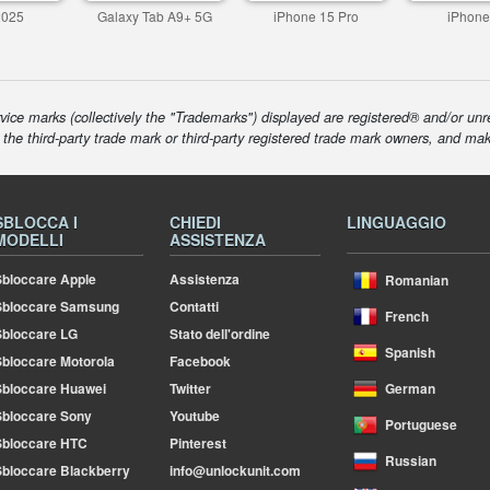
2025
Galaxy Tab A9+ 5G
iPhone 15 Pro
iPhone
ice marks (collectively the "Trademarks") displayed are registered® and/or unr
f the third-party trade mark or third-party registered trade mark owners, and ma
SBLOCCA I
CHIEDI
LINGUAGGIO
MODELLI
ASSISTENZA
bloccare Apple
Assistenza
Romanian
Sbloccare Samsung
Contatti
French
bloccare LG
Stato dell'ordine
Spanish
bloccare Motorola
Facebook
bloccare Huawei
Twitter
German
bloccare Sony
Youtube
Portuguese
Sbloccare HTC
Pinterest
Russian
bloccare Blackberry
info@unlockunit.com