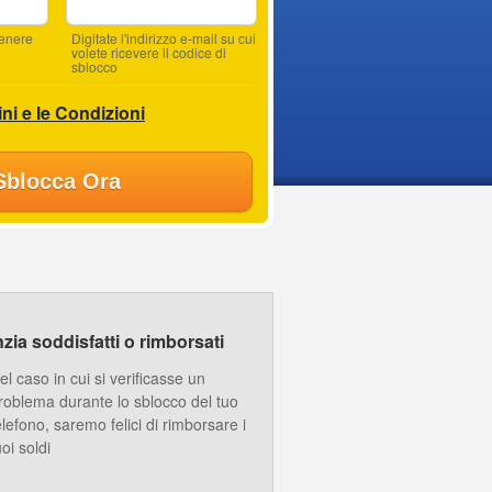
tenere
Digitate l'indirizzo e-mail su cui
volete ricevere il codice di
sblocco
ni e le Condizioni
Sblocca Ora
ia soddisfatti o rimborsati
el caso in cui si verificasse un
roblema durante lo sblocco del tuo
elefono, saremo felici di rimborsare i
uoi soldi