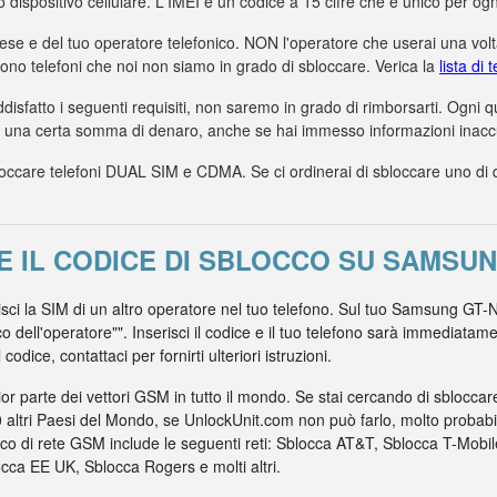
uo dispositivo cellulare. L'IMEI è un codice a 15 cifre che è unico per ogn
aese e del tuo operatore telefonico. NON l'operatore che userai una volta
dono telefoni che noi non siamo in grado di sbloccare. Verica la
lista di
ddisfatto i seguenti requisiti, non saremo in grado di rimborsarti. Ogni
a una certa somma di denaro, anche se hai immesso informazioni inaccur
care telefoni DUAL SIM e CDMA. Se ci ordinerai di sbloccare uno di ques
 IL CODICE DI SBLOCCO SU SAMSUN
risci la SIM di un altro operatore nel tuo telefono. Sul tuo Samsung GT-
co dell'operatore"". Inserisci il codice e il tuo telefono sarà immediata
odice, contattaci per fornirti ulteriori istruzioni.
r parte dei vettori GSM in tutto il mondo. Se stai cercando di sblocca
0 altri Paesi del Mondo, se UnlockUnit.com non può farlo, molto probabil
nico di rete GSM include le seguenti reti: Sblocca AT&T, Sblocca T-Mob
ca EE UK, Sblocca Rogers e molti altri.