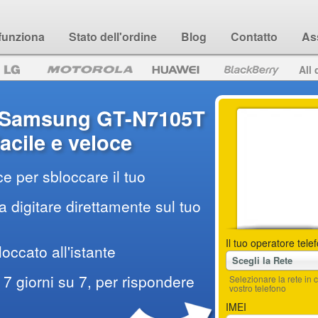
funziona
Stato dell'ordine
Blog
Contatto
As
All 
 Samsung GT-N7105T
acile e veloce
e per sbloccare il tuo
 digitare direttamente sul tuo
Il tuo operatore tele
loccato all'istante
Scegli la Rete
7 giorni su 7, per rispondere
Selezionare la rete i
vostro telefono
IMEI