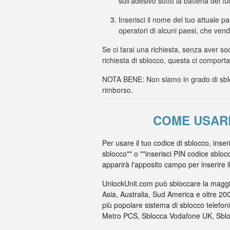
sull'adesivo sotto la batteria del t
Inserisci il nome del tuo attuale p
operatori di alcuni paesi, che ven
Se ci farai una richiesta, senza aver so
richiesta di sblocco, questa ci comport
NOTA BENE: Non siamo in grado di sbloc
rimborso.
COME USARE
Per usare il tuo codice di sblocco, inse
sblocco"" o ""inserisci PIN codice sbloc
apparirà l'apposito campo per inserire il c
UnlockUnit.com può sbloccare la maggio
Asia, Australia, Sud America e oltre 20
più popolare sistema di sblocco telefo
Metro PCS, Sblocca Vodafone UK, Sbloc