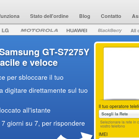
funziona
Stato dell'ordine
Blog
Contatto
As
All 
 Samsung GT-S7275Y
acile e veloce
e per sbloccare il tuo
 digitare direttamente sul tuo
Il tuo operatore tele
loccato all'istante
Scegli la Rete
7 giorni su 7, per rispondere
Selezionare la rete i
vostro telefono
IMEI