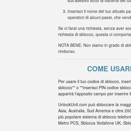
sull'adesivo sotto la batteria del t
Inserisci il nome del tuo attuale p
operatori di alcuni paesi, che ven
Se ci farai una richiesta, senza aver so
richiesta di sblocco, questa ci comport
NOTA BENE: Non siamo in grado di sbloc
rimborso.
COME USARE
Per usare il tuo codice di sblocco, inse
sblocco"" o ""inserisci PIN codice sbloc
apparirà l'apposito campo per inserire il c
UnlockUnit.com può sbloccare la maggio
Asia, Australia, Sud America e oltre 20
più popolare sistema di sblocco telefo
Metro PCS, Sblocca Vodafone UK, Sbloc