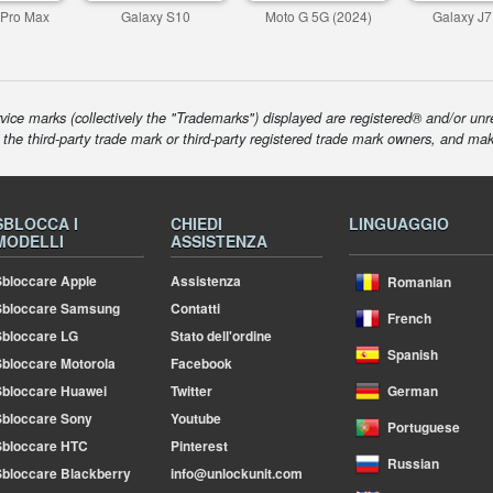
 Pro Max
Galaxy S10
Moto G 5G (2024)
Galaxy J7
ice marks (collectively the "Trademarks") displayed are registered® and/or unr
f the third-party trade mark or third-party registered trade mark owners, and ma
SBLOCCA I
CHIEDI
LINGUAGGIO
MODELLI
ASSISTENZA
bloccare Apple
Assistenza
Romanian
Sbloccare Samsung
Contatti
French
bloccare LG
Stato dell'ordine
Spanish
bloccare Motorola
Facebook
bloccare Huawei
Twitter
German
bloccare Sony
Youtube
Portuguese
Sbloccare HTC
Pinterest
Russian
bloccare Blackberry
info@unlockunit.com