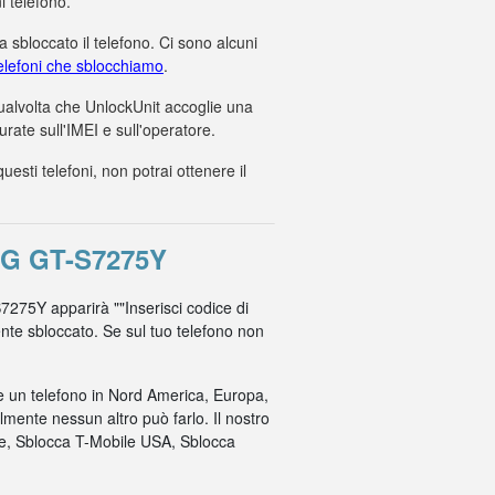
i telefono.
 sbloccato il telefono. Ci sono alcuni
 telefoni che sblocchiamo
.
 qualvolta che UnlockUnit accoglie una
ate sull'IMEI e sull'operatore.
ti telefoni, non potrai ottenere il
G GT-S7275Y
S7275Y apparirà ""Inserisci codice di
mente sbloccato. Se sul tuo telefono non
re un telefono in Nord America, Europa,
mente nessun altro può farlo. Il nostro
ile, Sblocca T-Mobile USA, Sblocca