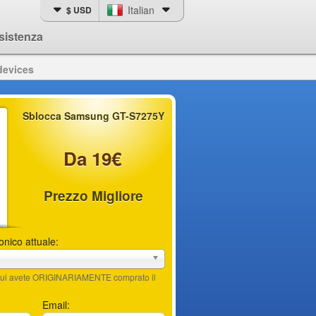
Italian
$ USD
sistenza
devices
Sblocca Samsung GT-S7275Y
Da 19€
Prezzo Migliore
fonico attuale:
n cui avete ORIGINARIAMENTE comprato il
Email: