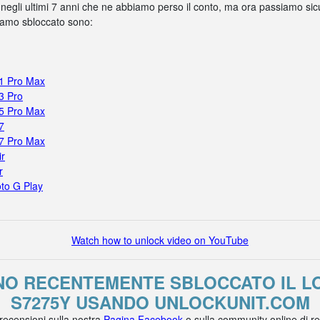
 negli ultimi 7 anni che ne abbiamo perso il conto, ma ora passiamo sicur
biamo sbloccato sono:
11 Pro Max
3 Pro
15 Pro Max
7
17 Pro Max
ir
r
to G Play
Watch how to unlock video on YouTube
NNO RECENTEMENTE SBLOCCATO IL L
S7275Y USANDO UNLOCKUNIT.COM
 recensioni sulla nostra
Pagina Facebook
o sulla community online di r