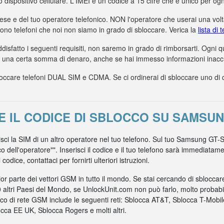
uo dispositivo cellulare. L'IMEI è un codice a 15 cifre che è unico per ogn
aese e del tuo operatore telefonico. NON l'operatore che userai una volta
dono telefoni che noi non siamo in grado di sbloccare. Verica la
lista di
ddisfatto i seguenti requisiti, non saremo in grado di rimborsarti. Ogni
a una certa somma di denaro, anche se hai immesso informazioni inaccur
care telefoni DUAL SIM e CDMA. Se ci ordinerai di sbloccare uno di ques
 IL CODICE DI SBLOCCO SU SAMSUN
risci la SIM di un altro operatore nel tuo telefono. Sul tuo Samsung GT-
co dell'operatore"". Inserisci il codice e il tuo telefono sarà immediata
odice, contattaci per fornirti ulteriori istruzioni.
r parte dei vettori GSM in tutto il mondo. Se stai cercando di sblocca
0 altri Paesi del Mondo, se UnlockUnit.com non può farlo, molto probabil
nico di rete GSM include le seguenti reti: Sblocca AT&T, Sblocca T-Mob
ca EE UK, Sblocca Rogers e molti altri.