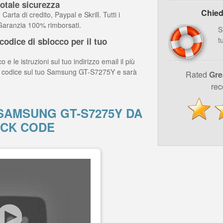
otale sicurezza
Chied
arta di credito, Paypal e Skrill. Tutti i
 Garanzia 100% rimborsati.
S
t
odice di sblocco per il tuo
o e le istruzioni sul tuo indirizzo email il più
 il codice sul tuo Samsung GT-S7275Y e sarà
Rated
Gre
rec
AMSUNG GT-S7275Y DA
CK CODE