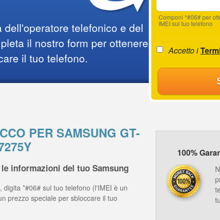
Componi *#06# per ot
IMEI sul tuo telefono
 dell'operatore telefonico e del
leta il nostro form per ottenere
Accetto i
Termi
care il tuo telefono.
LOCCO PER SAMSUNG GT-
7275Y
100% Garanz
 le informazioni del tuo Samsung
N
p
 digita *#06# sul tuo telefono (l'IMEI è un
t
un prezzo speciale per sbloccare il tuo
t