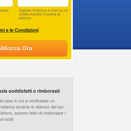
tenere
Digitate l'indirizzo e-mail su cui
volete ricevere il codice di
sblocco
ni e le Condizioni
Sblocca Ora
ia soddisfatti o rimborsati
el caso in cui si verificasse un
roblema durante lo sblocco del tuo
elefono, saremo felici di rimborsare i
uoi soldi