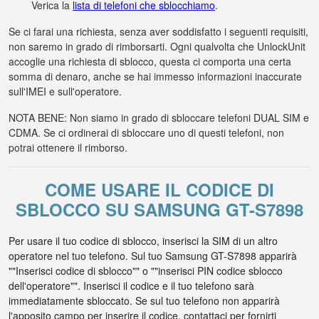
Verica la
lista di telefoni che sblocchiamo
.
Se ci farai una richiesta, senza aver soddisfatto i seguenti requisiti,
non saremo in grado di rimborsarti. Ogni qualvolta che UnlockUnit
accoglie una richiesta di sblocco, questa ci comporta una certa
somma di denaro, anche se hai immesso informazioni inaccurate
sull'IMEI e sull'operatore.
NOTA BENE: Non siamo in grado di sbloccare telefoni DUAL SIM e
CDMA. Se ci ordinerai di sbloccare uno di questi telefoni, non
potrai ottenere il rimborso.
COME USARE IL CODICE DI
SBLOCCO SU SAMSUNG GT-S7898
Per usare il tuo codice di sblocco, inserisci la SIM di un altro
operatore nel tuo telefono. Sul tuo Samsung GT-S7898 apparirà
""Inserisci codice di sblocco"" o ""inserisci PIN codice sblocco
dell'operatore"". Inserisci il codice e il tuo telefono sarà
immediatamente sbloccato. Se sul tuo telefono non apparirà
l'apposito campo per inserire il codice, contattaci per fornirti