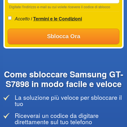
Digitate l'indirizzo e-mail su cui volete ricevere il codice di sblocco
Accetto i
Termini e le Condizioni
Sblocca Ora
Come sbloccare Samsung GT-
S7898 in modo facile e veloce
La soluzione più veloce per sbloccare il
tuo
Riceverai un codice da digitare
direttamente sul tuo telefono