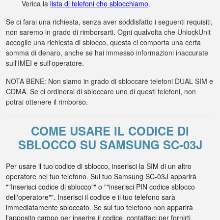
Verica la
lista di telefoni che sblocchiamo
.
Se ci farai una richiesta, senza aver soddisfatto i seguenti requisiti,
non saremo in grado di rimborsarti. Ogni qualvolta che UnlockUnit
accoglie una richiesta di sblocco, questa ci comporta una certa
somma di denaro, anche se hai immesso informazioni inaccurate
sull'IMEI e sull'operatore.
NOTA BENE: Non siamo in grado di sbloccare telefoni DUAL SIM e
CDMA. Se ci ordinerai di sbloccare uno di questi telefoni, non
potrai ottenere il rimborso.
COME USARE IL CODICE DI
SBLOCCO SU SAMSUNG SC-03J
Per usare il tuo codice di sblocco, inserisci la SIM di un altro
operatore nel tuo telefono. Sul tuo Samsung SC-03J apparirà
""Inserisci codice di sblocco"" o ""inserisci PIN codice sblocco
dell'operatore"". Inserisci il codice e il tuo telefono sarà
immediatamente sbloccato. Se sul tuo telefono non apparirà
l'apposito campo per inserire il codice, contattaci per fornirti