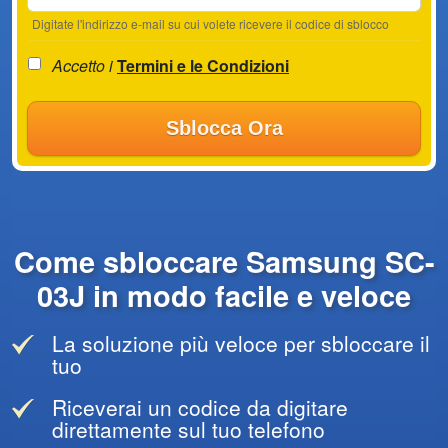
Digitate l'indirizzo e-mail su cui volete ricevere il codice di sblocco
Accetto i
Termini e le Condizioni
Sblocca Ora
Come sbloccare Samsung SC-
03J in modo facile e veloce
La soluzione più veloce per sbloccare il
tuo
Riceverai un codice da digitare
direttamente sul tuo telefono