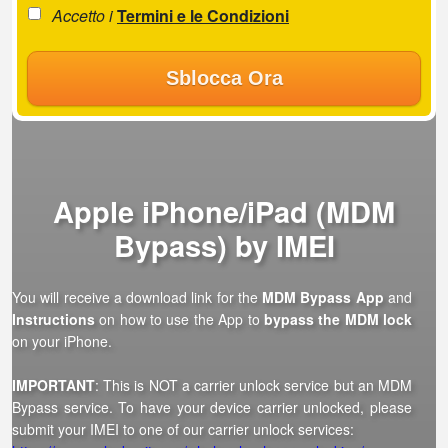
Accetto i
Termini e le Condizioni
Sblocca Ora
Apple iPhone/iPad (MDM
Bypass) by IMEI
You will receive a download link for the
MDM Bypass App
and
Instructions
on how to use the App to
bypass the MDM lock
on your iPhone.
IMPORTANT
: This is NOT a carrier unlock service but an MDM
Bypass service. To have your device carrier unlocked, please
submit your IMEI to one of our carrier unlock services: