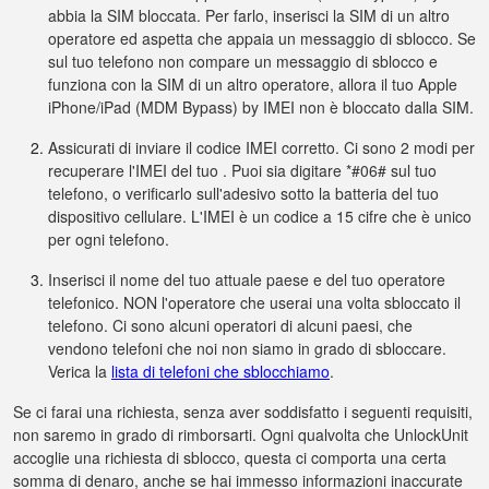
abbia la SIM bloccata. Per farlo, inserisci la SIM di un altro
operatore ed aspetta che appaia un messaggio di sblocco. Se
sul tuo telefono non compare un messaggio di sblocco e
funziona con la SIM di un altro operatore, allora il tuo Apple
iPhone/iPad (MDM Bypass) by IMEI non è bloccato dalla SIM.
Assicurati di inviare il codice IMEI corretto. Ci sono 2 modi per
recuperare l'IMEI del tuo . Puoi sia digitare *#06# sul tuo
telefono, o verificarlo sull'adesivo sotto la batteria del tuo
dispositivo cellulare. L'IMEI è un codice a 15 cifre che è unico
per ogni telefono.
Inserisci il nome del tuo attuale paese e del tuo operatore
telefonico. NON l'operatore che userai una volta sbloccato il
telefono. Ci sono alcuni operatori di alcuni paesi, che
vendono telefoni che noi non siamo in grado di sbloccare.
Verica la
lista di telefoni che sblocchiamo
.
Se ci farai una richiesta, senza aver soddisfatto i seguenti requisiti,
non saremo in grado di rimborsarti. Ogni qualvolta che UnlockUnit
accoglie una richiesta di sblocco, questa ci comporta una certa
somma di denaro, anche se hai immesso informazioni inaccurate