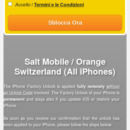
Accetto i
Termini e le Condizioni
Sblocca Ora
Salt Mobile / Orange
Switzerland (All iPhones)
The iPhone Factory Unlock is applied
fully remotely
without
an Unlock Code
involved. The Factory Unlock of your iPhone is
permanent
and stays also if you update iOS or restore your
iPhone.
As soon as you receive our confirmation that the unlock has
been applied to your iPhone, please follow the steps below: