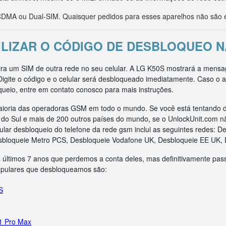
MA ou Dual-SIM. Quaisquer pedidos para esses aparelhos não são e
LIZAR O CÓDIGO DE DESBLOQUEO N
sira um SIM de outra rede no seu celular. A LG K50S mostrará a mensa
Digite o código e o celular será desbloqueado imediatamente. Caso 
oqueio, entre em contato conosco para mais instruções.
ioria das operadoras GSM em todo o mundo. Se você está tentando d
ca do Sul e mais de 200 outros países do mundo, se o UnlockUnit.com n
ar desbloqueio do telefone da rede gsm inclui as seguintes redes: D
sbloqueie Metro PCS, Desbloqueie Vodafone UK, Desbloqueie EE UK, 
 últimos 7 anos que perdemos a conta deles, mas definitivamente pas
opulares que desbloqueamos são:
S
11 Pro Max