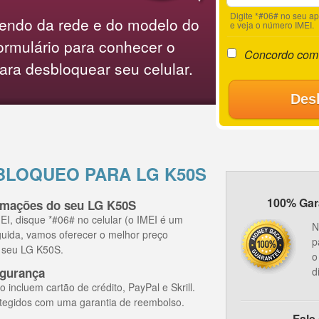
Digite *#06# no seu a
endo da rede e do modelo do
e veja o número IMEI.
ormulário para conhecer o
Concordo com
ara desbloquear seu celular.
Des
BLOQUEO PARA LG K50S
100% Gara
ormações do seu LG K50S
I, disque *#06# no celular (o IMEI é um
N
guida, vamos oferecer o melhor preço
p
o seu LG K50S.
o
gurança
d
ncluem cartão de crédito, PayPal e Skrill.
tegidos com uma garantia de reembolso.
Fale