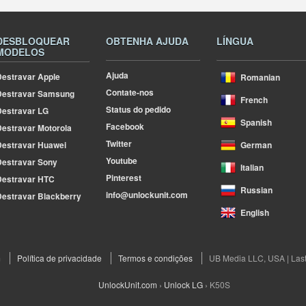
DESBLOQUEAR
OBTENHA AJUDA
LÍNGUA
MODELOS
Ajuda
estravar Apple
Romanian
Contate-nos
Destravar Samsung
French
Status do pedido
estravar LG
Spanish
Facebook
estravar Motorola
Twitter
estravar Huawei
German
Youtube
estravar Sony
Italian
Pinterest
Destravar HTC
Russian
info@unlockunit.com
estravar Blackberry
English
m
Política de privacidade
Termos e condições
UB Media LLC, USA | Las
UnlockUnit.com
›
Unlock LG
›
K50S