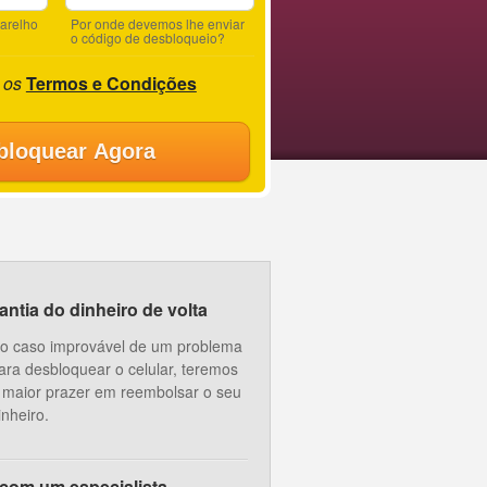
parelho
Por onde devemos lhe enviar
o código de desbloqueio?
 os
Termos e Condições
bloquear Agora
ntia do dinheiro de volta
o caso improvável de um problema
ara desbloquear o celular, teremos
 maior prazer em reembolsar o seu
inheiro.
 com um especialista