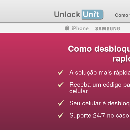
Como 
Motorola
Huawei
Blackberry
Como desbloque
rap
A solução mais rápid
Receba um código par
celular
Seu celular é desblo
Suporte 24/7 no caso