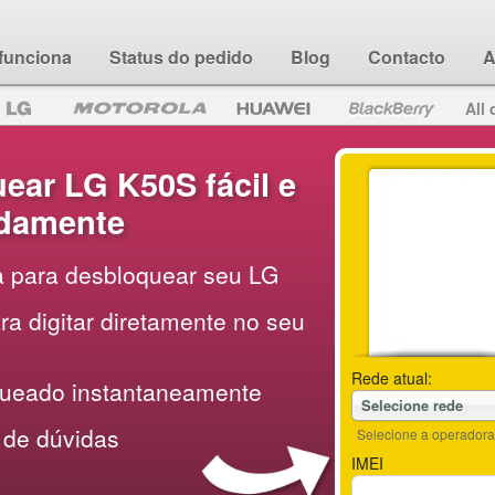
funciona
Status do pedido
Blog
Contacto
A
All 
ar LG K50S fácil e
idamente
a para desbloquear seu LG
a digitar diretamente no seu
Rede atual:
queado instantaneamente
Selecione rede
 de dúvidas
Selecione a operadora 
IMEI