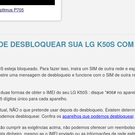
ptimus P705
 DE DESBLOQUEAR SUA LG K50S COM
S esteja bloqueado. Para fazer isso, insira um SIM de outra rede e
 mostre uma mensagem de desbloqueio e funcione com o SIM de outra 
 duas formas de obter o IMEI do seu LG K50S : disque *#06# no aparel
5 dígitos único para cada aparelho.
tual, NÃO o que pretende usar depois do desbloqueio. Existem deter
odemos desbloquear. Confira os
aparelhos que podemos desbloquear
.
r não cumprir as exigências acima, não podemos oferecer um reembols
sta dinheiro, mesmo se o IMEI enviado ou as informações de rede esti