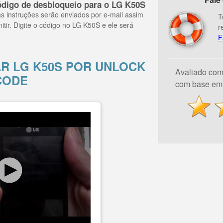
digo de desbloqueio para o LG K50S
s instruções serão enviados por e-mail assim
T
itir. Digite o código no LG K50S e ele será
r
F
 LG K50S POR UNLOCK
Avaliado co
CODE
com base em 