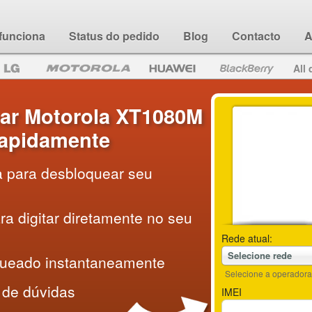
funciona
Status do pedido
Blog
Contacto
A
All 
ar Motorola XT1080M
 rapidamente
a para desbloquear seu
a digitar diretamente no seu
Rede atual:
Selecione rede
queado instantaneamente
Selecione a operadora 
 de dúvidas
IMEI