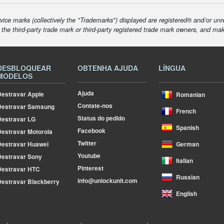
ice marks (collectively the "Trademarks") displayed are registered® and/or unr
f the third-party trade mark or third-party registered trade mark owners, and ma
DESBLOQUEAR
OBTENHA AJUDA
LÍNGUA
MODELOS
Ajuda
estravar Apple
Romanian
Contate-nos
Destravar Samsung
French
Status do pedido
estravar LG
Spanish
Facebook
estravar Motorola
Twitter
estravar Huawei
German
Youtube
estravar Sony
Italian
Pinterest
Destravar HTC
Russian
info@unlockunit.com
estravar Blackberry
English