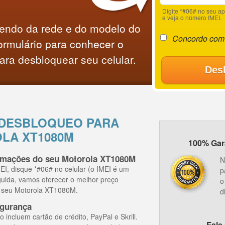
Digite *#06# no seu a
e veja o número IMEI.
endo da rede e do modelo do
Concordo com
ormulário para conhecer o
ara desbloquear seu celular.
Des
 DESBLOQUEO PARA
LA XT1080M
100% Gara
ormações do seu Motorola XT1080M
N
I, disque *#06# no celular (o IMEI é um
p
guida, vamos oferecer o melhor preço
o
o seu Motorola XT1080M.
d
gurança
ncluem cartão de crédito, PayPal e Skrill.
Fale