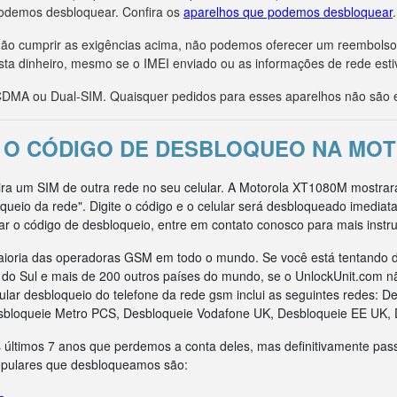
odemos desbloquear. Confira os
aparelhos que podemos desbloquear
.
r não cumprir as exigências acima, não podemos oferecer um reembols
sta dinheiro, mesmo se o IMEI enviado ou as informações de rede esti
MA ou Dual-SIM. Quaisquer pedidos para esses aparelhos não são e
 O CÓDIGO DE DESBLOQUEO NA MO
sira um SIM de outra rede no seu celular. A Motorola XT1080M mostra
queio da rede". Digite o código e o celular será desbloqueado imedia
ar o código de desbloqueio, entre em contato conosco para mais instr
ioria das operadoras GSM em todo o mundo. Se você está tentando d
ca do Sul e mais de 200 outros países do mundo, se o UnlockUnit.com n
ar desbloqueio do telefone da rede gsm inclui as seguintes redes: D
sbloqueie Metro PCS, Desbloqueie Vodafone UK, Desbloqueie EE UK, 
 últimos 7 anos que perdemos a conta deles, mas definitivamente pas
opulares que desbloqueamos são: