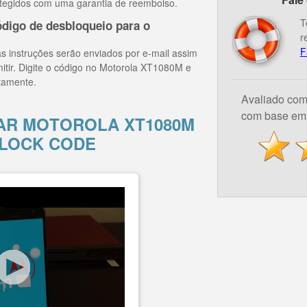
tegidos com uma garantia de reembolso.
T
digo de desbloqueio para o
r
F
s instruções serão enviados por e-mail assim
mitir. Digite o código no Motorola XT1080M e
tamente.
Avaliado co
com base em 
R MOTOROLA XT1080M
LOCK CODE