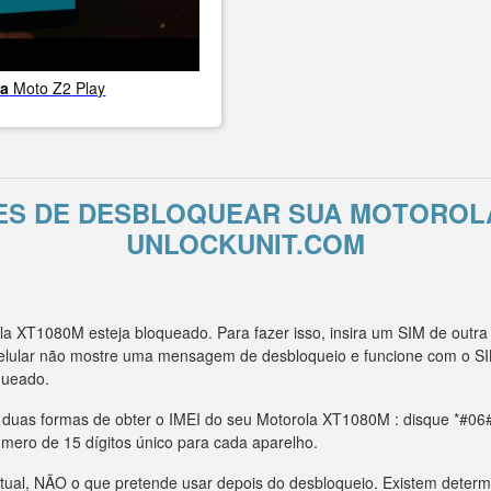
la
Moto Z2 Play
ES DE DESBLOQUEAR SUA MOTOROL
UNLOCKUNIT.COM
la XT1080M esteja bloqueado. Para fazer isso, insira um SIM de out
celular não mostre uma mensagem de desbloqueio e funcione com o SI
queado.
m duas formas de obter o IMEI do seu Motorola XT1080M : disque *#06#
úmero de 15 dígitos único para cada aparelho.
tual, NÃO o que pretende usar depois do desbloqueio. Existem deter