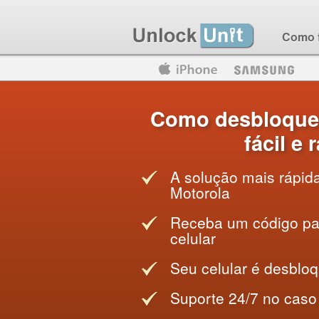
Como 
Motorola
Huawei
Blackberry
Como desbloque
fácil e
A solução mais rápid
Motorola
Receba um código par
celular
Seu celular é desblo
Suporte 24/7 no caso