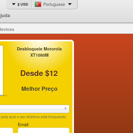
Portuguese
$ USD
juda
devices
Desbloqueie Motorola
XT1080M
Desde $12
Melhor Preço
pela qual o seu telefone está bloqueado.
Email: