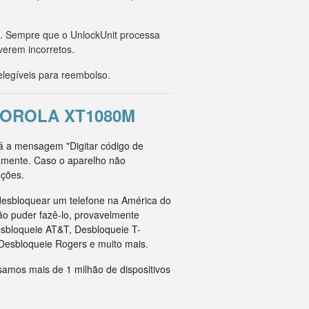
o. Sempre que o UnlockUnit processa
verem incorretos.
legíveis para reembolso.
TOROLA XT1080M
rá a mensagem "Digitar código de
tamente. Caso o aparelho não
uções.
esbloquear um telefone na América do
ão puder fazê-lo, provavelmente
esbloqueie AT&T, Desbloqueie T-
Desbloqueie Rogers e muito mais.
samos mais de 1 milhão de dispositivos