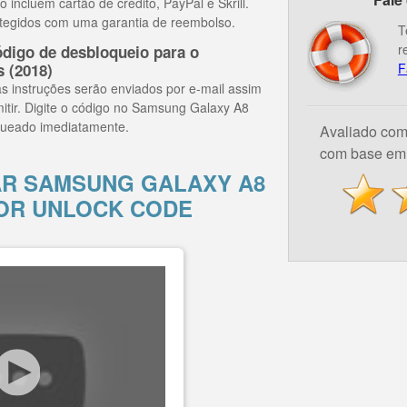
ncluem cartão de crédito, PayPal e Skrill.
tegidos com uma garantia de reembolso.
T
r
digo de desbloqueio para o
 (2018)
F
s instruções serão enviados por e-mail assim
mitir. Digite o código no Samsung Galaxy A8
oqueado imediatamente.
Avaliado co
com base em 
R SAMSUNG GALAXY A8
 POR UNLOCK CODE