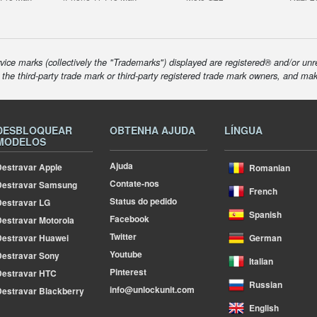
ice marks (collectively the "Trademarks") displayed are registered® and/or unr
f the third-party trade mark or third-party registered trade mark owners, and ma
DESBLOQUEAR
OBTENHA AJUDA
LÍNGUA
MODELOS
Ajuda
estravar Apple
Romanian
Contate-nos
Destravar Samsung
French
Status do pedido
estravar LG
Spanish
Facebook
estravar Motorola
Twitter
estravar Huawei
German
Youtube
estravar Sony
Italian
Pinterest
Destravar HTC
Russian
info@unlockunit.com
estravar Blackberry
English