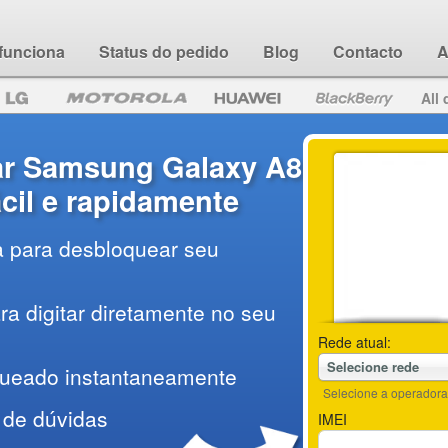
funciona
Status do pedido
Blog
Contacto
A
All 
r Samsung Galaxy A8
ácil e rapidamente
a para desbloquear seu
a digitar diretamente no seu
Rede atual:
Selecione rede
queado instantaneamente
Selecione a operadora 
 de dúvidas
IMEI