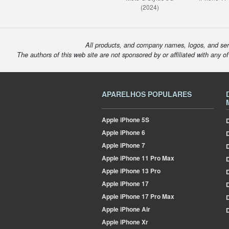
(2024)
All products, and company names, logos, and serv
The authors of this web site are not sponsored by or affiliated with any o
APARELHOS POPULARES
Apple
iPhone 5S
D
Apple
iPhone 6
Apple
iPhone 7
D
Apple
iPhone 11 Pro Max
D
Apple
iPhone 13 Pro
D
Apple
iPhone 17
D
Apple
iPhone 17 Pro Max
Apple
iPhone Air
D
Apple
iPhone Xr