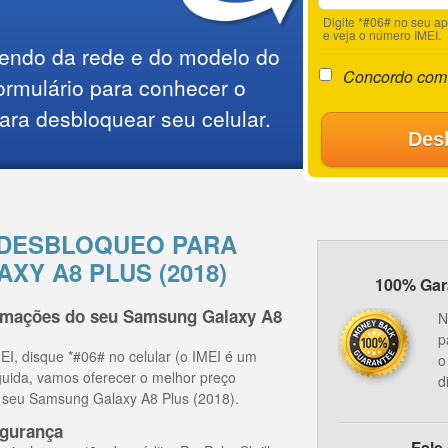
Digite *#06# no seu a
e veja o número IMEI.
endo da rede e do modelo do
Concordo com
ormulário para conhecer o
ara desbloquear seu celular.
Des
 DESBLOQUEO PARA
XY A8 PLUS (2018)
100% Gara
ormações do seu Samsung Galaxy A8
N
p
I, disque *#06# no celular (o IMEI é um
o
guida, vamos oferecer o melhor preço
d
o seu Samsung Galaxy A8 Plus (2018).
gurança
Fale