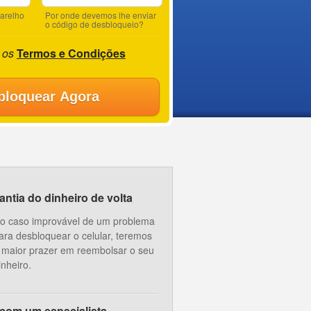
parelho
Por onde devemos lhe enviar
o código de desbloqueio?
 os
Termos e Condições
bloquear Agora
ntia do dinheiro de volta
o caso improvável de um problema
ara desbloquear o celular, teremos
 maior prazer em reembolsar o seu
inheiro.
 com um especialista