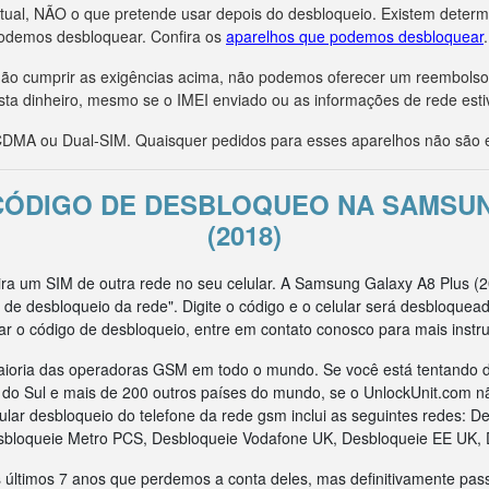
tual, NÃO o que pretende usar depois do desbloqueio. Existem deter
odemos desbloquear. Confira os
aparelhos que podemos desbloquear
.
r não cumprir as exigências acima, não podemos oferecer um reembols
sta dinheiro, mesmo se o IMEI enviado ou as informações de rede esti
MA ou Dual-SIM. Quaisquer pedidos para esses aparelhos não são e
 CÓDIGO DE DESBLOQUEO NA SAMSUN
(2018)
sira um SIM de outra rede no seu celular. A Samsung Galaxy A8 Plus 
 de desbloqueio da rede". Digite o código e o celular será desbloque
ar o código de desbloqueio, entre em contato conosco para mais instr
ioria das operadoras GSM em todo o mundo. Se você está tentando d
ca do Sul e mais de 200 outros países do mundo, se o UnlockUnit.com n
ar desbloqueio do telefone da rede gsm inclui as seguintes redes: D
sbloqueie Metro PCS, Desbloqueie Vodafone UK, Desbloqueie EE UK, 
 últimos 7 anos que perdemos a conta deles, mas definitivamente pas