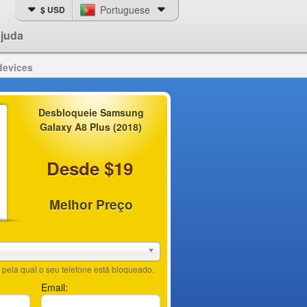
Portuguese
$ USD
juda
devices
Desbloqueie Samsung
Galaxy A8 Plus (2018)
Desde $19
Melhor Preço
pela qual o seu telefone está bloqueado.
Email: