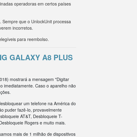
minadas operadoras em certos países
o. Sempre que o UnlockUnit processa
verem incorretos.
legíveis para reembolso.
G GALAXY A8 PLUS
(2018) mostrará a mensagem "Digitar
ado imediatamente. Caso o aparelho não
uções.
esbloquear um telefone na América do
ão puder fazê-lo, provavelmente
esbloqueie AT&T, Desbloqueie T-
Desbloqueie Rogers e muito mais.
samos mais de 1 milhão de dispositivos