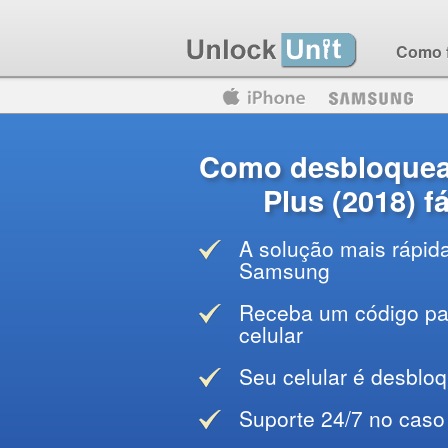
Como 
Motorola
Huawei
Blackberry
Como desbloquea
Plus (2018) f
A solução mais rápid
Samsung
Receba um código par
celular
Seu celular é desblo
Suporte 24/7 no caso