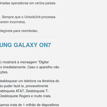
minadas operadoras em certos países
o. Sempre que o UnlockUnit processa
verem incorretos.
legíveis para reembolso.
SUNG GALAXY ON7
6) mostrará a mensagem "Digitar
ado imediatamente. Caso o aparelho não
uções.
esbloquear um telefone na América do
ão puder fazê-lo, provavelmente
esbloqueie AT&T, Desbloqueie T-
Desbloqueie Rogers e muito mais.
samos mais de 1 milhão de dispositivos