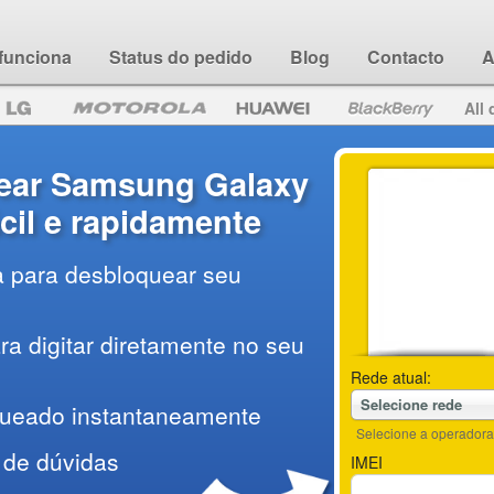
funciona
Status do pedido
Blog
Contacto
A
All 
ear Samsung Galaxy
cil e rapidamente
a para desbloquear seu
a digitar diretamente no seu
Rede atual:
Selecione rede
queado instantaneamente
Selecione a operadora 
 de dúvidas
IMEI