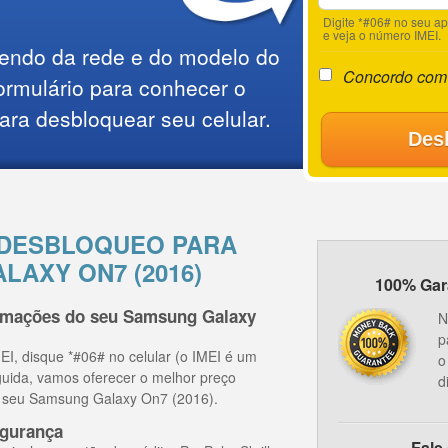
Digite *#06# no seu a
e veja o número IMEI.
endo da rede e do modelo do
Concordo com
ormulário para conhecer o
ara desbloquear seu celular.
Des
 DESBLOQUEO PARA
LAXY ON7 (2016)
100% Gara
ormações do seu Samsung Galaxy
N
p
I, disque *#06# no celular (o IMEI é um
o
guida, vamos oferecer o melhor preço
d
o seu Samsung Galaxy On7 (2016).
gurança
Fale