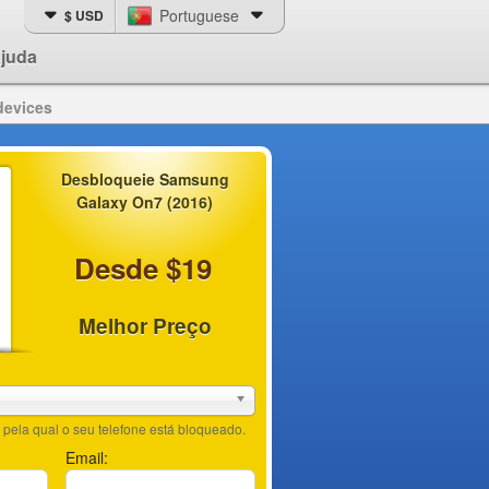
Portuguese
$ USD
juda
devices
Desbloqueie Samsung
Galaxy On7 (2016)
Desde $19
Melhor Preço
pela qual o seu telefone está bloqueado.
Email: