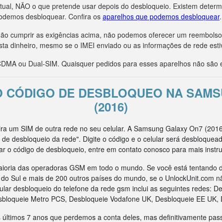
tual, NÃO o que pretende usar depois do desbloqueio. Existem deter
odemos desbloquear. Confira os
aparelhos que podemos desbloquear
.
r não cumprir as exigências acima, não podemos oferecer um reembols
sta dinheiro, mesmo se o IMEI enviado ou as informações de rede esti
MA ou Dual-SIM. Quaisquer pedidos para esses aparelhos não são e
O CÓDIGO DE DESBLOQUEO NA SAM
(2016)
sira um SIM de outra rede no seu celular. A Samsung Galaxy On7 (201
 de desbloqueio da rede". Digite o código e o celular será desbloque
ar o código de desbloqueio, entre em contato conosco para mais instr
ioria das operadoras GSM em todo o mundo. Se você está tentando d
ca do Sul e mais de 200 outros países do mundo, se o UnlockUnit.com n
ar desbloqueio do telefone da rede gsm inclui as seguintes redes: D
sbloqueie Metro PCS, Desbloqueie Vodafone UK, Desbloqueie EE UK, 
 últimos 7 anos que perdemos a conta deles, mas definitivamente pas