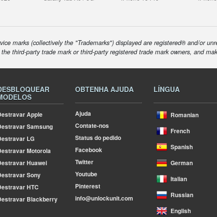
ice marks (collectively the "Trademarks") displayed are registered® and/or unr
f the third-party trade mark or third-party registered trade mark owners, and ma
DESBLOQUEAR
OBTENHA AJUDA
LÍNGUA
MODELOS
Ajuda
estravar Apple
Romanian
Contate-nos
Destravar Samsung
French
Status do pedido
estravar LG
Spanish
Facebook
estravar Motorola
Twitter
estravar Huawei
German
Youtube
estravar Sony
Italian
Pinterest
Destravar HTC
Russian
info@unlockunit.com
estravar Blackberry
English