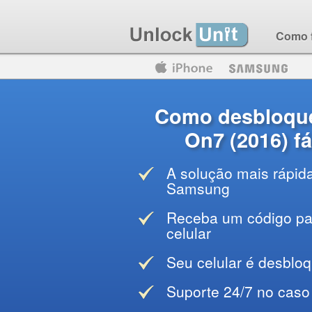
Como 
Motorola
Huawei
Blackberry
Como desbloqu
On7 (2016) fá
A solução mais rápid
Samsung
Receba um código par
celular
Seu celular é desblo
Suporte 24/7 no caso