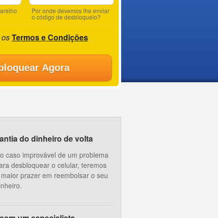
parelho
Por onde devemos lhe enviar
o código de desbloqueio?
 os
Termos e Condições
bloquear Agora
ntia do dinheiro de volta
o caso improvável de um problema
ara desbloquear o celular, teremos
 maior prazer em reembolsar o seu
inheiro.
 com um especialista