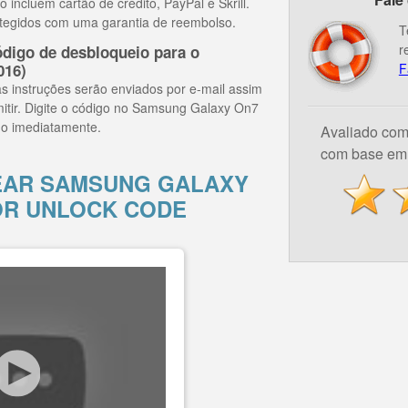
ncluem cartão de crédito, PayPal e Skrill.
tegidos com uma garantia de reembolso.
T
r
digo de desbloqueio para o
016)
F
s instruções serão enviados por e-mail assim
mitir. Digite o código no Samsung Galaxy On7
do imediatamente.
Avaliado co
com base em 
AR SAMSUNG GALAXY
POR UNLOCK CODE