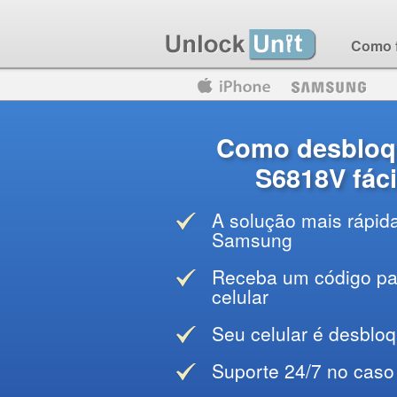
Como 
Motorola
Huawei
Blackberry
Como desbloq
S6818V fáci
A solução mais rápid
Samsung
Receba um código par
celular
Seu celular é desblo
Suporte 24/7 no caso