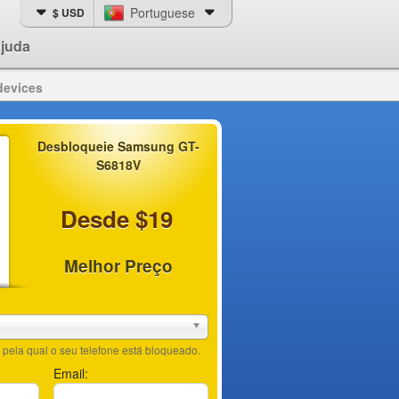
Portuguese
$ USD
juda
devices
Desbloqueie Samsung GT-
S6818V
Desde $19
Melhor Preço
pela qual o seu telefone está bloqueado.
Email: