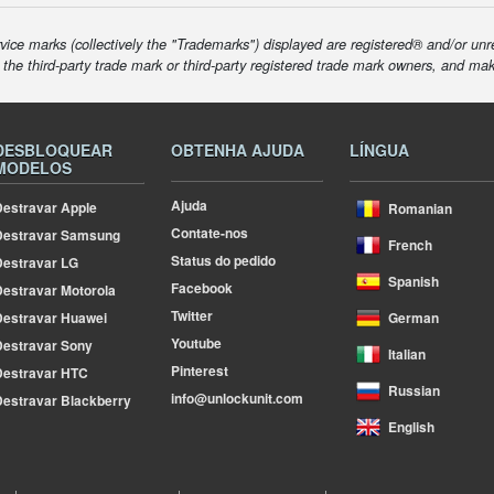
ice marks (collectively the "Trademarks") displayed are registered® and/or unr
f the third-party trade mark or third-party registered trade mark owners, and ma
DESBLOQUEAR
OBTENHA AJUDA
LÍNGUA
MODELOS
Ajuda
estravar Apple
Romanian
Contate-nos
Destravar Samsung
French
Status do pedido
estravar LG
Spanish
Facebook
estravar Motorola
Twitter
estravar Huawei
German
Youtube
estravar Sony
Italian
Pinterest
Destravar HTC
Russian
info@unlockunit.com
estravar Blackberry
English