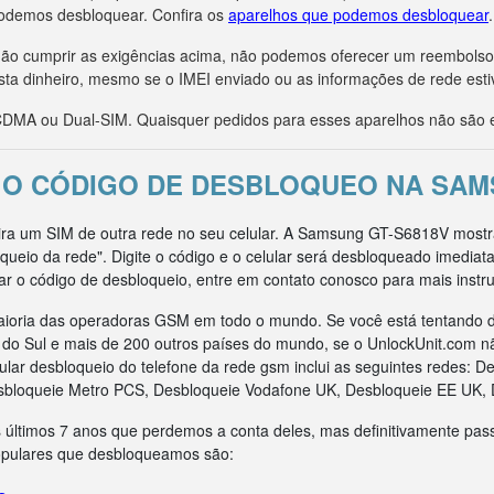
odemos desbloquear. Confira os
aparelhos que podemos desbloquear
.
r não cumprir as exigências acima, não podemos oferecer um reembols
sta dinheiro, mesmo se o IMEI enviado ou as informações de rede esti
MA ou Dual-SIM. Quaisquer pedidos para esses aparelhos não são e
 O CÓDIGO DE DESBLOQUEO NA SAM
sira um SIM de outra rede no seu celular. A Samsung GT-S6818V most
queio da rede". Digite o código e o celular será desbloqueado imedia
ar o código de desbloqueio, entre em contato conosco para mais instr
ioria das operadoras GSM em todo o mundo. Se você está tentando d
ca do Sul e mais de 200 outros países do mundo, se o UnlockUnit.com n
ar desbloqueio do telefone da rede gsm inclui as seguintes redes: D
sbloqueie Metro PCS, Desbloqueie Vodafone UK, Desbloqueie EE UK, 
 últimos 7 anos que perdemos a conta deles, mas definitivamente pas
opulares que desbloqueamos são: