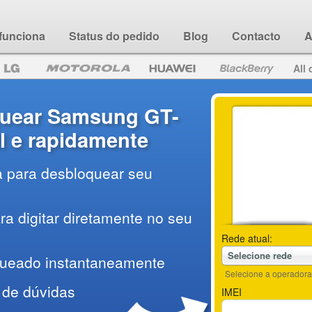
funciona
Status do pedido
Blog
Contacto
A
All 
uear Samsung GT-
l e rapidamente
a para desbloquear seu
a digitar diretamente no seu
Rede atual:
Selecione rede
queado instantaneamente
Selecione a operadora 
 de dúvidas
IMEI