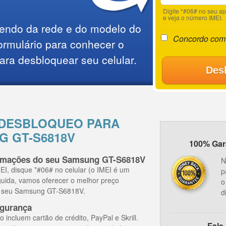
Digite *#06# no seu a
e veja o número IMEI.
endo da rede e do modelo do
Concordo com
ormulário para conhecer o
ara desbloquear seu celular.
Des
 DESBLOQUEO PARA
 GT-S6818V
100% Gara
ormações do seu Samsung GT-S6818V
N
I, disque *#06# no celular (o IMEI é um
p
guida, vamos oferecer o melhor preço
o
 o seu Samsung GT-S6818V.
d
gurança
ncluem cartão de crédito, PayPal e Skrill.
Fale