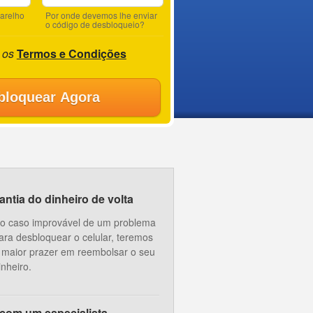
parelho
Por onde devemos lhe enviar
o código de desbloqueio?
 os
Termos e Condições
bloquear Agora
ntia do dinheiro de volta
o caso improvável de um problema
ara desbloquear o celular, teremos
 maior prazer em reembolsar o seu
inheiro.
 com um especialista