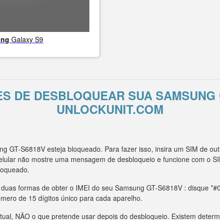
ung
Galaxy S9
ES DE DESBLOQUEAR SUA SAMSUNG 
UNLOCKUNIT.COM
g GT-S6818V esteja bloqueado. Para fazer isso, insira um SIM de o
celular não mostre uma mensagem de desbloqueio e funcione com o SI
loqueado.
m duas formas de obter o IMEI do seu Samsung GT-S6818V : disque *#0
úmero de 15 dígitos único para cada aparelho.
tual, NÃO o que pretende usar depois do desbloqueio. Existem deter