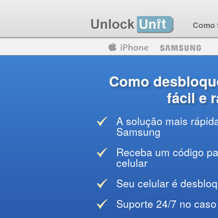
Como 
Motorola
Huawei
Blackberry
Como desbloqu
fácil e
A solução mais rápid
Samsung
Receba um código par
celular
Seu celular é desblo
Suporte 24/7 no caso