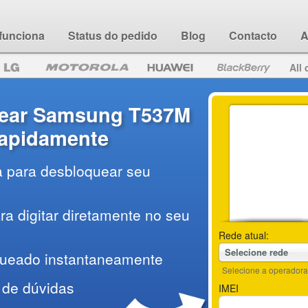
funciona
Status do pedido
Blog
Contacto
A
All 
ear Samsung T537M
 rapidamente
a para desbloquear seu
a digitar diretamente no seu
Rede atual:
Selecione rede
queado instantaneamente
Selecione a operadora 
 de dúvidas
IMEI