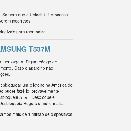
o. Sempre que o UnlockUnit processa
verem incorretos.
legíveis para reembolso.
AMSUNG T537M
 a mensagem "Digitar código de
tamente. Caso o aparelho não
uções.
esbloquear um telefone na América do
ão puder fazê-lo, provavelmente
esbloqueie AT&T, Desbloqueie T-
Desbloqueie Rogers e muito mais.
samos mais de 1 milhão de dispositivos