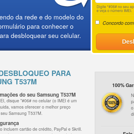
Digite *#06# no seu a
e veja o número IMEI.
endo da rede e do modelo do
Concordo com
ormulário para conhecer o
ara desbloquear seu celular.
Des
 DESBLOQUEO PARA
NG T537M
100% Gara
ormações do seu Samsung T537M
N
I, disque *#06# no celular (o IMEI é um
p
guida, vamos oferecer o melhor preço
o
 o seu Samsung T537M.
d
gurança
ncluem cartão de crédito, PayPal e Skrill.
Fale