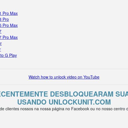
11 Pro Max
3 Pro
15 Pro Max
7
17 Pro Max
r
r
to G Play
Watch how to unlock video on YouTube
RECENTEMENTE DESBLOQUEARAM SUA
USANDO UNLOCKUNIT.COM
e clientes nossos na nossa página no Facebook ou no nosso centro de