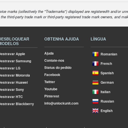
ice marks (collectively the "Trademarks") displayed are registered® and/or unr
f the third-party trade mark or third-party registered trade mark owners, and ma
DESBLOQUEAR
OBTENHA AJUDA
LÍNGUA
MODELOS
Ajuda
estravar Apple
Romanian
Contate-nos
Destravar Samsung
French
Status do pedido
estravar LG
Spanish
Facebook
estravar Motorola
Twitter
estravar Huawei
German
Youtube
estravar Sony
Italian
Pinterest
Destravar HTC
Russian
info@unlockunit.com
estravar Blackberry
English