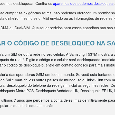
odemos desbloquear. Confira os
aparelhos que podemos desbloquear
.
r não cumprir as exigências acima, não podemos oferecer um reembols
sta dinheiro, mesmo se o IMEI enviado ou as informações de rede esti
MA ou Dual-SIM. Quaisquer pedidos para esses aparelhos não são e
AR O CÓDIGO DE DESBLOQUEO NA S
sira um SIM de outra rede no seu celular. A Samsung T537M mostrará
queio da rede". Digite o código e o celular será desbloqueado imedia
ar o código de desbloqueio, entre em contato conosco para mais instr
ioria das operadoras GSM em todo o mundo. Se você está tentando d
ca do Sul e mais de 200 outros países do mundo, se o UnlockUnit.com n
ar desbloqueio do telefone da rede gsm inclui as seguintes redes: D
sbloqueie Metro PCS, Desbloqueie Vodafone UK, Desbloqueie EE UK, 
 últimos 7 anos que perdemos a conta deles, mas definitivamente pas
opulares que desbloqueamos são: