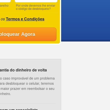
parelho
Por onde devemos lhe enviar
o código de desbloqueio?
 os
Termos e Condições
bloquear Agora
ntia do dinheiro de volta
o caso improvável de um problema
ara desbloquear o celular, teremos
 maior prazer em reembolsar o seu
inheiro.
 com um especialista