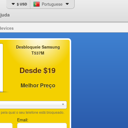
Portuguese
$ USD
juda
devices
Desbloqueie Samsung
T537M
Desde $19
Melhor Preço
pela qual o seu telefone está bloqueado.
Email: