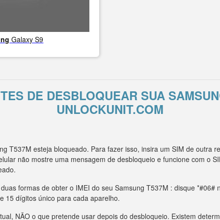
ung
Galaxy S9
NTES DE DESBLOQUEAR SUA SAMSUN
UNLOCKUNIT.COM
g T537M esteja bloqueado. Para fazer isso, insira um SIM de outra
celular não mostre uma mensagem de desbloqueio e funcione com o SI
eado.
m duas formas de obter o IMEI do seu Samsung T537M : disque *#06# n
e 15 dígitos único para cada aparelho.
tual, NÃO o que pretende usar depois do desbloqueio. Existem deter