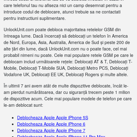
care telefonul tau nu afiseza nici un camp desemnat pentru a
introduce codul de deblocare, atunci trebuie sa ne contactati
pentru instructiuni suplimentare.
UnlockUnit.com poate debloca majoritatea retelelor GSM din
întreaga lume. Dacă încercați să deblocați un telefon în America
de Nord, Europa, Asia, Australia, America de Sud și peste 200 de
alte țări din lume, dacă UnlockUnit.com nu o poate face, cel mai
probabil nimeni nu poate. Cele mai populare retele GSM pe care le
deblocam includ următoarele rețele: Deblocați AT & T, Deblocați T-
Mobile, Deblocați T-Mobile SUA, Deblocați Metro PCS, Deblocați
Vodafone UK, Deblocați EE UK, Deblocați Rogers și multe altele.
În ultimii 7 ani avem atât de multe dispozitive deblocate, încât le-
am pierdut numărătoarea, dar cu siguranță trecem peste 1 milion
de dispozitive acum. Cele mai populare modele de telefon pe care
le-am deblocat sunt:
Deblocheaza Apple Apple iPhone 5S
Deblocheaza Apple Apple iPhone 6
Deblocheaza Apple Apple iPhone 7
Deblocheaza Apple Apple iPhone 11 Pro Max