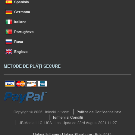
Spaniola
Germana
Italiana
Portugheza
Rusa
Engleza
METODE DE PLĂȚI SECURE
Copyright © 2026 UnlockUnit.com
Politica de Confidentialitate
Termeni si Conditii
UB Media LLC, USA | Last Updated 23rd August 2021 11:27
UnlockUnit.com
›
Unlock Blackberry
›
Bold 9981