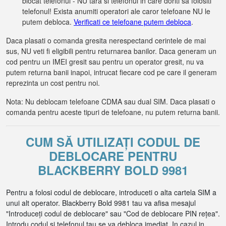
blocat telefonul - NU tara si telefonul in care doriti sa folositi
telefonul! Exista anumiti operatori ale caror telefoane NU le
putem debloca.
Verificati ce telefoane putem debloca
.
Daca plasati o comanda gresita nerespectand cerintele de mai
sus, NU veti fi eligibili pentru returnarea banilor. Daca generam un
cod pentru un IMEI gresit sau pentru un operator gresit, nu va
putem returna banii inapoi, intrucat fiecare cod pe care il generam
reprezinta un cost pentru noi.
Nota: Nu deblocam telefoane CDMA sau dual SIM. Daca plasati o
comanda pentru aceste tipuri de telefoane, nu putem returna banii.
CUM SĂ UTILIZAȚI CODUL DE
DEBLOCARE PENTRU
BLACKBERRY BOLD 9981
Pentru a folosi codul de deblocare, introduceti o alta cartela SIM a
unui alt operator. Blackberry Bold 9981 tau va afisa mesajul
"Introduceți codul de deblocare" sau "Cod de deblocare PIN rețea".
Introdu codul si telefonul tau se va debloca imediat. In cazul in