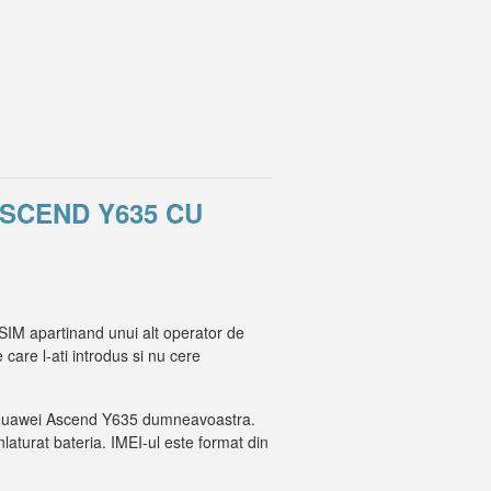
ASCEND Y635 CU
SIM apartinand unui alt operator de
 care l-ati introdus si nu cere
.
I-ul Huawei Ascend Y635 dumneavoastra.
inlaturat bateria. IMEI-ul este format din