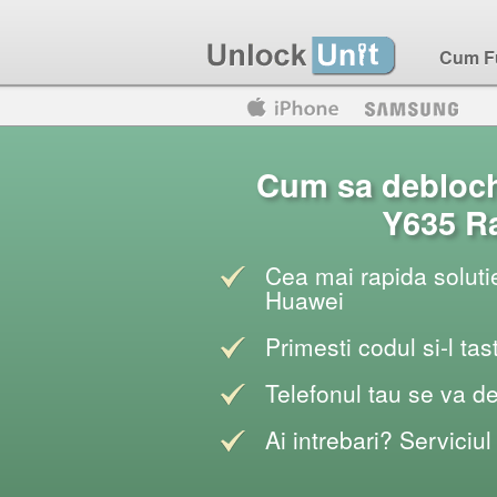
Cum F
Motorola
Huawei
Blackberry
Cum sa debloc
Y635 Ra
Cea mai rapida solutie
Huawei
Primesti codul si-l tas
Telefonul tau se va d
Ai intrebari? Serviciul