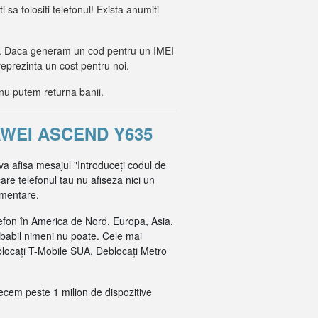
i sa folositi telefonul! Exista anumiti
lor. Daca generam un cod pentru un IMEI
reprezinta un cost pentru noi.
nu putem returna banii.
WEI ASCEND Y635
va afisa mesajul "Introduceți codul de
are telefonul tau nu afiseza nici un
imentare.
efon în America de Nord, Europa, Asia,
obabil nimeni nu poate. Cele mai
blocați T-Mobile SUA, Deblocați Metro
recem peste 1 milion de dispozitive