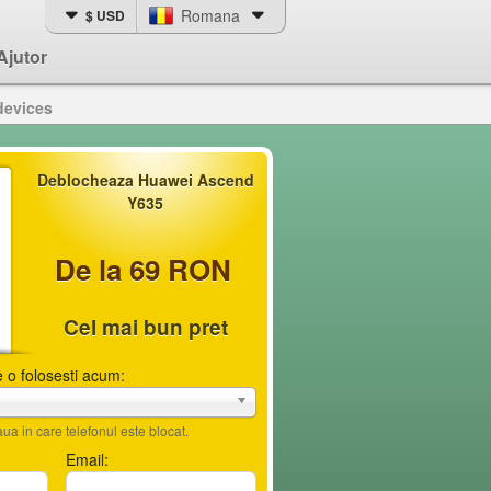
Romana
$ USD
Ajutor
devices
Deblocheaza Huawei Ascend
Y635
De la 69 RON
Cel mai bun pret
 o folosesti acum:
ua in care telefonul este blocat.
Email: