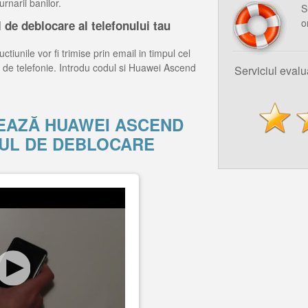
rnarii banilor.
S
o
de deblocare al telefonului tau
ctiunile vor fi trimise prin email in timpul cel
 de telefonie. Introdu codul si Huawei Ascend
Serviciul eval
EAZĂ HUAWEI ASCEND
DUL DE DEBLOCARE