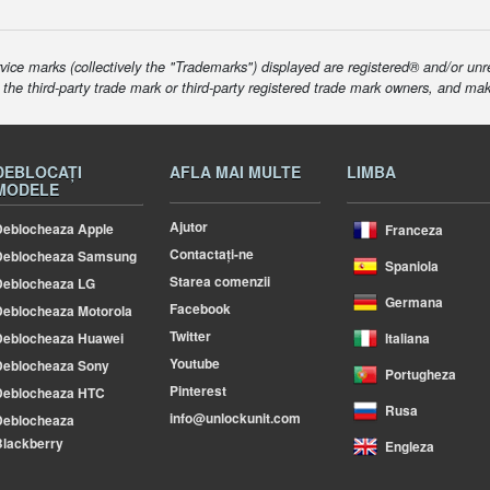
ice marks (collectively the "Trademarks") displayed are registered® and/or unr
f the third-party trade mark or third-party registered trade mark owners, and ma
DEBLOCAȚI
AFLA MAI MULTE
LIMBA
MODELE
Ajutor
eblocheaza Apple
Franceza
Contactați-ne
Deblocheaza Samsung
Spaniola
Starea comenzii
Deblocheaza LG
Germana
Facebook
eblocheaza Motorola
Twitter
Deblocheaza Huawei
Italiana
Youtube
Deblocheaza Sony
Portugheza
Pinterest
Deblocheaza HTC
Rusa
info@unlockunit.com
Deblocheaza
lackberry
Engleza