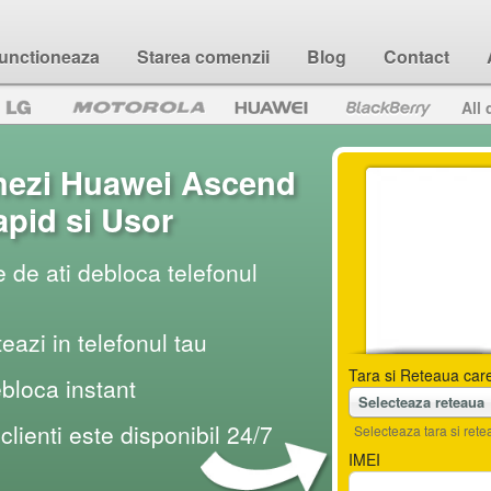
unctioneaza
Starea comenzii
Blog
Contact
All 
hezi Huawei Ascend
pid si Usor
 de ati debloca telefonul
teazi in telefonul tau
Tara si Reteaua care
ebloca instant
Selecteaza reteaua
 clienti este disponibil 24/7
Selecteaza tara si retea
IMEI