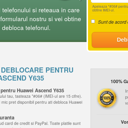
Apeleaza *#06# pentru
telefonului si reteaua in care
obtine IMEI-ul.
ormularul nostru si vei obtine
Sunt de acord
i debloca telefonul.
Deb
E DEBLOCARE PENTRU
ASCEND Y635
100% Gar
e pentru Huawei Ascend Y635
I
ului tau, tasteaza *#06# (IMEI-ul are 15 cifre).
p
ai mic pret disponibil pentru ati debloca Huawei
v
guranta
Vor
d card de credit si PayPal. Toate platile sunt