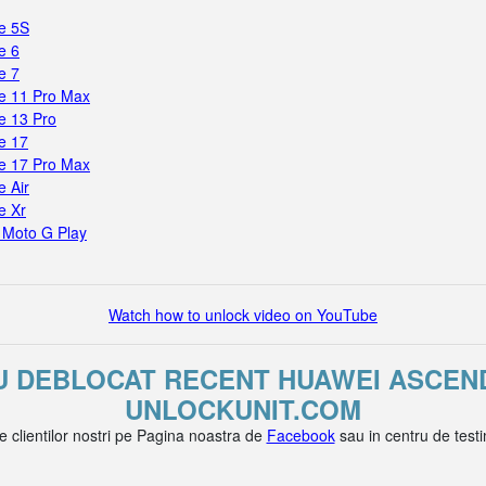
e 5S
e 6
e 7
e 11 Pro Max
e 13 Pro
e 17
e 17 Pro Max
 Air
e Xr
 Moto G Play
Watch how to unlock video on YouTube
AU DEBLOCAT RECENT HUAWEI ASCEND
UNLOCKUNIT.COM
le clientilor nostri pe Pagina noastra de
Facebook
sau in centru de test