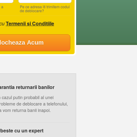
 a
Pe ce adresa iti trimitem codul
de deblocare?
 cu
Termenii si Conditiile
locheaza Acum
antia returnarii banilor
n cazul putin probabil al unei
robleme de deblocare a telefonului,
a vom returna banii inapoi.
beste cu un expert