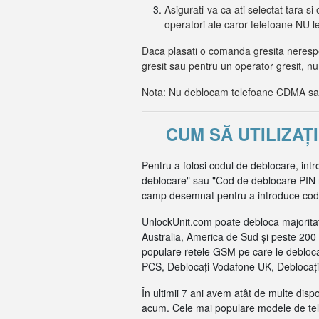
Asigurati-va ca ati selectat tara si 
operatori ale caror telefoane NU 
Daca plasati o comanda gresita nerespec
gresit sau pentru un operator gresit, nu
Nota: Nu deblocam telefoane CDMA sau 
CUM SĂ UTILIZA
Pentru a folosi codul de deblocare, int
deblocare" sau "Cod de deblocare PIN reț
camp desemnat pentru a introduce codul 
UnlockUnit.com poate debloca majoritat
Australia, America de Sud și peste 200 
populare retele GSM pe care le debloca
PCS, Deblocați Vodafone UK, Deblocați 
În ultimii 7 ani avem atât de multe dis
acum. Cele mai populare modele de tel