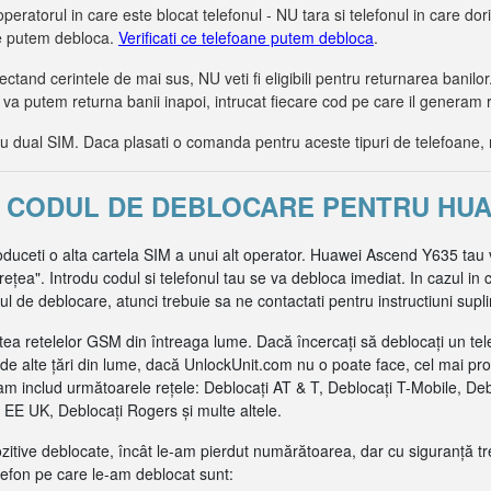
operatorul in care este blocat telefonul - NU tara si telefonul in care dorit
le putem debloca.
Verificati ce telefoane putem debloca
.
tand cerintele de mai sus, NU veti fi eligibili pentru returnarea bani
 va putem returna banii inapoi, intrucat fiecare cod pe care il generam 
dual SIM. Daca plasati o comanda pentru aceste tipuri de telefoane, 
ȚI CODUL DE DEBLOCARE PENTRU HUA
roduceti o alta cartela SIM a unui alt operator. Huawei Ascend Y635 tau 
ea". Introdu codul si telefonul tau se va debloca imediat. In cazul in c
de deblocare, atunci trebuie sa ne contactati pentru instructiuni supl
ea retelelor GSM din întreaga lume. Dacă încercați să deblocați un tel
de alte țări din lume, dacă UnlockUnit.com nu o poate face, cel mai pr
m includ următoarele rețele: Deblocați AT & T, Deblocați T-Mobile, De
EE UK, Deblocați Rogers și multe altele.
pozitive deblocate, încât le-am pierdut numărătoarea, dar cu siguranță t
efon pe care le-am deblocat sunt: