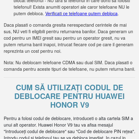
blocat telefonul - NU tara si telefonul in care doriti sa folositi
telefonul! Exista anumiti operatori ale caror telefoane NU le
putem debloca.
Verificati ce telefoane putem debloca
.
Daca plasati o comanda gresita nerespectand cerintele de mai
sus, NU veti fi eligibili pentru returnarea banilor. Daca generam un
cod pentru un IMEI gresit sau pentru un operator gresit, nu va
putem returna banii inapoi, intrucat fiecare cod pe care il generam
reprezinta un cost pentru noi.
Nota: Nu deblocam telefoane CDMA sau dual SIM. Daca plasati o
comanda pentru aceste tipuri de telefoane, nu putem returna banii.
CUM SĂ UTILIZAȚI CODUL DE
DEBLOCARE PENTRU HUAWEI
HONOR V9
Pentru a folosi codul de deblocare, introduceti o alta cartela SIM a
unui alt operator. Huawei Honor V9 tau va afisa mesajul
"Introduceți codul de deblocare" sau "Cod de deblocare PIN rețea".
Introdu codul si telefonul tau se va debloca imediat. In cazul in