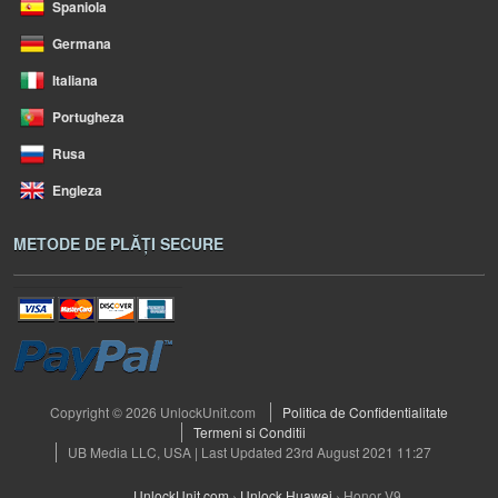
Spaniola
Germana
Italiana
Portugheza
Rusa
Engleza
METODE DE PLĂȚI SECURE
Copyright © 2026 UnlockUnit.com
Politica de Confidentialitate
Termeni si Conditii
UB Media LLC, USA | Last Updated 23rd August 2021 11:27
UnlockUnit.com
›
Unlock Huawei
›
Honor V9