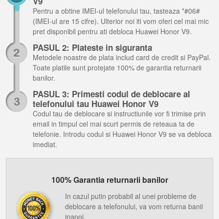
V9
Pentru a obtine IMEI-ul telefonului tau, tasteaza *#06#
(IMEI-ul are 15 cifre). Ulterior noi iti vom oferi cel mai mic
pret disponibil pentru ati debloca Huawei Honor V9.
PASUL 2: Plateste in siguranta
Metodele noastre de plata includ card de credit si PayPal.
Toate platile sunt protejate 100% de garantia returnarii
banilor.
PASUL 3: Primesti codul de deblocare al
telefonului tau Huawei Honor V9
Codul tau de deblocare si instructiunile vor fi trimise prin
email in timpul cel mai scurt permis de reteaua ta de
telefonie. Introdu codul si Huawei Honor V9 se va debloca
imediat.
100% Garantia returnarii banilor
In cazul putin probabil al unei probleme de
deblocare a telefonului, va vom returna banii
inapoi.