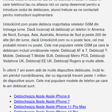
care telefonul tau nu afiseza nici un camp desemnat pentru a
introduce codul de deblocare, atunci trebuie sa ne contactati
pentru instructiuni suplimentare.
UnlockUnit.com poate debloca majoritatea retelelor GSM din
întreaga lume. Dacă încercați să deblocați un telefon în America
de Nord, Europa, Asia, Australia, America de Sud și peste 200 de
alte țări din lume, dacă UnlockUnit.com nu o poate face, cel mai
probabil nimeni nu poate. Cele mai populare retele GSM pe care le
deblocam includ următoarele rețele: Deblocați AT & T, Deblocați T-
Mobile, Deblocați T-Mobile SUA, Deblocați Metro PCS, Deblocați
Vodafone UK, Deblocați EE UK, Deblocați Rogers și multe altele.
În ultimii 7 ani avem atât de multe dispozitive deblocate, încât le-
am pierdut numărătoarea, dar cu siguranță trecem peste 1 milion
de dispozitive acum. Cele mai populare modele de telefon pe care
le-am deblocat sunt:
Deblocheaza Apple Apple iPhone 6
Deblocheaza Apple Apple iPhone 7
Deblocheaza Apple Apple iPhone 11 Pro Max
Deblocheaza Apple Apple iPhone 13 Pro