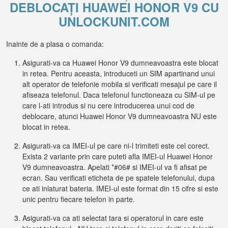
DEBLOCAȚI HUAWEI HONOR V9 CU
UNLOCKUNIT.COM
Inainte de a plasa o comanda:
Asigurati-va ca Huawei Honor V9 dumneavoastra este blocat
in retea. Pentru aceasta, introduceti un SIM apartinand unui
alt operator de telefonie mobila si verificati mesajul pe care il
afiseaza telefonul. Daca telefonul functioneaza cu SIM-ul pe
care l-ati introdus si nu cere introducerea unui cod de
deblocare, atunci Huawei Honor V9 dumneavoastra NU este
blocat in retea.
Asigurati-va ca IMEI-ul pe care ni-l trimiteti este cel corect.
Exista 2 variante prin care puteti afla IMEI-ul Huawei Honor
V9 dumneavoastra. Apelati *#06# si IMEI-ul va fi afisat pe
ecran. Sau verificati eticheta de pe spatele telefonului, dupa
ce ati inlaturat bateria. IMEI-ul este format din 15 cifre si este
unic pentru fiecare telefon in parte.
Asigurati-va ca ati selectat tara si operatorul in care este