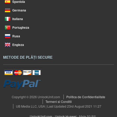
Spaniola
Germana
Italiana
Portugheza
Rusa
Engleza
METODE DE PLĂȚI SECURE
Copyright © 2026 UnlockUnit.com
Politica de Confidentialitate
Termeni si Conditii
UB Media LLC, USA | Last Updated 23rd August 2021 11:27
UnlockUnit.com
›
Unlock Huawei
›
Mate 50 RS