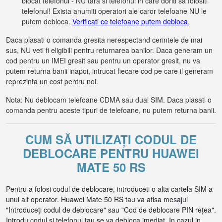
blocat telefonul - NU tara si telefonul in care doriti sa folositi
telefonul! Exista anumiti operatori ale caror telefoane NU le
putem debloca.
Verificati ce telefoane putem debloca
.
Daca plasati o comanda gresita nerespectand cerintele de mai
sus, NU veti fi eligibili pentru returnarea banilor. Daca generam un
cod pentru un IMEI gresit sau pentru un operator gresit, nu va
putem returna banii inapoi, intrucat fiecare cod pe care il generam
reprezinta un cost pentru noi.
Nota: Nu deblocam telefoane CDMA sau dual SIM. Daca plasati o
comanda pentru aceste tipuri de telefoane, nu putem returna banii.
CUM SĂ UTILIZAȚI CODUL DE
DEBLOCARE PENTRU HUAWEI
MATE 50 RS
Pentru a folosi codul de deblocare, introduceti o alta cartela SIM a
unui alt operator. Huawei Mate 50 RS tau va afisa mesajul
"Introduceți codul de deblocare" sau "Cod de deblocare PIN rețea".
Introdu codul si telefonul tau se va debloca imediat. In cazul in