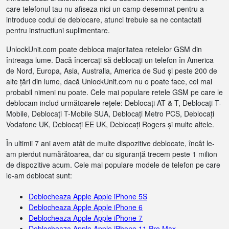
care telefonul tau nu afiseza nici un camp desemnat pentru a
introduce codul de deblocare, atunci trebuie sa ne contactati
pentru instructiuni suplimentare.
UnlockUnit.com poate debloca majoritatea retelelor GSM din
întreaga lume. Dacă încercați să deblocați un telefon în America
de Nord, Europa, Asia, Australia, America de Sud și peste 200 de
alte țări din lume, dacă UnlockUnit.com nu o poate face, cel mai
probabil nimeni nu poate. Cele mai populare retele GSM pe care le
deblocam includ următoarele rețele: Deblocați AT & T, Deblocați T-
Mobile, Deblocați T-Mobile SUA, Deblocați Metro PCS, Deblocați
Vodafone UK, Deblocați EE UK, Deblocați Rogers și multe altele.
În ultimii 7 ani avem atât de multe dispozitive deblocate, încât le-
am pierdut numărătoarea, dar cu siguranță trecem peste 1 milion
de dispozitive acum. Cele mai populare modele de telefon pe care
le-am deblocat sunt:
Deblocheaza Apple Apple iPhone 5S
Deblocheaza Apple Apple iPhone 6
Deblocheaza Apple Apple iPhone 7
Deblocheaza Apple Apple iPhone 11 Pro Max