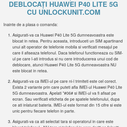
DEBLOCAȚI HUAWEI P40 LITE 5G
CU UNLOCKUNIT.COM
Inainte de a plasa o comanda:
Asigurati-va ca Huawei P40 Lite 5G dumneavoastra este
blocat in retea. Pentru aceasta, introduceti un SIM apartinand
unui alt operator de telefonie mobila si verificati mesajul pe
care il afiseaza telefonul. Daca telefonul functioneaza cu SIM-
ul pe care l-ati introdus si nu cere introducerea unui cod de
deblocare, atunci Huawei P40 Lite 5G dumneavoastra NU
este blocat in retea.
Asigurati-va ca IMEI-ul pe care ni-l trimiteti este cel corect.
Exista 2 variante prin care puteti afla IMEI-ul Huawei P40 Lite
5G dumneavoastra. Apelati *#06# si IMEI-ul va fi afisat pe
ecran. Sau verificati eticheta de pe spatele telefonului, dupa
ce ati inlaturat bateria. IMEI-ul este format din 15 cifre si este
unic pentru fiecare telefon in parte.
Asigurati-va ca ati selectat tara si operatorul in care este