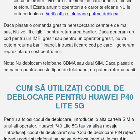
blocat telefonul - NU tara si telefonul in care doriti sa folositi
telefonul! Exista anumiti operatori ale caror telefoane NU le
putem debloca.
Verificati ce telefoane putem debloca
.
Daca plasati o comanda gresita nerespectand cerintele de mai
sus, NU veti fi eligibili pentru returnarea banilor. Daca generam un
cod pentru un IMEI gresit sau pentru un operator gresit, nu va
putem returna banii inapoi, intrucat fiecare cod pe care il generam
reprezinta un cost pentru noi.
Nota: Nu deblocam telefoane CDMA sau dual SIM. Daca plasati o
comanda pentru aceste tipuri de telefoane, nu putem returna banii.
CUM SĂ UTILIZAȚI CODUL DE
DEBLOCARE PENTRU HUAWEI P40
LITE 5G
Pentru a folosi codul de deblocare, introduceti o alta cartela SIM a
unui alt operator. Huawei P40 Lite 5G tau va afisa mesajul
"Introduceți codul de deblocare" sau "Cod de deblocare PIN rețea".
Introdu codul si telefonul tau se va debloca imediat. In cazul in