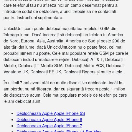
care telefonul tau nu afiseza nici un camp desemnat pentru a
introduce codul de deblocare, atunci trebuie sa ne contactati
pentru instructiuni suplimentare.
UnlockUnit.com poate debloca majoritatea retelelor GSM din
întreaga lume. Dacă încercați să deblocați un telefon în America
de Nord, Europa, Asia, Australia, America de Sud și peste 200 de
alte țări din lume, dacă UnlockUnit.com nu o poate face, cel mai
probabil nimeni nu poate. Cele mai populare retele GSM pe care le
deblocam includ următoarele rețele: Deblocați AT & T, Deblocați T-
Mobile, Deblocați T-Mobile SUA, Deblocați Metro PCS, Deblocați
Vodafone UK, Deblocați EE UK, Deblocați Rogers și multe altele.
În ultimii 7 ani avem atât de multe dispozitive deblocate, încât le-
am pierdut numărătoarea, dar cu siguranță trecem peste 1 milion
de dispozitive acum. Cele mai populare modele de telefon pe care
le-am deblocat sunt:
Deblocheaza Apple Apple iPhone 5S
Deblocheaza Apple Apple iPhone 6
Deblocheaza Apple Apple iPhone 7
Deblocheaza Apple Apple iPhone 11 Pro Max