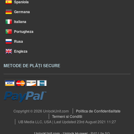
Spaniola
Germana
Italiana
Portugheza
Rusa
Engleza
METODE DE PLĂȚI SECURE
Copyright © 2026 UnlockUnit.com
Politica de Confidentialitate
Termeni si Conditii
UB Media LLC, USA | Last Updated 23rd August 2021 11:27
UnlockUnit.com
›
Unlock Huawei
›
P40 Lite 5G