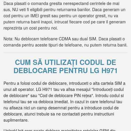
Daca plasati o comanda gresita nerespectand cerintele de mai
sus, NU veti fi eligibili pentru returnarea banilor. Daca generam un
cod pentru un IMEI gresit sau pentru un operator gresit, nu va
putem returna banii inapoi, intrucat fiecare cod pe care il generam
reprezinta un cost pentru noi.
Nota: Nu deblocam telefoane CDMA sau dual SIM. Daca plasati o
comanda pentru aceste tipuri de telefoane, nu putem returna banii.
CUM SĂ UTILIZAȚI CODUL DE
DEBLOCARE PENTRU LG H971
Pentru a folosi codul de deblocare, introduceti o alta cartela SIM a
unui alt operator. LG H971 tau va afisa mesajul "Introduceți codul
de deblocare" sau "Cod de deblocare PIN rețea". Introdu codul si
telefonul tau se va debloca imediat. In cazul in care telefonul tau
nu afiseza nici un camp desemnat pentru a introduce codul de
deblocare, atunci trebuie sa ne contactati pentru instructiuni
suplimentare.
UnlockUnit.com poate debloca majoritatea retelelor GSM din