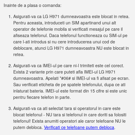
Inainte de a plasa o comanda:
Asigurati-va ca LG H971 dumneavoastra este blocat in retea.
Pentru aceasta, introduceti un SIM apartinand unui alt
operator de telefonie mobila si verificati mesajul pe care il
afiseaza telefonul. Daca telefonul functioneaza cu SIM-ul pe
care l-ati introdus si nu cere introducerea unui cod de
deblocare, atunci LG H971 dumneavoastra NU este blocat in
retea.
Asigurati-va ca IMEI-ul pe care ni-l trimiteti este cel corect.
Exista 2 variante prin care puteti afla IMEI-ul LG H971
dumneavoastra. Apelati *#06# si IMEI-ul va fi afisat pe ecran.
Sau verificati eticheta de pe spatele telefonului, dupa ce ati
inlaturat bateria. IMEI-ul este format din 15 cifre si este unic
pentru fiecare telefon in parte.
Asigurati-va ca ati selectat tara si operatorul in care este
blocat telefonul - NU tara si telefonul in care doriti sa folositi
telefonul! Exista anumiti operatori ale caror telefoane NU le
putem debloca.
Verificati ce telefoane putem debloca
.