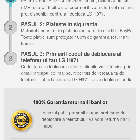
Pentru a obtine IMEI-ul telefonului tau, tasteaza *#06#
(IMEI-ul are 15 cifre). Ulterior noi iti vom oferi cel mai mic
pret disponibil pentru ati debloca LG H971.
PASUL 2: Plateste in siguranta
Metodele noastre de plata includ card de credit si PayPal.
Toate platile sunt protejate 100% de garantia returnarii
banilor.
PASUL 3: Primesti codul de deblocare al
telefonului tau LG H971
Codul tau de deblocare si instructiunile vor fi trimise prin
email in timpul cel mai scurt permis de reteaua ta de
telefonie. Introdu codul si LG H971 se va debloca imediat.
100% Garantia returnarii banilor
In cazul putin probabil al unei probleme de
deblocare a telefonului, va vom returna banii
inapoi.