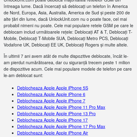
întreaga lume. Dacă încercați să deblocați un telefon în America
de Nord, Europa, Asia, Australia, America de Sud și peste 200 de
alte țări din lume, dacă UnlockUnit.com nu o poate face, cel mai
probabil nimeni nu poate. Cele mai populare retele GSM pe care le
deblocam includ următoarele rețele: Deblocați AT & T, Deblocați T-
Mobile, Deblocați T-Mobile SUA, Deblocați Metro PCS, Deblocați
Vodafone UK, Deblocați EE UK, Deblocați Rogers și multe altele.
În ultimii 7 ani avem atât de multe dispozitive deblocate, încât le-
am pierdut numărătoarea, dar cu siguranță trecem peste 1 milion
de dispozitive acum. Cele mai populare modele de telefon pe care
le-am deblocat sunt:
Deblocheaza Apple Apple iPhone 5S
Deblocheaza Apple Apple iPhone 6
Deblocheaza Apple Apple iPhone 7
Deblocheaza Apple Apple iPhone 11 Pro Max
Deblocheaza Apple Apple iPhone 13 Pro
Deblocheaza Apple Apple iPhone 17
Deblocheaza Apple Apple iPhone 17 Pro Max
Deblocheaza Apple Apple iPhone Air