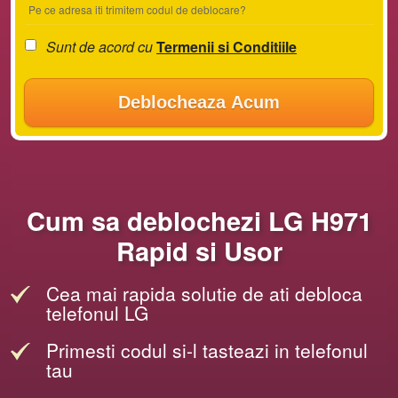
Pe ce adresa iti trimitem codul de deblocare?
Sunt de acord cu
Termenii si Conditiile
Deblocheaza Acum
Cum sa deblochezi LG H971
Rapid si Usor
Cea mai rapida solutie de ati debloca
telefonul LG
Primesti codul si-l tasteazi in telefonul
tau