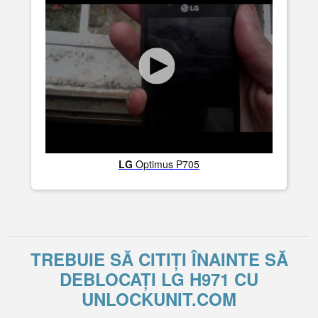
LG
Optimus P705
TREBUIE SĂ CITIȚI ÎNAINTE SĂ
DEBLOCAȚI LG H971 CU
UNLOCKUNIT.COM