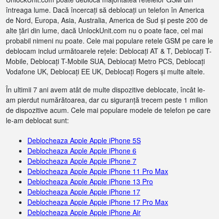
întreaga lume. Dacă încercați să deblocați un telefon în America
de Nord, Europa, Asia, Australia, America de Sud și peste 200 de
alte țări din lume, dacă UnlockUnit.com nu o poate face, cel mai
probabil nimeni nu poate. Cele mai populare retele GSM pe care le
deblocam includ următoarele rețele: Deblocați AT & T, Deblocați T-
Mobile, Deblocați T-Mobile SUA, Deblocați Metro PCS, Deblocați
Vodafone UK, Deblocați EE UK, Deblocați Rogers și multe altele.
În ultimii 7 ani avem atât de multe dispozitive deblocate, încât le-
am pierdut numărătoarea, dar cu siguranță trecem peste 1 milion
de dispozitive acum. Cele mai populare modele de telefon pe care
le-am deblocat sunt:
Deblocheaza Apple Apple iPhone 5S
Deblocheaza Apple Apple iPhone 6
Deblocheaza Apple Apple iPhone 7
Deblocheaza Apple Apple iPhone 11 Pro Max
Deblocheaza Apple Apple iPhone 13 Pro
Deblocheaza Apple Apple iPhone 17
Deblocheaza Apple Apple iPhone 17 Pro Max
Deblocheaza Apple Apple iPhone Air