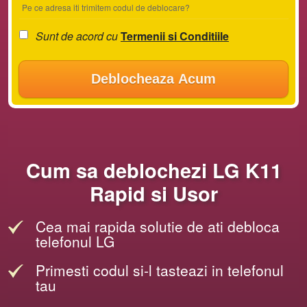
Pe ce adresa iti trimitem codul de deblocare?
Sunt de acord cu
Termenii si Conditiile
Deblocheaza Acum
Cum sa deblochezi LG K11
Rapid si Usor
Cea mai rapida solutie de ati debloca
telefonul LG
Primesti codul si-l tasteazi in telefonul
tau