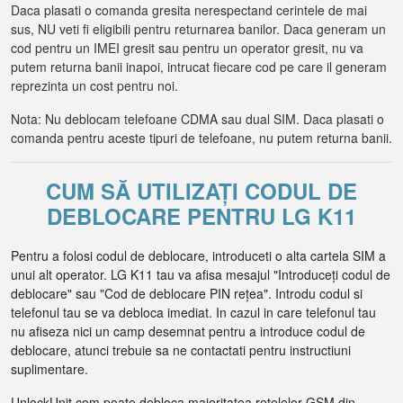
Daca plasati o comanda gresita nerespectand cerintele de mai
sus, NU veti fi eligibili pentru returnarea banilor. Daca generam un
cod pentru un IMEI gresit sau pentru un operator gresit, nu va
putem returna banii inapoi, intrucat fiecare cod pe care il generam
reprezinta un cost pentru noi.
Nota: Nu deblocam telefoane CDMA sau dual SIM. Daca plasati o
comanda pentru aceste tipuri de telefoane, nu putem returna banii.
CUM SĂ UTILIZAȚI CODUL DE
DEBLOCARE PENTRU LG K11
Pentru a folosi codul de deblocare, introduceti o alta cartela SIM a
unui alt operator. LG K11 tau va afisa mesajul "Introduceți codul de
deblocare" sau "Cod de deblocare PIN rețea". Introdu codul si
telefonul tau se va debloca imediat. In cazul in care telefonul tau
nu afiseza nici un camp desemnat pentru a introduce codul de
deblocare, atunci trebuie sa ne contactati pentru instructiuni
suplimentare.
UnlockUnit.com poate debloca majoritatea retelelor GSM din