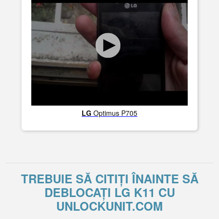
LG
Optimus P705
TREBUIE SĂ CITIȚI ÎNAINTE SĂ
DEBLOCAȚI LG K11 CU
UNLOCKUNIT.COM