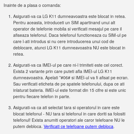
Inainte de a plasa o comanda:
Asigurati-va ca LG K11 dumneavoastra este blocat in retea.
Pentru aceasta, introduceti un SIM apartinand unui alt
operator de telefonie mobila si verificati mesajul pe care il
afiseaza telefonul. Daca telefonul functioneaza cu SIM-ul pe
care l-ati introdus si nu cere introducerea unui cod de
deblocare, atunci LG K11 dumneavoastra NU este blocat in
retea.
Asigurati-va ca IMEI-ul pe care ni-l trimiteti este cel corect.
Exista 2 variante prin care puteti afla IMEI-ul LG K11
dumneavoastra. Apelati *#06# si IMEI-ul va fi afisat pe ecran.
Sau verificati eticheta de pe spatele telefonului, dupa ce ati
inlaturat bateria. IMEI-ul este format din 15 cifre si este unic
pentru fiecare telefon in parte.
Asigurati-va ca ati selectat tara si operatorul in care este
blocat telefonul - NU tara si telefonul in care doriti sa folositi
telefonul! Exista anumiti operatori ale caror telefoane NU le
putem debloca.
Verificati ce telefoane putem debloca
.