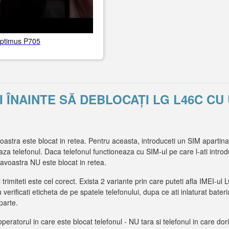
ptimus P705
ȚI ÎNAINTE SĂ DEBLOCAȚI LG L46C C
stra este blocat in retea. Pentru aceasta, introduceti un SIM apartinan
iseaza telefonul. Daca telefonul functioneaza cu SIM-ul pe care l-ati intr
voastra NU este blocat in retea.
l trimiteti este cel corect. Exista 2 variante prin care puteti afla IMEI
u verificati eticheta de pe spatele telefonului, dupa ce ati inlaturat bateri
parte.
operatorul in care este blocat telefonul - NU tara si telefonul in care dorit