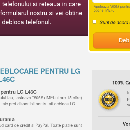
telefonului si reteaua in care
Apeleaza *#06# pentru
obtine IMEI-ul.
ormularul nostru si vei obtine
i debloca telefonul.
Sunt de acord
Deb
 DEBLOCARE PENTRU LG
L46C
100% Gar
 pentru LG L46C
I
ului tau, tasteaza *#06# (IMEI-ul are 15 cifre).
p
ai mic pret disponibil pentru ati debloca LG
v
guranta
Vor
d card de credit si PayPal. Toate platile sunt