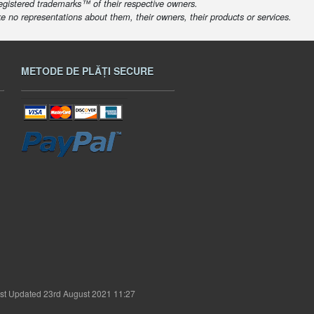
egistered trademarks™ of their respective owners.
ke no representations about them, their owners, their products or services.
METODE DE PLĂȚI SECURE
st Updated 23rd August 2021 11:27