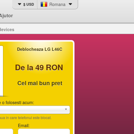
Romana
$ USD
Ajutor
devices
Deblocheaza LG L46C
De la 49 RON
Cel mai bun pret
 o folosesti acum:
ua in care telefonul este blocat.
Email: