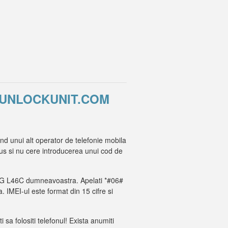
U UNLOCKUNIT.COM
d unui alt operator de telefonie mobila
odus si nu cere introducerea unui cod de
-ul LG L46C dumneavoastra. Apelati *#06#
a. IMEI-ul este format din 15 cifre si
i sa folositi telefonul! Exista anumiti