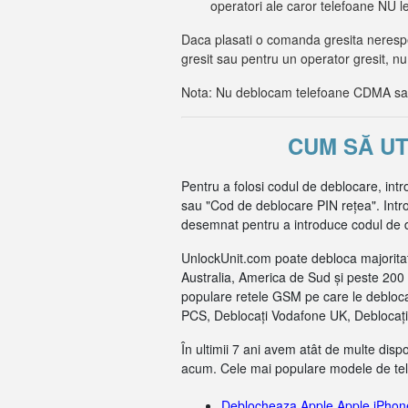
operatori ale caror telefoane NU 
Daca plasati o comanda gresita nerespec
gresit sau pentru un operator gresit, nu
Nota: Nu deblocam telefoane CDMA sau 
CUM SĂ UT
Pentru a folosi codul de deblocare, intr
sau "Cod de deblocare PIN rețea". Introd
desemnat pentru a introduce codul de de
UnlockUnit.com poate debloca majoritat
Australia, America de Sud și peste 200 
populare retele GSM pe care le debloca
PCS, Deblocați Vodafone UK, Deblocați 
În ultimii 7 ani avem atât de multe dis
acum. Cele mai populare modele de tel
Deblocheaza Apple Apple iPhon