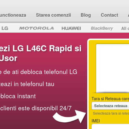
unctioneaza
Starea comenzii
Blog
Contact
All 
zi LG L46C Rapid si
Usor
e de ati debloca telefonul LG
teazi in telefonul tau
ebloca instant
Tara si Reteaua care
Selecteaza reteaua
 clienti este disponibil 24/7
Selecteaza tara si retea
IMEI