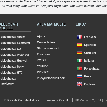
ice marks (collectively the "Trademarks") displayed are registered® and/or unr
f the third-party trade mark or third-party registered trade mark owners, and ma
DEBLOCAȚI
AFLA MAI MULTE
LIMBA
MODELE
Ajutor
eblocheaza Apple
Franceza
Contactați-ne
Deblocheaza Samsung
Spaniola
Starea comenzii
Deblocheaza LG
Germana
Facebook
eblocheaza Motorola
Twitter
Deblocheaza Huawei
Italiana
Youtube
Deblocheaza Sony
Portugheza
Pinterest
Deblocheaza HTC
Rusa
info@unlockunit.com
Deblocheaza
lackberry
Engleza
Politica de Confidentialitate
Termeni si Conditii
UB Media LLC, USA | La