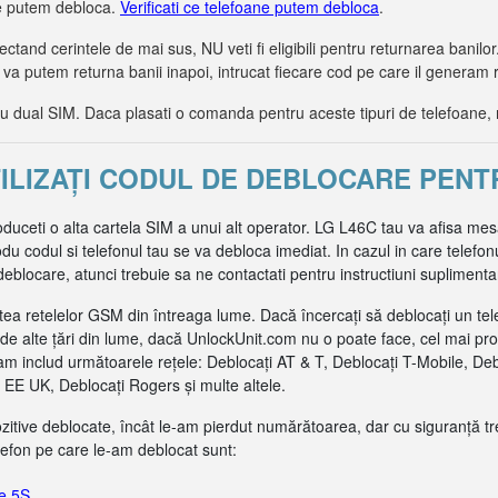
le putem debloca.
Verificati ce telefoane putem debloca
.
tand cerintele de mai sus, NU veti fi eligibili pentru returnarea bani
 va putem returna banii inapoi, intrucat fiecare cod pe care il generam 
dual SIM. Daca plasati o comanda pentru aceste tipuri de telefoane, 
ILIZAȚI CODUL DE DEBLOCARE PENT
oduceti o alta cartela SIM a unui alt operator. LG L46C tau va afisa mes
u codul si telefonul tau se va debloca imediat. In cazul in care telefon
blocare, atunci trebuie sa ne contactati pentru instructiuni suplimenta
ea retelelor GSM din întreaga lume. Dacă încercați să deblocați un tel
de alte țări din lume, dacă UnlockUnit.com nu o poate face, cel mai pr
m includ următoarele rețele: Deblocați AT & T, Deblocați T-Mobile, De
EE UK, Deblocați Rogers și multe altele.
pozitive deblocate, încât le-am pierdut numărătoarea, dar cu siguranță t
efon pe care le-am deblocat sunt:
e 5S