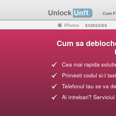
Cum F
Motorola
Huawei
Blackberry
Cum sa debloche
Cea mai rapida soluti
Primesti codul si-l tas
Telefonul tau se va d
Ai intrebari? Serviciul