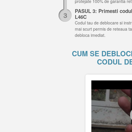
protejate 100% de garantia retu
PASUL 3: Primesti codul
L46C
Codul tau de deblocare si instru
mai scurt permis de reteaua ta
debloca imediat.
CUM SE DEBLOC
CODUL D