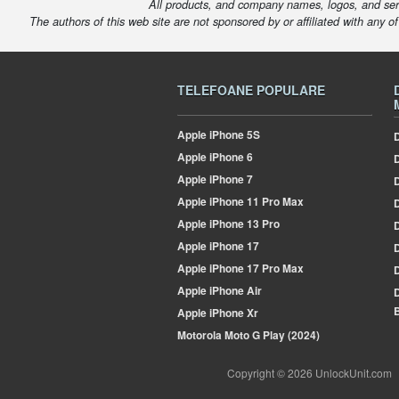
All products, and company names, logos, and serv
The authors of this web site are not sponsored by or affiliated with any o
TELEFOANE POPULARE
Apple
iPhone 5S
D
Apple
iPhone 6
Apple
iPhone 7
Apple
iPhone 11 Pro Max
D
Apple
iPhone 13 Pro
Apple
iPhone 17
Apple
iPhone 17 Pro Max
Apple
iPhone Air
B
Apple
iPhone Xr
Motorola
Moto G Play (2024)
Copyright © 2026 UnlockUnit.com