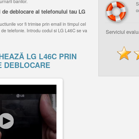
rnarii banilor.
S
o
 de deblocare al telefonului tau LG
ctiunile vor fi trimise prin email in timpul cel
 de telefonie. Introdu codul si LG L46C se va
Serviciul eval
HEAZĂ LG L46C PRIN
E DEBLOCARE