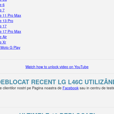
e 6
e 7
e 11 Pro Max
e 13 Pro
e 17
e 17 Pro Max
 Air
e Xr
 Moto G Play
Watch how to unlock video on YouTube
 DEBLOCAT RECENT LG L46C UTILIZÂ
le clientilor nostri pe Pagina noastra de
Facebook
sau in centru de test