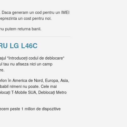
lor. Daca generam un cod pentru un IMEI
reprezinta un cost pentru noi.
nu putem returna banii.
RU LG L46C
ajul "Introduceți codul de deblocare"
ul tau nu afiseza nici un camp
re.
efon în America de Nord, Europa, Asia,
obabil nimeni nu poate. Cele mai
blocați T-Mobile SUA, Deblocați Metro
recem peste 1 milion de dispozitive