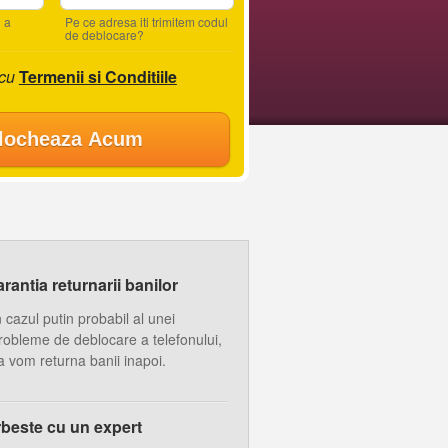
 a
Pe ce adresa iti trimitem codul
de deblocare?
 cu
Termenii si Conditiile
locheaza Acum
antia returnarii banilor
n cazul putin probabil al unei
robleme de deblocare a telefonului,
a vom returna banii inapoi.
beste cu un expert