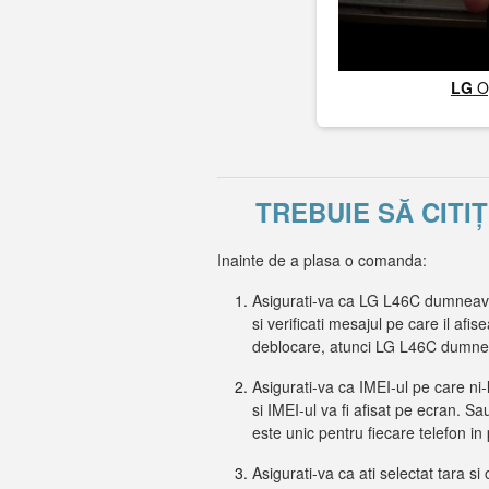
LG
O
TREBUIE SĂ CITI
Inainte de a plasa o comanda:
Asigurati-va ca LG L46C dumneavoa
si verificati mesajul pe care il af
deblocare, atunci LG L46C dumnea
Asigurati-va ca IMEI-ul pe care ni-
si IMEI-ul va fi afisat pe ecran. Sa
este unic pentru fiecare telefon in 
Asigurati-va ca ati selectat tara si 