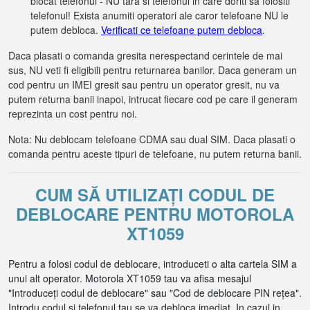
blocat telefonul - NU tara si telefonul in care doriti sa folositi
telefonul! Exista anumiti operatori ale caror telefoane NU le
putem debloca.
Verificati ce telefoane putem debloca
.
Daca plasati o comanda gresita nerespectand cerintele de mai
sus, NU veti fi eligibili pentru returnarea banilor. Daca generam un
cod pentru un IMEI gresit sau pentru un operator gresit, nu va
putem returna banii inapoi, intrucat fiecare cod pe care il generam
reprezinta un cost pentru noi.
Nota: Nu deblocam telefoane CDMA sau dual SIM. Daca plasati o
comanda pentru aceste tipuri de telefoane, nu putem returna banii.
CUM SĂ UTILIZAȚI CODUL DE
DEBLOCARE PENTRU MOTOROLA
XT1059
Pentru a folosi codul de deblocare, introduceti o alta cartela SIM a
unui alt operator. Motorola XT1059 tau va afisa mesajul
"Introduceți codul de deblocare" sau "Cod de deblocare PIN rețea".
Introdu codul si telefonul tau se va debloca imediat. In cazul in