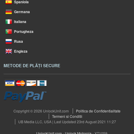
Spaniola
Germana
Italiana
Portugheza
Rusa
Engleza
METODE DE PLĂȚI SECURE
Copyright © 2026 UnlockUnit.com
Politica de Confidentialitate
Termeni si Conditii
UB Media LLC, USA | Last Updated 23rd August 2021 11:27
UnlockUnit.com
›
Unlock Motorola
›
XT1059