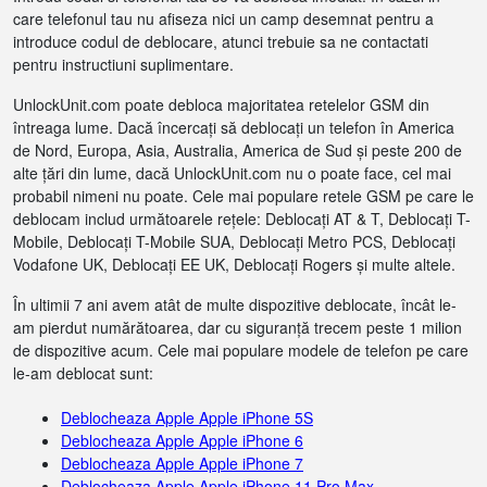
care telefonul tau nu afiseza nici un camp desemnat pentru a
introduce codul de deblocare, atunci trebuie sa ne contactati
pentru instructiuni suplimentare.
UnlockUnit.com poate debloca majoritatea retelelor GSM din
întreaga lume. Dacă încercați să deblocați un telefon în America
de Nord, Europa, Asia, Australia, America de Sud și peste 200 de
alte țări din lume, dacă UnlockUnit.com nu o poate face, cel mai
probabil nimeni nu poate. Cele mai populare retele GSM pe care le
deblocam includ următoarele rețele: Deblocați AT & T, Deblocați T-
Mobile, Deblocați T-Mobile SUA, Deblocați Metro PCS, Deblocați
Vodafone UK, Deblocați EE UK, Deblocați Rogers și multe altele.
În ultimii 7 ani avem atât de multe dispozitive deblocate, încât le-
am pierdut numărătoarea, dar cu siguranță trecem peste 1 milion
de dispozitive acum. Cele mai populare modele de telefon pe care
le-am deblocat sunt:
Deblocheaza Apple Apple iPhone 5S
Deblocheaza Apple Apple iPhone 6
Deblocheaza Apple Apple iPhone 7
Deblocheaza Apple Apple iPhone 11 Pro Max