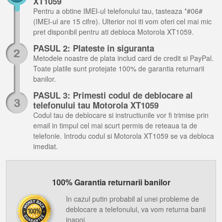
XT1059
Pentru a obtine IMEI-ul telefonului tau, tasteaza *#06#
(IMEI-ul are 15 cifre). Ulterior noi iti vom oferi cel mai mic
pret disponibil pentru ati debloca Motorola XT1059.
PASUL 2: Plateste in siguranta
Metodele noastre de plata includ card de credit si PayPal.
Toate platile sunt protejate 100% de garantia returnarii
banilor.
PASUL 3: Primesti codul de deblocare al
telefonului tau Motorola XT1059
Codul tau de deblocare si instructiunile vor fi trimise prin
email in timpul cel mai scurt permis de reteaua ta de
telefonie. Introdu codul si Motorola XT1059 se va debloca
imediat.
100% Garantia returnarii banilor
In cazul putin probabil al unei probleme de
deblocare a telefonului, va vom returna banii
inapoi.