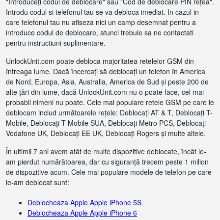
"Introduceți codul de deblocare" sau "Cod de deblocare PIN rețea".
Introdu codul si telefonul tau se va debloca imediat. In cazul in
care telefonul tau nu afiseza nici un camp desemnat pentru a
introduce codul de deblocare, atunci trebuie sa ne contactati
pentru instructiuni suplimentare.
UnlockUnit.com poate debloca majoritatea retelelor GSM din
întreaga lume. Dacă încercați să deblocați un telefon în America
de Nord, Europa, Asia, Australia, America de Sud și peste 200 de
alte țări din lume, dacă UnlockUnit.com nu o poate face, cel mai
probabil nimeni nu poate. Cele mai populare retele GSM pe care le
deblocam includ următoarele rețele: Deblocați AT & T, Deblocați T-
Mobile, Deblocați T-Mobile SUA, Deblocați Metro PCS, Deblocați
Vodafone UK, Deblocați EE UK, Deblocați Rogers și multe altele.
În ultimii 7 ani avem atât de multe dispozitive deblocate, încât le-
am pierdut numărătoarea, dar cu siguranță trecem peste 1 milion
de dispozitive acum. Cele mai populare modele de telefon pe care
le-am deblocat sunt:
Deblocheaza Apple Apple iPhone 5S
Deblocheaza Apple Apple iPhone 6