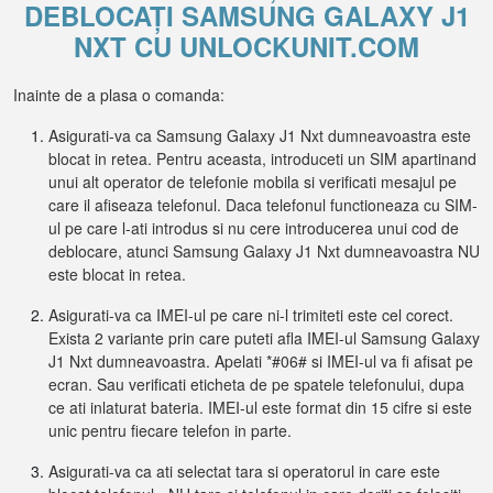
DEBLOCAȚI SAMSUNG GALAXY J1
NXT CU UNLOCKUNIT.COM
Inainte de a plasa o comanda:
Asigurati-va ca Samsung Galaxy J1 Nxt dumneavoastra este
blocat in retea. Pentru aceasta, introduceti un SIM apartinand
unui alt operator de telefonie mobila si verificati mesajul pe
care il afiseaza telefonul. Daca telefonul functioneaza cu SIM-
ul pe care l-ati introdus si nu cere introducerea unui cod de
deblocare, atunci Samsung Galaxy J1 Nxt dumneavoastra NU
este blocat in retea.
Asigurati-va ca IMEI-ul pe care ni-l trimiteti este cel corect.
Exista 2 variante prin care puteti afla IMEI-ul Samsung Galaxy
J1 Nxt dumneavoastra. Apelati *#06# si IMEI-ul va fi afisat pe
ecran. Sau verificati eticheta de pe spatele telefonului, dupa
ce ati inlaturat bateria. IMEI-ul este format din 15 cifre si este
unic pentru fiecare telefon in parte.
Asigurati-va ca ati selectat tara si operatorul in care este