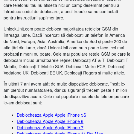
care telefonul tau nu afiseza nici un camp desemnat pentru a
introduce codul de deblocare, atunci trebuie sa ne contactati
pentru instructiuni suplimentare.
UnlockUnit.com poate debloca majoritatea retelelor GSM din
întreaga lume. Dacă încercați să deblocați un telefon în America
de Nord, Europa, Asia, Australia, America de Sud și peste 200 de
alte țări din lume, dacă UnlockUnit.com nu o poate face, cel mai
probabil nimeni nu poate. Cele mai populare retele GSM pe care le
deblocam includ următoarele rețele: Deblocați AT & T, Deblocați T-
Mobile, Deblocați T-Mobile SUA, Deblocați Metro PCS, Deblocați
Vodafone UK, Deblocați EE UK, Deblocați Rogers și multe altele.
În ultimii 7 ani avem atât de multe dispozitive deblocate, încât le-
am pierdut numărătoarea, dar cu siguranță trecem peste 1 milion
de dispozitive acum. Cele mai populare modele de telefon pe care
le-am deblocat sunt:
Deblocheaza Apple Apple iPhone 5S
Deblocheaza Apple Apple iPhone 6
Deblocheaza Apple Apple iPhone 7
Deblocheaza Apple Apple iPhone 11 Pro Max