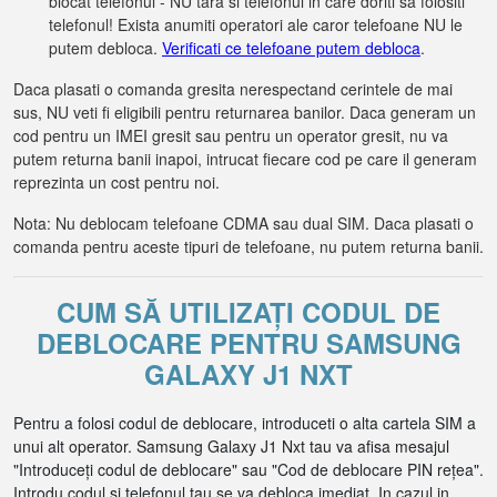
blocat telefonul - NU tara si telefonul in care doriti sa folositi
telefonul! Exista anumiti operatori ale caror telefoane NU le
putem debloca.
Verificati ce telefoane putem debloca
.
Daca plasati o comanda gresita nerespectand cerintele de mai
sus, NU veti fi eligibili pentru returnarea banilor. Daca generam un
cod pentru un IMEI gresit sau pentru un operator gresit, nu va
putem returna banii inapoi, intrucat fiecare cod pe care il generam
reprezinta un cost pentru noi.
Nota: Nu deblocam telefoane CDMA sau dual SIM. Daca plasati o
comanda pentru aceste tipuri de telefoane, nu putem returna banii.
CUM SĂ UTILIZAȚI CODUL DE
DEBLOCARE PENTRU SAMSUNG
GALAXY J1 NXT
Pentru a folosi codul de deblocare, introduceti o alta cartela SIM a
unui alt operator. Samsung Galaxy J1 Nxt tau va afisa mesajul
"Introduceți codul de deblocare" sau "Cod de deblocare PIN rețea".
Introdu codul si telefonul tau se va debloca imediat. In cazul in