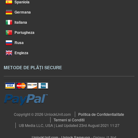
Spaniola
Germana
Italiana
Portugheza
Rusa
Engleza
METODE DE PLĂȚI SECURE
Copyright © 2026 UnlockUnit.com
Politica de Confidentialitate
Termeni si Conditii
UB Media LLC, USA | Last Updated 23rd August 2021 11:27
UnlockUnit.com
›
Unlock Samsung
›
Galaxy J1 Nxt