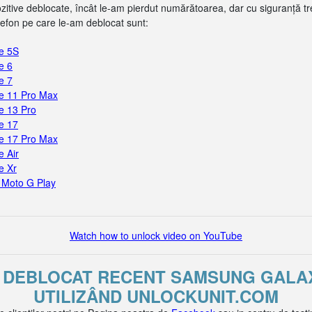
pozitive deblocate, încât le-am pierdut numărătoarea, dar cu siguranță t
efon pe care le-am deblocat sunt:
e 5S
e 6
e 7
e 11 Pro Max
e 13 Pro
e 17
e 17 Pro Max
 Air
e Xr
 Moto G Play
Watch how to unlock video on YouTube
U DEBLOCAT RECENT SAMSUNG GALAXY
UTILIZÂND UNLOCKUNIT.COM