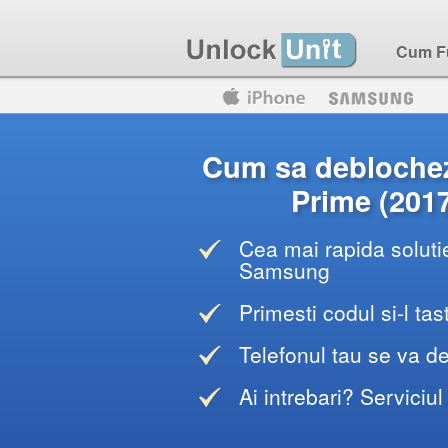
Cum F
Motorola
Huawei
Blackberry
Cum sa debloche
Prime (2017
Cea mai rapida solutie
Samsung
Primesti codul si-l tas
Telefonul tau se va d
Ai intrebari? Serviciul