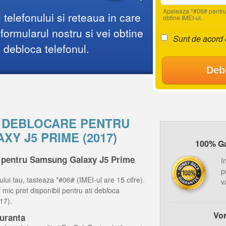
Apeleaza *#06# pentru
telefonului si reteaua in care
obtine IMEI-ul.
ormularul nostru si vei obtine
Sunt de acord
i debloca telefonul.
Deb
E DEBLOCARE PENTRU
Y J5 PRIME (2017)
100% Gar
e pentru Samsung Galaxy J5 Prime
I
p
ului tau, tasteaza *#06# (IMEI-ul are 15 cifre).
v
ai mic pret disponibil pentru ati debloca
17).
Vor
guranta