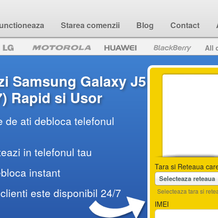
unctioneaza
Starea comenzii
Blog
Contact
All 
zi Samsung Galaxy J5
) Rapid si Usor
 de ati debloca telefonul
teazi in telefonul tau
Tara si Reteaua care
ebloca instant
Selecteaza reteaua
 clienti este disponibil 24/7
Selecteaza tara si retea
IMEI