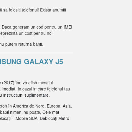
i sa folositi telefonul! Exista anumiti
lor. Daca generam un cod pentru un IMEI
reprezinta un cost pentru noi.
nu putem returna banii.
MSUNG GALAXY J5
e (2017) tau va afisa mesajul
imediat. In cazul in care telefonul tau
 instructiuni suplimentare.
efon în America de Nord, Europa, Asia,
obabil nimeni nu poate. Cele mai
blocați T-Mobile SUA, Deblocați Metro