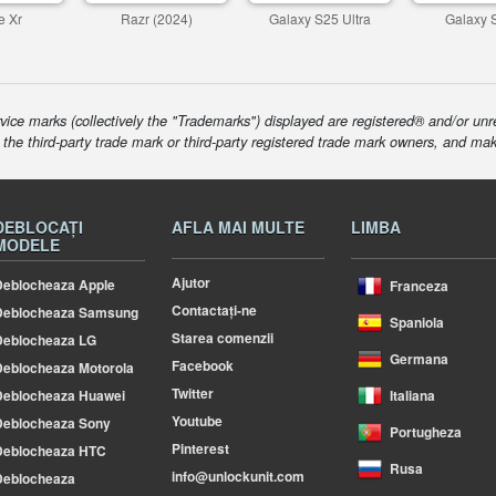
e Xr
Razr (2024)
Galaxy S25 Ultra
Galaxy 
ice marks (collectively the "Trademarks") displayed are registered® and/or unr
f the third-party trade mark or third-party registered trade mark owners, and ma
DEBLOCAȚI
AFLA MAI MULTE
LIMBA
MODELE
Ajutor
eblocheaza Apple
Franceza
Contactați-ne
Deblocheaza Samsung
Spaniola
Starea comenzii
Deblocheaza LG
Germana
Facebook
eblocheaza Motorola
Twitter
Deblocheaza Huawei
Italiana
Youtube
Deblocheaza Sony
Portugheza
Pinterest
Deblocheaza HTC
Rusa
info@unlockunit.com
Deblocheaza