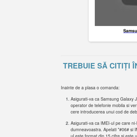
Sams
TREBUIE SĂ CITIȚI
Inainte de a plasa o comanda:
Asigurati-va ca Samsung Galaxy J5
operator de telefonie mobila si ver
cere introducerea unui cod de de
Asigurati-va ca IMEI-ul pe care ni-
dumneavoastra. Apelati *#06# si IME
ul este format din 15 cifre si este 