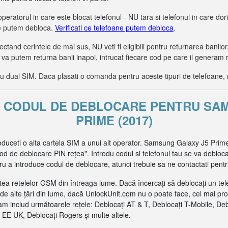
operatorul in care este blocat telefonul - NU tara si telefonul in care dorit
le putem debloca.
Verificati ce telefoane putem debloca
.
tand cerintele de mai sus, NU veti fi eligibili pentru returnarea bani
 va putem returna banii inapoi, intrucat fiecare cod pe care il generam 
dual SIM. Daca plasati o comanda pentru aceste tipuri de telefoane, 
ȚI CODUL DE DEBLOCARE PENTRU SA
PRIME (2017)
roduceti o alta cartela SIM a unui alt operator. Samsung Galaxy J5 Prim
d de deblocare PIN rețea". Introdu codul si telefonul tau se va debloca 
 a introduce codul de deblocare, atunci trebuie sa ne contactati pentru
ea retelelor GSM din întreaga lume. Dacă încercați să deblocați un tel
de alte țări din lume, dacă UnlockUnit.com nu o poate face, cel mai pr
m includ următoarele rețele: Deblocați AT & T, Deblocați T-Mobile, De
EE UK, Deblocați Rogers și multe altele.