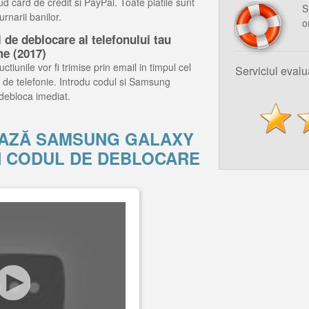
d card de credit si PayPal. Toate platile sunt
S
rnarii banilor.
o
de deblocare al telefonului tau
e (2017)
ctiunile vor fi trimise prin email in timpul cel
Serviciul eval
 de telefonie. Introdu codul si Samsung
debloca imediat.
AZĂ SAMSUNG GALAXY
RIN CODUL DE DEBLOCARE