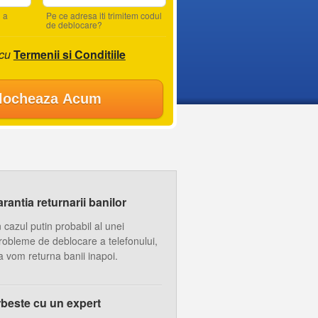
 a
Pe ce adresa iti trimitem codul
de deblocare?
 cu
Termenii si Conditiile
locheaza Acum
antia returnarii banilor
n cazul putin probabil al unei
robleme de deblocare a telefonului,
a vom returna banii inapoi.
beste cu un expert