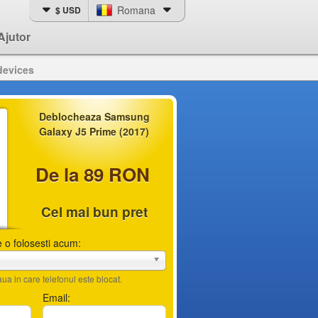
Romana
$ USD
Ajutor
devices
Deblocheaza Samsung
Galaxy J5 Prime (2017)
De la 89 RON
Cel mai bun pret
 o folosesti acum:
ua in care telefonul este blocat.
Email: