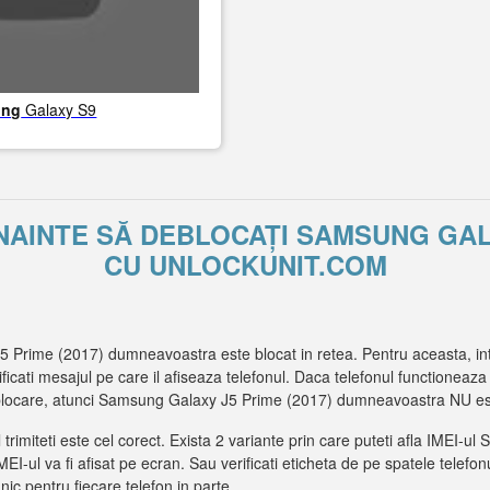
ung
Galaxy S9
 ÎNAINTE SĂ DEBLOCAȚI SAMSUNG GALA
CU UNLOCKUNIT.COM
 Prime (2017) dumneavoastra este blocat in retea. Pentru aceasta, int
ificati mesajul pe care il afiseaza telefonul. Daca telefonul functioneaza 
blocare, atunci Samsung Galaxy J5 Prime (2017) dumneavoastra NU este
l trimiteti este cel corect. Exista 2 variante prin care puteti afla IMEI
I-ul va fi afisat pe ecran. Sau verificati eticheta de pe spatele telefonu
unic pentru fiecare telefon in parte.