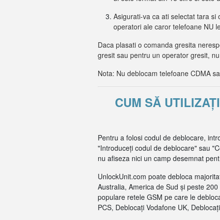
Asigurati-va ca ati selectat tara si 
operatori ale caror telefoane NU 
Daca plasati o comanda gresita nerespec
gresit sau pentru un operator gresit, nu
Nota: Nu deblocam telefoane CDMA sau 
CUM SĂ UTILIZA
Pentru a folosi codul de deblocare, int
"Introduceți codul de deblocare" sau "Co
nu afiseza nici un camp desemnat pentru
UnlockUnit.com poate debloca majoritat
Australia, America de Sud și peste 200 
populare retele GSM pe care le debloca
PCS, Deblocați Vodafone UK, Deblocați 