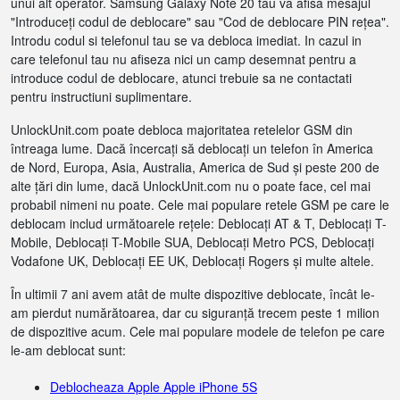
unui alt operator. Samsung Galaxy Note 20 tau va afisa mesajul
"Introduceți codul de deblocare" sau "Cod de deblocare PIN rețea".
Introdu codul si telefonul tau se va debloca imediat. In cazul in
care telefonul tau nu afiseza nici un camp desemnat pentru a
introduce codul de deblocare, atunci trebuie sa ne contactati
pentru instructiuni suplimentare.
UnlockUnit.com poate debloca majoritatea retelelor GSM din
întreaga lume. Dacă încercați să deblocați un telefon în America
de Nord, Europa, Asia, Australia, America de Sud și peste 200 de
alte țări din lume, dacă UnlockUnit.com nu o poate face, cel mai
probabil nimeni nu poate. Cele mai populare retele GSM pe care le
deblocam includ următoarele rețele: Deblocați AT & T, Deblocați T-
Mobile, Deblocați T-Mobile SUA, Deblocați Metro PCS, Deblocați
Vodafone UK, Deblocați EE UK, Deblocați Rogers și multe altele.
În ultimii 7 ani avem atât de multe dispozitive deblocate, încât le-
am pierdut numărătoarea, dar cu siguranță trecem peste 1 milion
de dispozitive acum. Cele mai populare modele de telefon pe care
le-am deblocat sunt:
Deblocheaza Apple Apple iPhone 5S