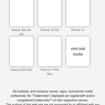
Galaxy Tab A9+
iPhone 15 Pro
iPhone 15
5G
vezi mai
multe
Galaxy S23 Ultra
iPhone 17 Pro
Max
All products, and company names, logos, and service marks
(collectively the "Trademarks") displayed are registered® and/or
unregistered trademarks™ of their respective owners.
The authors of this web site are not sponsored by or affiliated with any