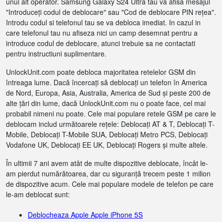
unui alt operator. Samsung Galaxy S24 Ultra tau va afisa mesajul
"Introduceți codul de deblocare" sau "Cod de deblocare PIN rețea".
Introdu codul si telefonul tau se va debloca imediat. In cazul in
care telefonul tau nu afiseza nici un camp desemnat pentru a
introduce codul de deblocare, atunci trebuie sa ne contactati
pentru instructiuni suplimentare.
UnlockUnit.com poate debloca majoritatea retelelor GSM din
întreaga lume. Dacă încercați să deblocați un telefon în America
de Nord, Europa, Asia, Australia, America de Sud și peste 200 de
alte țări din lume, dacă UnlockUnit.com nu o poate face, cel mai
probabil nimeni nu poate. Cele mai populare retele GSM pe care le
deblocam includ următoarele rețele: Deblocați AT & T, Deblocați T-
Mobile, Deblocați T-Mobile SUA, Deblocați Metro PCS, Deblocați
Vodafone UK, Deblocați EE UK, Deblocați Rogers și multe altele.
În ultimii 7 ani avem atât de multe dispozitive deblocate, încât le-
am pierdut numărătoarea, dar cu siguranță trecem peste 1 milion
de dispozitive acum. Cele mai populare modele de telefon pe care
le-am deblocat sunt:
Deblocheaza Apple Apple iPhone 5S