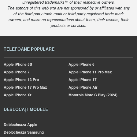
unregistered trademarks™ of their respective owners.
The authors of this web site are not sponsored by or affiliated with any
of the third-party trade mark or third-party registered trade mark
owners, and make no representations about them, their owners, their
products or services.
TELEFOANE POPULARE
Apple
iPhone 5S
Apple
iPhone 6
Apple
iPhone 7
Apple
iPhone 11 Pro Max
Apple
iPhone 13 Pro
Apple
iPhone 17
Apple
iPhone 17 Pro Max
Apple
iPhone Air
Apple
iPhone Xr
Motorola
Moto G Play (2024)
DEBLOCAȚI MODELE
Deblocheaza Apple
Deblocheaza Samsung