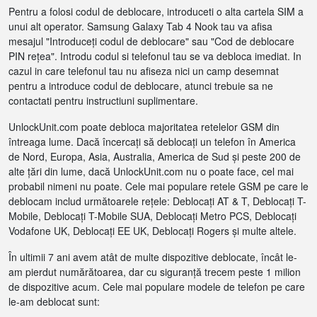
Pentru a folosi codul de deblocare, introduceti o alta cartela SIM a
unui alt operator. Samsung Galaxy Tab 4 Nook tau va afisa
mesajul "Introduceți codul de deblocare" sau "Cod de deblocare
PIN rețea". Introdu codul si telefonul tau se va debloca imediat. In
cazul in care telefonul tau nu afiseza nici un camp desemnat
pentru a introduce codul de deblocare, atunci trebuie sa ne
contactati pentru instructiuni suplimentare.
UnlockUnit.com poate debloca majoritatea retelelor GSM din
întreaga lume. Dacă încercați să deblocați un telefon în America
de Nord, Europa, Asia, Australia, America de Sud și peste 200 de
alte țări din lume, dacă UnlockUnit.com nu o poate face, cel mai
probabil nimeni nu poate. Cele mai populare retele GSM pe care le
deblocam includ următoarele rețele: Deblocați AT & T, Deblocați T-
Mobile, Deblocați T-Mobile SUA, Deblocați Metro PCS, Deblocați
Vodafone UK, Deblocați EE UK, Deblocați Rogers și multe altele.
În ultimii 7 ani avem atât de multe dispozitive deblocate, încât le-
am pierdut numărătoarea, dar cu siguranță trecem peste 1 milion
de dispozitive acum. Cele mai populare modele de telefon pe care
le-am deblocat sunt: