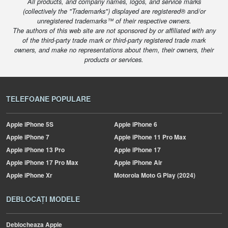
All products, and company names, logos, and service marks
(collectively the "Trademarks") displayed are registered® and/or
unregistered trademarks™ of their respective owners.
The authors of this web site are not sponsored by or affiliated with any
of the third-party trade mark or third-party registered trade mark
owners, and make no representations about them, their owners, their
products or services.
TELEFOANE POPULARE
Apple
iPhone 5S
Apple
iPhone 6
Apple
iPhone 7
Apple
iPhone 11 Pro Max
Apple
iPhone 13 Pro
Apple
iPhone 17
Apple
iPhone 17 Pro Max
Apple
iPhone Air
Apple
iPhone Xr
Motorola
Moto G Play (2024)
DEBLOCAȚI MODELE
Deblocheaza Apple