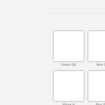
Classic Q20
Moto 
iPhone Xr
Razr (