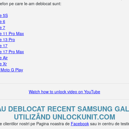
efon pe care le-am deblocat sunt:
e 5S
e 6
e 7
e 11 Pro Max
e 13 Pro
e 17
e 17 Pro Max
 Air
e Xr
 Moto G Play
Watch how to unlock video on YouTube
 AU DEBLOCAT RECENT SAMSUNG GAL
UTILIZÂND UNLOCKUNIT.COM
le clientilor nostri pe Pagina noastra de
Facebook
sau in centru de test