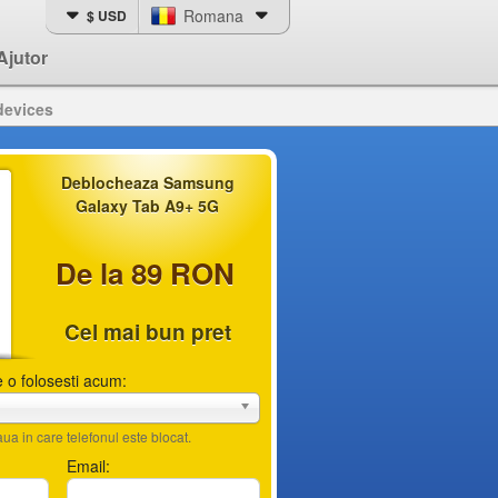
Romana
$ USD
Ajutor
devices
Deblocheaza Samsung
Galaxy Tab A9+ 5G
De la 89 RON
Cel mai bun pret
 o folosesti acum:
ua in care telefonul este blocat.
Email: