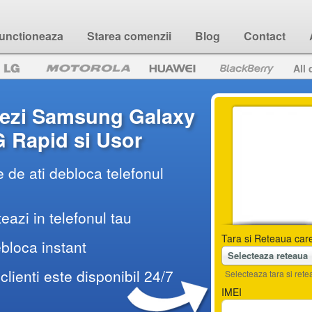
unctioneaza
Starea comenzii
Blog
Contact
All 
ezi Samsung Galaxy
 Rapid si Usor
 de ati debloca telefonul
teazi in telefonul tau
Tara si Reteaua care
ebloca instant
Selecteaza reteaua
 clienti este disponibil 24/7
Selecteaza tara si retea
IMEI