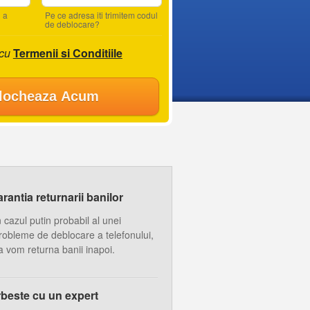
 a
Pe ce adresa iti trimitem codul
de deblocare?
 cu
Termenii si Conditiile
locheaza Acum
antia returnarii banilor
n cazul putin probabil al unei
robleme de deblocare a telefonului,
a vom returna banii inapoi.
beste cu un expert