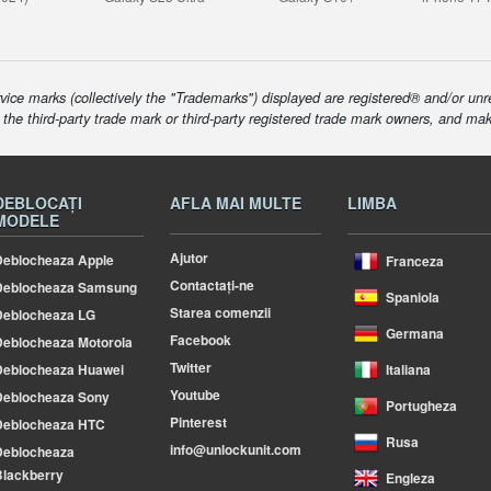
ice marks (collectively the "Trademarks") displayed are registered® and/or unr
f the third-party trade mark or third-party registered trade mark owners, and ma
DEBLOCAȚI
AFLA MAI MULTE
LIMBA
MODELE
Ajutor
eblocheaza Apple
Franceza
Contactați-ne
Deblocheaza Samsung
Spaniola
Starea comenzii
Deblocheaza LG
Germana
Facebook
eblocheaza Motorola
Twitter
Deblocheaza Huawei
Italiana
Youtube
Deblocheaza Sony
Portugheza
Pinterest
Deblocheaza HTC
Rusa
info@unlockunit.com
Deblocheaza
lackberry
Engleza