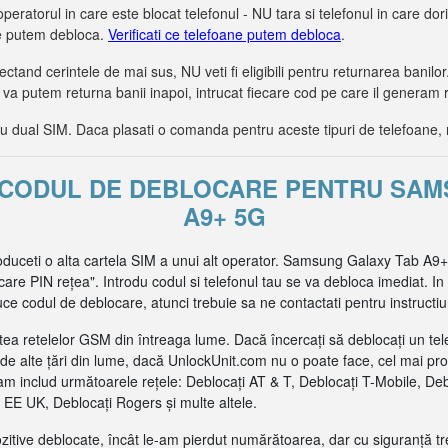
operatorul in care este blocat telefonul - NU tara si telefonul in care dorit
le putem debloca.
Verificati ce telefoane putem debloca
.
tand cerintele de mai sus, NU veti fi eligibili pentru returnarea bani
 va putem returna banii inapoi, intrucat fiecare cod pe care il generam 
dual SIM. Daca plasati o comanda pentru aceste tipuri de telefoane, 
I CODUL DE DEBLOCARE PENTRU SA
A9+ 5G
roduceti o alta cartela SIM a unui alt operator. Samsung Galaxy Tab A9+
re PIN rețea". Introdu codul si telefonul tau se va debloca imediat. In 
e codul de deblocare, atunci trebuie sa ne contactati pentru instructiu
ea retelelor GSM din întreaga lume. Dacă încercați să deblocați un tel
de alte țări din lume, dacă UnlockUnit.com nu o poate face, cel mai pr
m includ următoarele rețele: Deblocați AT & T, Deblocați T-Mobile, De
EE UK, Deblocați Rogers și multe altele.
pozitive deblocate, încât le-am pierdut numărătoarea, dar cu siguranță t