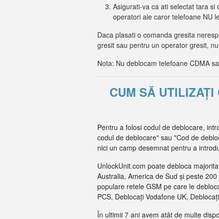
Asigurati-va ca ati selectat tara si 
operatori ale caror telefoane NU 
Daca plasati o comanda gresita nerespec
gresit sau pentru un operator gresit, nu
Nota: Nu deblocam telefoane CDMA sau 
CUM SĂ UTILIZAȚ
Pentru a folosi codul de deblocare, int
codul de deblocare" sau "Cod de debloca
nici un camp desemnat pentru a introduc
UnlockUnit.com poate debloca majoritat
Australia, America de Sud și peste 200 
populare retele GSM pe care le debloca
PCS, Deblocați Vodafone UK, Deblocați 
În ultimii 7 ani avem atât de multe dis