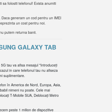
i sa folositi telefonul! Exista anumiti
lor. Daca generam un cod pentru un IMEI
reprezinta un cost pentru noi.
nu putem returna banii.
MSUNG GALAXY TAB
 5G tau va afisa mesajul "Introduceți
cazul in care telefonul tau nu afiseza
ni suplimentare.
efon în America de Nord, Europa, Asia,
obabil nimeni nu poate. Cele mai
blocați T-Mobile SUA, Deblocați Metro
recem peste 1 milion de dispozitive