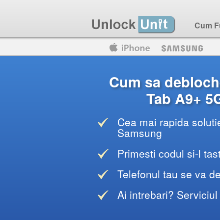
Cum F
Motorola
Huawei
Blackberry
Cum sa debloch
Tab A9+ 5G
Cea mai rapida solutie
Samsung
Primesti codul si-l tas
Telefonul tau se va d
Ai intrebari? Serviciul