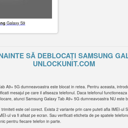
ung
Galaxy S9
 ÎNAINTE SĂ DEBLOCAȚI SAMSUNG GA
UNLOCKUNIT.COM
b A9+ 5G dumneavoastra este blocat in retea. Pentru aceasta, introdu
ificati mesajul pe care il afiseaza telefonul. Daca telefonul functioneaza 
blocare, atunci Samsung Galaxy Tab A9+ 5G dumneavoastra NU este blo
l trimiteti este cel corect. Exista 2 variante prin care puteti afla IME
I-ul va fi afisat pe ecran. Sau verificati eticheta de pe spatele telefonu
unic pentru fiecare telefon in parte.