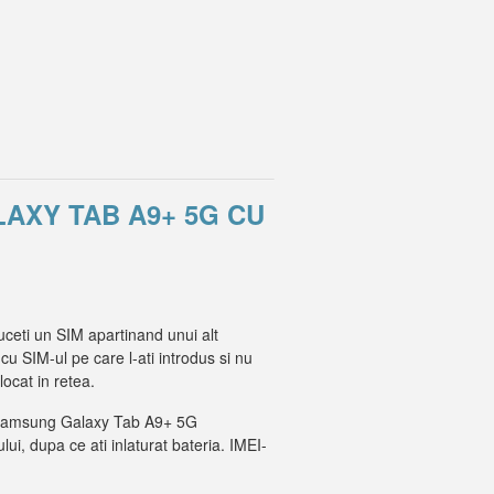
LAXY TAB A9+ 5G CU
ceti un SIM apartinand unui alt
cu SIM-ul pe care l-ati introdus si nu
cat in retea.
I-ul Samsung Galaxy Tab A9+ 5G
lui, dupa ce ati inlaturat bateria. IMEI-