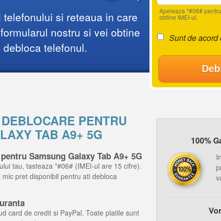
Apeleaza *#06# pentru
telefonului si reteaua in care
obtine IMEI-ul.
ormularul nostru si vei obtine
Sunt de acord
i debloca telefonul.
Deb
E DEBLOCARE PENTRU
AXY TAB A9+ 5G
100% Gar
e pentru Samsung Galaxy Tab A9+ 5G
I
ului tau, tasteaza *#06# (IMEI-ul are 15 cifre).
p
ai mic pret disponibil pentru ati debloca
v
guranta
Vor
d card de credit si PayPal. Toate platile sunt