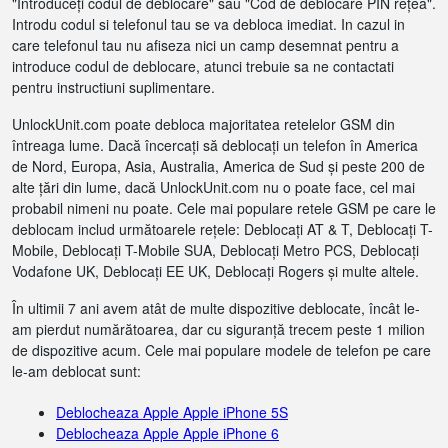
"Introduceți codul de deblocare" sau "Cod de deblocare PIN rețea".
Introdu codul si telefonul tau se va debloca imediat. In cazul in
care telefonul tau nu afiseza nici un camp desemnat pentru a
introduce codul de deblocare, atunci trebuie sa ne contactati
pentru instructiuni suplimentare.
UnlockUnit.com poate debloca majoritatea retelelor GSM din
întreaga lume. Dacă încercați să deblocați un telefon în America
de Nord, Europa, Asia, Australia, America de Sud și peste 200 de
alte țări din lume, dacă UnlockUnit.com nu o poate face, cel mai
probabil nimeni nu poate. Cele mai populare retele GSM pe care le
deblocam includ următoarele rețele: Deblocați AT & T, Deblocați T-
Mobile, Deblocați T-Mobile SUA, Deblocați Metro PCS, Deblocați
Vodafone UK, Deblocați EE UK, Deblocați Rogers și multe altele.
În ultimii 7 ani avem atât de multe dispozitive deblocate, încât le-
am pierdut numărătoarea, dar cu siguranță trecem peste 1 milion
de dispozitive acum. Cele mai populare modele de telefon pe care
le-am deblocat sunt:
Deblocheaza Apple Apple iPhone 5S
Deblocheaza Apple Apple iPhone 6