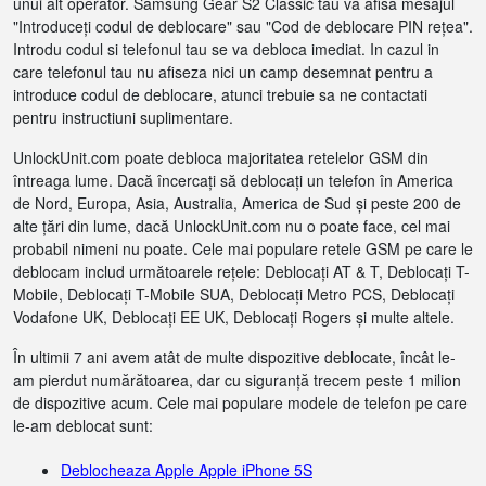
unui alt operator. Samsung Gear S2 Classic tau va afisa mesajul
"Introduceți codul de deblocare" sau "Cod de deblocare PIN rețea".
Introdu codul si telefonul tau se va debloca imediat. In cazul in
care telefonul tau nu afiseza nici un camp desemnat pentru a
introduce codul de deblocare, atunci trebuie sa ne contactati
pentru instructiuni suplimentare.
UnlockUnit.com poate debloca majoritatea retelelor GSM din
întreaga lume. Dacă încercați să deblocați un telefon în America
de Nord, Europa, Asia, Australia, America de Sud și peste 200 de
alte țări din lume, dacă UnlockUnit.com nu o poate face, cel mai
probabil nimeni nu poate. Cele mai populare retele GSM pe care le
deblocam includ următoarele rețele: Deblocați AT & T, Deblocați T-
Mobile, Deblocați T-Mobile SUA, Deblocați Metro PCS, Deblocați
Vodafone UK, Deblocați EE UK, Deblocați Rogers și multe altele.
În ultimii 7 ani avem atât de multe dispozitive deblocate, încât le-
am pierdut numărătoarea, dar cu siguranță trecem peste 1 milion
de dispozitive acum. Cele mai populare modele de telefon pe care
le-am deblocat sunt:
Deblocheaza Apple Apple iPhone 5S