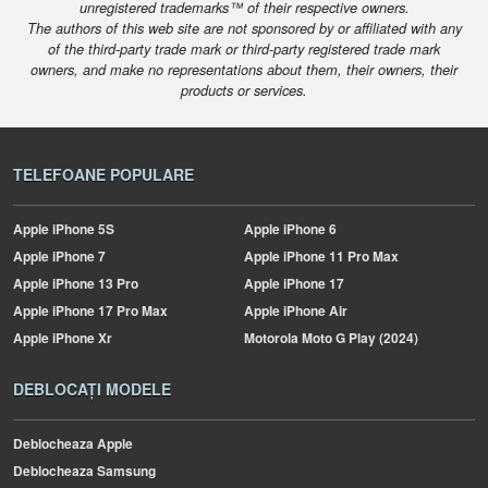
unregistered trademarks™ of their respective owners.
The authors of this web site are not sponsored by or affiliated with any
of the third-party trade mark or third-party registered trade mark
owners, and make no representations about them, their owners, their
products or services.
TELEFOANE POPULARE
Apple
iPhone 5S
Apple
iPhone 6
Apple
iPhone 7
Apple
iPhone 11 Pro Max
Apple
iPhone 13 Pro
Apple
iPhone 17
Apple
iPhone 17 Pro Max
Apple
iPhone Air
Apple
iPhone Xr
Motorola
Moto G Play (2024)
DEBLOCAȚI MODELE
Deblocheaza Apple
Deblocheaza Samsung