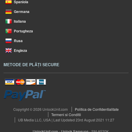
Spaniola
Germana
Italiana
Portugheza
Rusa
Engleza
METODE DE PLĂȚI SECURE
Copyright © 2026 UnlockUnit.com
Politica de Confidentialitate
Termeni si Conditii
UB Media LLC, USA | Last Updated 23rd August 2021 11:27
UnlockUnit.com
›
Unlock Samsung
›
SM-A520K