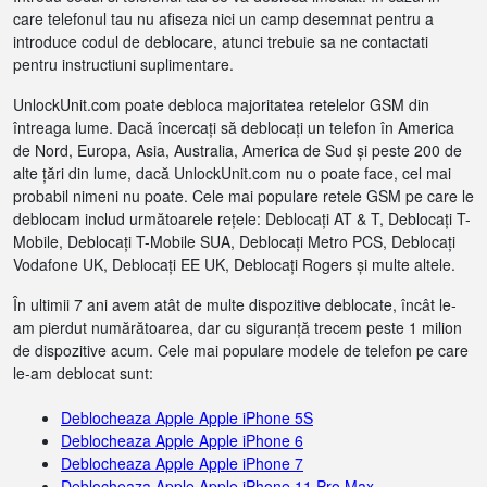
care telefonul tau nu afiseza nici un camp desemnat pentru a
introduce codul de deblocare, atunci trebuie sa ne contactati
pentru instructiuni suplimentare.
UnlockUnit.com poate debloca majoritatea retelelor GSM din
întreaga lume. Dacă încercați să deblocați un telefon în America
de Nord, Europa, Asia, Australia, America de Sud și peste 200 de
alte țări din lume, dacă UnlockUnit.com nu o poate face, cel mai
probabil nimeni nu poate. Cele mai populare retele GSM pe care le
deblocam includ următoarele rețele: Deblocați AT & T, Deblocați T-
Mobile, Deblocați T-Mobile SUA, Deblocați Metro PCS, Deblocați
Vodafone UK, Deblocați EE UK, Deblocați Rogers și multe altele.
În ultimii 7 ani avem atât de multe dispozitive deblocate, încât le-
am pierdut numărătoarea, dar cu siguranță trecem peste 1 milion
de dispozitive acum. Cele mai populare modele de telefon pe care
le-am deblocat sunt:
Deblocheaza Apple Apple iPhone 5S
Deblocheaza Apple Apple iPhone 6
Deblocheaza Apple Apple iPhone 7
Deblocheaza Apple Apple iPhone 11 Pro Max