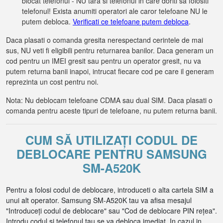
blocat telefonul - NU tara si telefonul in care doriti sa folositi
telefonul! Exista anumiti operatori ale caror telefoane NU le
putem debloca.
Verificati ce telefoane putem debloca
.
Daca plasati o comanda gresita nerespectand cerintele de mai
sus, NU veti fi eligibili pentru returnarea banilor. Daca generam un
cod pentru un IMEI gresit sau pentru un operator gresit, nu va
putem returna banii inapoi, intrucat fiecare cod pe care il generam
reprezinta un cost pentru noi.
Nota: Nu deblocam telefoane CDMA sau dual SIM. Daca plasati o
comanda pentru aceste tipuri de telefoane, nu putem returna banii.
CUM SĂ UTILIZAȚI CODUL DE
DEBLOCARE PENTRU SAMSUNG
SM-A520K
Pentru a folosi codul de deblocare, introduceti o alta cartela SIM a
unui alt operator. Samsung SM-A520K tau va afisa mesajul
"Introduceți codul de deblocare" sau "Cod de deblocare PIN rețea".
Introdu codul si telefonul tau se va debloca imediat. In cazul in