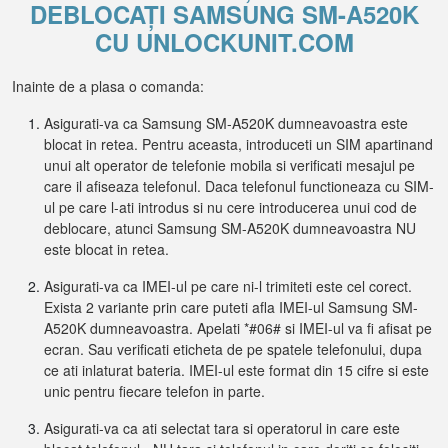
DEBLOCAȚI SAMSUNG SM-A520K
CU UNLOCKUNIT.COM
Inainte de a plasa o comanda:
Asigurati-va ca Samsung SM-A520K dumneavoastra este
blocat in retea. Pentru aceasta, introduceti un SIM apartinand
unui alt operator de telefonie mobila si verificati mesajul pe
care il afiseaza telefonul. Daca telefonul functioneaza cu SIM-
ul pe care l-ati introdus si nu cere introducerea unui cod de
deblocare, atunci Samsung SM-A520K dumneavoastra NU
este blocat in retea.
Asigurati-va ca IMEI-ul pe care ni-l trimiteti este cel corect.
Exista 2 variante prin care puteti afla IMEI-ul Samsung SM-
A520K dumneavoastra. Apelati *#06# si IMEI-ul va fi afisat pe
ecran. Sau verificati eticheta de pe spatele telefonului, dupa
ce ati inlaturat bateria. IMEI-ul este format din 15 cifre si este
unic pentru fiecare telefon in parte.
Asigurati-va ca ati selectat tara si operatorul in care este