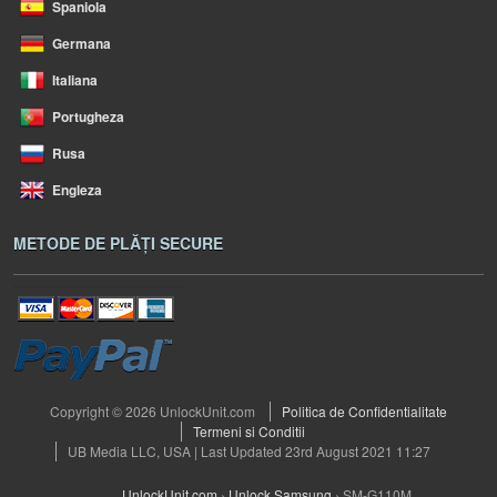
Spaniola
Germana
Italiana
Portugheza
Rusa
Engleza
METODE DE PLĂȚI SECURE
Copyright © 2026 UnlockUnit.com
Politica de Confidentialitate
Termeni si Conditii
UB Media LLC, USA | Last Updated 23rd August 2021 11:27
UnlockUnit.com
›
Unlock Samsung
›
SM-G110M