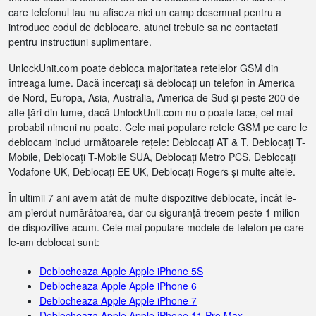
care telefonul tau nu afiseza nici un camp desemnat pentru a
introduce codul de deblocare, atunci trebuie sa ne contactati
pentru instructiuni suplimentare.
UnlockUnit.com poate debloca majoritatea retelelor GSM din
întreaga lume. Dacă încercați să deblocați un telefon în America
de Nord, Europa, Asia, Australia, America de Sud și peste 200 de
alte țări din lume, dacă UnlockUnit.com nu o poate face, cel mai
probabil nimeni nu poate. Cele mai populare retele GSM pe care le
deblocam includ următoarele rețele: Deblocați AT & T, Deblocați T-
Mobile, Deblocați T-Mobile SUA, Deblocați Metro PCS, Deblocați
Vodafone UK, Deblocați EE UK, Deblocați Rogers și multe altele.
În ultimii 7 ani avem atât de multe dispozitive deblocate, încât le-
am pierdut numărătoarea, dar cu siguranță trecem peste 1 milion
de dispozitive acum. Cele mai populare modele de telefon pe care
le-am deblocat sunt:
Deblocheaza Apple Apple iPhone 5S
Deblocheaza Apple Apple iPhone 6
Deblocheaza Apple Apple iPhone 7
Deblocheaza Apple Apple iPhone 11 Pro Max