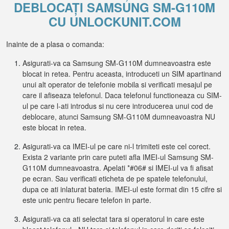
DEBLOCAȚI SAMSUNG SM-G110M
CU UNLOCKUNIT.COM
Inainte de a plasa o comanda:
Asigurati-va ca Samsung SM-G110M dumneavoastra este
blocat in retea. Pentru aceasta, introduceti un SIM apartinand
unui alt operator de telefonie mobila si verificati mesajul pe
care il afiseaza telefonul. Daca telefonul functioneaza cu SIM-
ul pe care l-ati introdus si nu cere introducerea unui cod de
deblocare, atunci Samsung SM-G110M dumneavoastra NU
este blocat in retea.
Asigurati-va ca IMEI-ul pe care ni-l trimiteti este cel corect.
Exista 2 variante prin care puteti afla IMEI-ul Samsung SM-
G110M dumneavoastra. Apelati *#06# si IMEI-ul va fi afisat
pe ecran. Sau verificati eticheta de pe spatele telefonului,
dupa ce ati inlaturat bateria. IMEI-ul este format din 15 cifre si
este unic pentru fiecare telefon in parte.
Asigurati-va ca ati selectat tara si operatorul in care este