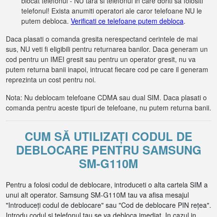
blocat telefonul - NU tara si telefonul in care doriti sa folositi
telefonul! Exista anumiti operatori ale caror telefoane NU le
putem debloca.
Verificati ce telefoane putem debloca
.
Daca plasati o comanda gresita nerespectand cerintele de mai
sus, NU veti fi eligibili pentru returnarea banilor. Daca generam un
cod pentru un IMEI gresit sau pentru un operator gresit, nu va
putem returna banii inapoi, intrucat fiecare cod pe care il generam
reprezinta un cost pentru noi.
Nota: Nu deblocam telefoane CDMA sau dual SIM. Daca plasati o
comanda pentru aceste tipuri de telefoane, nu putem returna banii.
CUM SĂ UTILIZAȚI CODUL DE
DEBLOCARE PENTRU SAMSUNG
SM-G110M
Pentru a folosi codul de deblocare, introduceti o alta cartela SIM a
unui alt operator. Samsung SM-G110M tau va afisa mesajul
"Introduceți codul de deblocare" sau "Cod de deblocare PIN rețea".
Introdu codul si telefonul tau se va debloca imediat. In cazul in