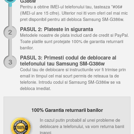
G386w
Pentru a obtine IMEI-ul telefonului tau, tasteaza *#06#
(IMEI-ul are 15 cifre). Ulterior noi iti vom oferi cel mai mic
pret disponibil pentru ati debloca Samsung SM-G386w.
PASUL 2: Plateste in siguranta
Metodele noastre de plata includ card de credit si PayPal.
Toate platile sunt protejate 100% de garantia returnarii
banilor.
PASUL 3: Primesti codul de deblocare al
telefonului tau Samsung SM-G386w
Codul tau de deblocare si instructiunile vor fi trimise prin
email in timpul cel mai scurt permis de reteaua ta de
telefonie. Introdu codul si Samsung SM-G386w se va
debloca imediat.
100% Garantia returnarii banilor
In cazul putin probabil al unei probleme de
deblocare a telefonului, va vom returna banii
inapoi.