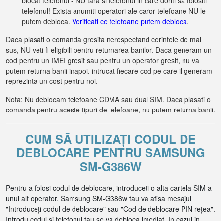
blocat telefonul - NU tara si telefonul in care doriti sa folositi
telefonul! Exista anumiti operatori ale caror telefoane NU le
putem debloca.
Verificati ce telefoane putem debloca
.
Daca plasati o comanda gresita nerespectand cerintele de mai
sus, NU veti fi eligibili pentru returnarea banilor. Daca generam un
cod pentru un IMEI gresit sau pentru un operator gresit, nu va
putem returna banii inapoi, intrucat fiecare cod pe care il generam
reprezinta un cost pentru noi.
Nota: Nu deblocam telefoane CDMA sau dual SIM. Daca plasati o
comanda pentru aceste tipuri de telefoane, nu putem returna banii.
CUM SĂ UTILIZAȚI CODUL DE
DEBLOCARE PENTRU SAMSUNG
SM-G386W
Pentru a folosi codul de deblocare, introduceti o alta cartela SIM a
unui alt operator. Samsung SM-G386w tau va afisa mesajul
"Introduceți codul de deblocare" sau "Cod de deblocare PIN rețea".
Introdu codul si telefonul tau se va debloca imediat. In cazul in