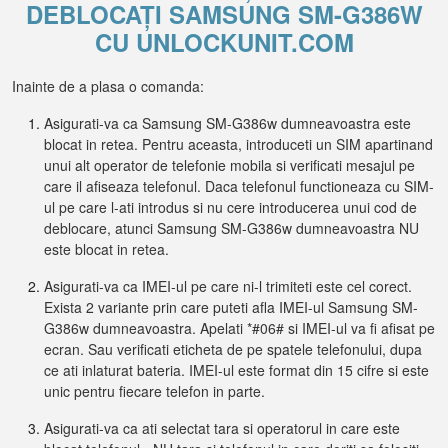
DEBLOCAȚI SAMSUNG SM-G386W
CU UNLOCKUNIT.COM
Inainte de a plasa o comanda:
Asigurati-va ca Samsung SM-G386w dumneavoastra este
blocat in retea. Pentru aceasta, introduceti un SIM apartinand
unui alt operator de telefonie mobila si verificati mesajul pe
care il afiseaza telefonul. Daca telefonul functioneaza cu SIM-
ul pe care l-ati introdus si nu cere introducerea unui cod de
deblocare, atunci Samsung SM-G386w dumneavoastra NU
este blocat in retea.
Asigurati-va ca IMEI-ul pe care ni-l trimiteti este cel corect.
Exista 2 variante prin care puteti afla IMEI-ul Samsung SM-
G386w dumneavoastra. Apelati *#06# si IMEI-ul va fi afisat pe
ecran. Sau verificati eticheta de pe spatele telefonului, dupa
ce ati inlaturat bateria. IMEI-ul este format din 15 cifre si este
unic pentru fiecare telefon in parte.
Asigurati-va ca ati selectat tara si operatorul in care este