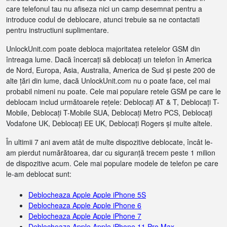
care telefonul tau nu afiseza nici un camp desemnat pentru a
introduce codul de deblocare, atunci trebuie sa ne contactati
pentru instructiuni suplimentare.
UnlockUnit.com poate debloca majoritatea retelelor GSM din
întreaga lume. Dacă încercați să deblocați un telefon în America
de Nord, Europa, Asia, Australia, America de Sud și peste 200 de
alte țări din lume, dacă UnlockUnit.com nu o poate face, cel mai
probabil nimeni nu poate. Cele mai populare retele GSM pe care le
deblocam includ următoarele rețele: Deblocați AT & T, Deblocați T-
Mobile, Deblocați T-Mobile SUA, Deblocați Metro PCS, Deblocați
Vodafone UK, Deblocați EE UK, Deblocați Rogers și multe altele.
În ultimii 7 ani avem atât de multe dispozitive deblocate, încât le-
am pierdut numărătoarea, dar cu siguranță trecem peste 1 milion
de dispozitive acum. Cele mai populare modele de telefon pe care
le-am deblocat sunt:
Deblocheaza Apple Apple iPhone 5S
Deblocheaza Apple Apple iPhone 6
Deblocheaza Apple Apple iPhone 7
Deblocheaza Apple Apple iPhone 11 Pro Max