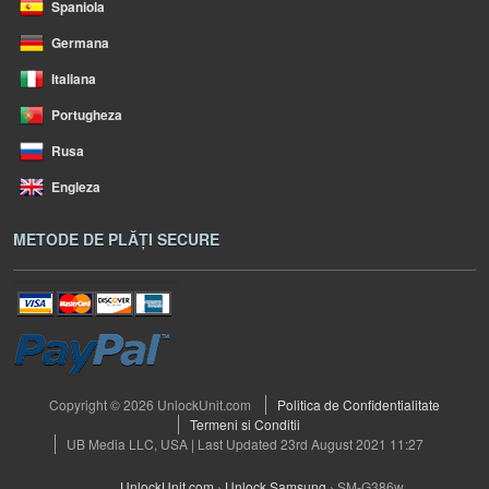
Spaniola
Germana
Italiana
Portugheza
Rusa
Engleza
METODE DE PLĂȚI SECURE
Copyright © 2026 UnlockUnit.com
Politica de Confidentialitate
Termeni si Conditii
UB Media LLC, USA | Last Updated 23rd August 2021 11:27
UnlockUnit.com
›
Unlock Samsung
›
SM-G386w