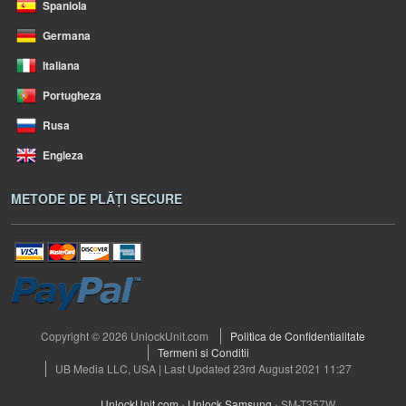
Spaniola
Germana
Italiana
Portugheza
Rusa
Engleza
METODE DE PLĂȚI SECURE
Copyright © 2026 UnlockUnit.com
Politica de Confidentialitate
Termeni si Conditii
UB Media LLC, USA | Last Updated 23rd August 2021 11:27
UnlockUnit.com
›
Unlock Samsung
›
SM-T357W