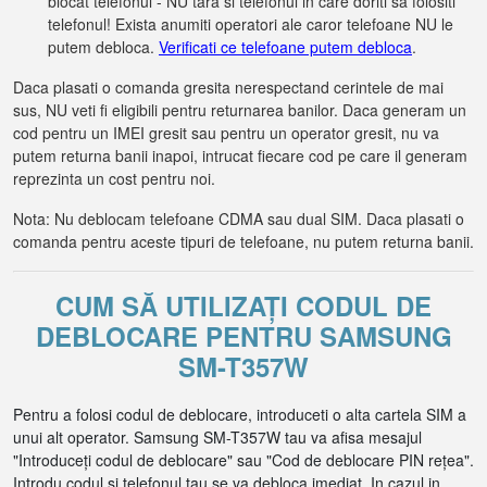
blocat telefonul - NU tara si telefonul in care doriti sa folositi
telefonul! Exista anumiti operatori ale caror telefoane NU le
putem debloca.
Verificati ce telefoane putem debloca
.
Daca plasati o comanda gresita nerespectand cerintele de mai
sus, NU veti fi eligibili pentru returnarea banilor. Daca generam un
cod pentru un IMEI gresit sau pentru un operator gresit, nu va
putem returna banii inapoi, intrucat fiecare cod pe care il generam
reprezinta un cost pentru noi.
Nota: Nu deblocam telefoane CDMA sau dual SIM. Daca plasati o
comanda pentru aceste tipuri de telefoane, nu putem returna banii.
CUM SĂ UTILIZAȚI CODUL DE
DEBLOCARE PENTRU SAMSUNG
SM-T357W
Pentru a folosi codul de deblocare, introduceti o alta cartela SIM a
unui alt operator. Samsung SM-T357W tau va afisa mesajul
"Introduceți codul de deblocare" sau "Cod de deblocare PIN rețea".
Introdu codul si telefonul tau se va debloca imediat. In cazul in