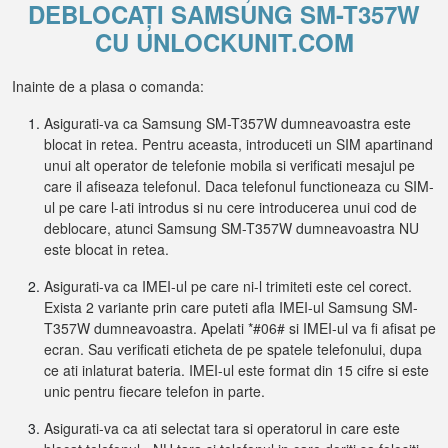
DEBLOCAȚI SAMSUNG SM-T357W
CU UNLOCKUNIT.COM
Inainte de a plasa o comanda:
Asigurati-va ca Samsung SM-T357W dumneavoastra este
blocat in retea. Pentru aceasta, introduceti un SIM apartinand
unui alt operator de telefonie mobila si verificati mesajul pe
care il afiseaza telefonul. Daca telefonul functioneaza cu SIM-
ul pe care l-ati introdus si nu cere introducerea unui cod de
deblocare, atunci Samsung SM-T357W dumneavoastra NU
este blocat in retea.
Asigurati-va ca IMEI-ul pe care ni-l trimiteti este cel corect.
Exista 2 variante prin care puteti afla IMEI-ul Samsung SM-
T357W dumneavoastra. Apelati *#06# si IMEI-ul va fi afisat pe
ecran. Sau verificati eticheta de pe spatele telefonului, dupa
ce ati inlaturat bateria. IMEI-ul este format din 15 cifre si este
unic pentru fiecare telefon in parte.
Asigurati-va ca ati selectat tara si operatorul in care este