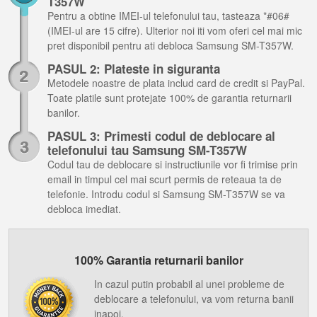
T357W
Pentru a obtine IMEI-ul telefonului tau, tasteaza *#06#
(IMEI-ul are 15 cifre). Ulterior noi iti vom oferi cel mai mic
pret disponibil pentru ati debloca Samsung SM-T357W.
PASUL 2: Plateste in siguranta
Metodele noastre de plata includ card de credit si PayPal.
Toate platile sunt protejate 100% de garantia returnarii
banilor.
PASUL 3: Primesti codul de deblocare al
telefonului tau Samsung SM-T357W
Codul tau de deblocare si instructiunile vor fi trimise prin
email in timpul cel mai scurt permis de reteaua ta de
telefonie. Introdu codul si Samsung SM-T357W se va
debloca imediat.
100% Garantia returnarii banilor
In cazul putin probabil al unei probleme de
deblocare a telefonului, va vom returna banii
inapoi.