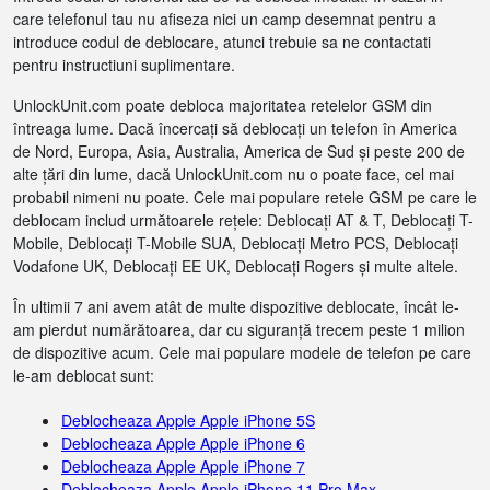
care telefonul tau nu afiseza nici un camp desemnat pentru a
introduce codul de deblocare, atunci trebuie sa ne contactati
pentru instructiuni suplimentare.
UnlockUnit.com poate debloca majoritatea retelelor GSM din
întreaga lume. Dacă încercați să deblocați un telefon în America
de Nord, Europa, Asia, Australia, America de Sud și peste 200 de
alte țări din lume, dacă UnlockUnit.com nu o poate face, cel mai
probabil nimeni nu poate. Cele mai populare retele GSM pe care le
deblocam includ următoarele rețele: Deblocați AT & T, Deblocați T-
Mobile, Deblocați T-Mobile SUA, Deblocați Metro PCS, Deblocați
Vodafone UK, Deblocați EE UK, Deblocați Rogers și multe altele.
În ultimii 7 ani avem atât de multe dispozitive deblocate, încât le-
am pierdut numărătoarea, dar cu siguranță trecem peste 1 milion
de dispozitive acum. Cele mai populare modele de telefon pe care
le-am deblocat sunt:
Deblocheaza Apple Apple iPhone 5S
Deblocheaza Apple Apple iPhone 6
Deblocheaza Apple Apple iPhone 7
Deblocheaza Apple Apple iPhone 11 Pro Max