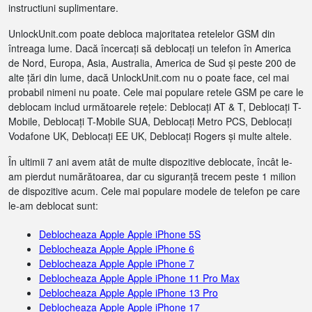
instructiuni suplimentare.
UnlockUnit.com poate debloca majoritatea retelelor GSM din
întreaga lume. Dacă încercați să deblocați un telefon în America
de Nord, Europa, Asia, Australia, America de Sud și peste 200 de
alte țări din lume, dacă UnlockUnit.com nu o poate face, cel mai
probabil nimeni nu poate. Cele mai populare retele GSM pe care le
deblocam includ următoarele rețele: Deblocați AT & T, Deblocați T-
Mobile, Deblocați T-Mobile SUA, Deblocați Metro PCS, Deblocați
Vodafone UK, Deblocați EE UK, Deblocați Rogers și multe altele.
În ultimii 7 ani avem atât de multe dispozitive deblocate, încât le-
am pierdut numărătoarea, dar cu siguranță trecem peste 1 milion
de dispozitive acum. Cele mai populare modele de telefon pe care
le-am deblocat sunt:
Deblocheaza Apple Apple iPhone 5S
Deblocheaza Apple Apple iPhone 6
Deblocheaza Apple Apple iPhone 7
Deblocheaza Apple Apple iPhone 11 Pro Max
Deblocheaza Apple Apple iPhone 13 Pro
Deblocheaza Apple Apple iPhone 17