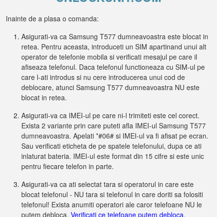
Inainte de a plasa o comanda:
Asigurati-va ca Samsung T577 dumneavoastra este blocat in
retea. Pentru aceasta, introduceti un SIM apartinand unui alt
operator de telefonie mobila si verificati mesajul pe care il
afiseaza telefonul. Daca telefonul functioneaza cu SIM-ul pe
care l-ati introdus si nu cere introducerea unui cod de
deblocare, atunci Samsung T577 dumneavoastra NU este
blocat in retea.
Asigurati-va ca IMEI-ul pe care ni-l trimiteti este cel corect.
Exista 2 variante prin care puteti afla IMEI-ul Samsung T577
dumneavoastra. Apelati *#06# si IMEI-ul va fi afisat pe ecran.
Sau verificati eticheta de pe spatele telefonului, dupa ce ati
inlaturat bateria. IMEI-ul este format din 15 cifre si este unic
pentru fiecare telefon in parte.
Asigurati-va ca ati selectat tara si operatorul in care este
blocat telefonul - NU tara si telefonul in care doriti sa folositi
telefonul! Exista anumiti operatori ale caror telefoane NU le
putem debloca.
Verificati ce telefoane putem debloca
.