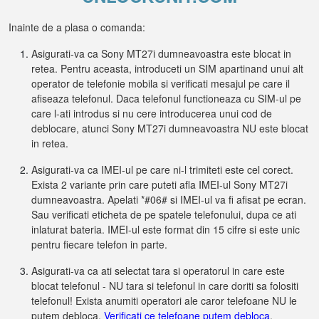
Inainte de a plasa o comanda:
Asigurati-va ca Sony MT27i dumneavoastra este blocat in
retea. Pentru aceasta, introduceti un SIM apartinand unui alt
operator de telefonie mobila si verificati mesajul pe care il
afiseaza telefonul. Daca telefonul functioneaza cu SIM-ul pe
care l-ati introdus si nu cere introducerea unui cod de
deblocare, atunci Sony MT27i dumneavoastra NU este blocat
in retea.
Asigurati-va ca IMEI-ul pe care ni-l trimiteti este cel corect.
Exista 2 variante prin care puteti afla IMEI-ul Sony MT27i
dumneavoastra. Apelati *#06# si IMEI-ul va fi afisat pe ecran.
Sau verificati eticheta de pe spatele telefonului, dupa ce ati
inlaturat bateria. IMEI-ul este format din 15 cifre si este unic
pentru fiecare telefon in parte.
Asigurati-va ca ati selectat tara si operatorul in care este
blocat telefonul - NU tara si telefonul in care doriti sa folositi
telefonul! Exista anumiti operatori ale caror telefoane NU le
putem debloca.
Verificati ce telefoane putem debloca
.