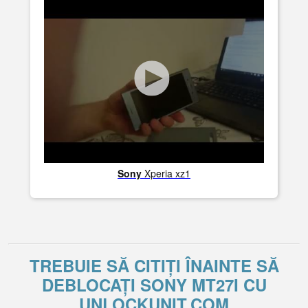
Sony
Xperia xz1
TREBUIE SĂ CITIȚI ÎNAINTE SĂ
DEBLOCAȚI SONY MT27I CU
UNLOCKUNIT.COM