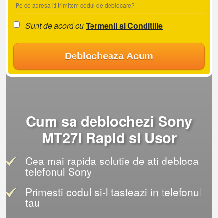
Pe ce adresa iti trimitem codul de deblocare?
Sunt de acord cu
Termenii si Conditiile
Deblocheaza Acum
Cum sa deblochezi Sony
MT27i Rapid si Usor
Cea mai rapida solutie de ati debloca
telefonul Sony
Primesti codul si-l tasteazi in telefonul
tau