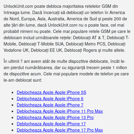
UnlockUnit.com poate debloca majoritatea retelelor GSM din
întreaga lume. Dacă încercați să deblocați un telefon în America
de Nord, Europa, Asia, Australia, America de Sud și peste 200 de
alte țări din lume, dacă UnlockUnit.com nu o poate face, cel mai
probabil nimeni nu poate. Cele mai populare retele GSM pe care le
deblocam includ următoarele rețele: Deblocați AT & T, Deblocați T-
Mobile, Deblocați T-Mobile SUA, Deblocați Metro PCS, Deblocați
Vodafone UK, Deblocați EE UK, Deblocați Rogers și multe altele.
În ultimii 7 ani avem atât de multe dispozitive deblocate, încât le-
am pierdut numărătoarea, dar cu siguranță trecem peste 1 milion
de dispozitive acum. Cele mai populare modele de telefon pe care
le-am deblocat sunt:
Deblocheaza Apple Apple iPhone 5S
Deblocheaza Apple Apple iPhone 6
Deblocheaza Apple Apple iPhone 7
Deblocheaza Apple Apple iPhone 11 Pro Max
Deblocheaza Apple Apple iPhone 13 Pro
Deblocheaza Apple Apple iPhone 17
Deblocheaza Apple Apple iPhone 17 Pro Max