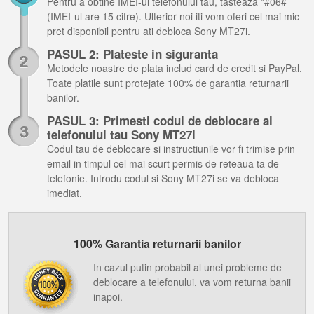
Pentru a obtine IMEI-ul telefonului tau, tasteaza *#06#
(IMEI-ul are 15 cifre). Ulterior noi iti vom oferi cel mai mic
pret disponibil pentru ati debloca Sony MT27i.
PASUL 2: Plateste in siguranta
Metodele noastre de plata includ card de credit si PayPal.
Toate platile sunt protejate 100% de garantia returnarii
banilor.
PASUL 3: Primesti codul de deblocare al
telefonului tau Sony MT27i
Codul tau de deblocare si instructiunile vor fi trimise prin
email in timpul cel mai scurt permis de reteaua ta de
telefonie. Introdu codul si Sony MT27i se va debloca
imediat.
100% Garantia returnarii banilor
In cazul putin probabil al unei probleme de
deblocare a telefonului, va vom returna banii
inapoi.