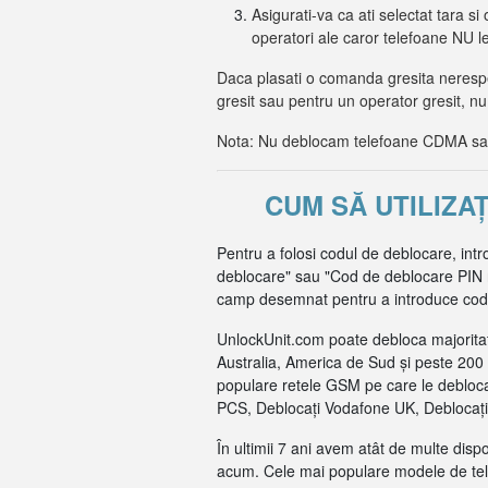
Asigurati-va ca ati selectat tara si 
operatori ale caror telefoane NU 
Daca plasati o comanda gresita nerespec
gresit sau pentru un operator gresit, nu
Nota: Nu deblocam telefoane CDMA sau 
CUM SĂ UTILIZA
Pentru a folosi codul de deblocare, intr
deblocare" sau "Cod de deblocare PIN reț
camp desemnat pentru a introduce codul 
UnlockUnit.com poate debloca majoritat
Australia, America de Sud și peste 200 
populare retele GSM pe care le debloca
PCS, Deblocați Vodafone UK, Deblocați 
În ultimii 7 ani avem atât de multe dis
acum. Cele mai populare modele de tel