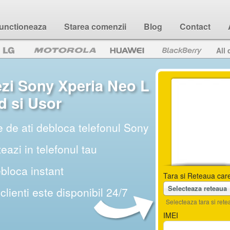
unctioneaza
Starea comenzii
Blog
Contact
All 
zi Sony Xperia Neo L
d si Usor
e de ati debloca telefonul Sony
teazi in telefonul tau
ebloca instant
Tara si Reteaua care
Selecteaza reteaua
 clienti este disponibil 24/7
Selecteaza tara si retea
IMEI