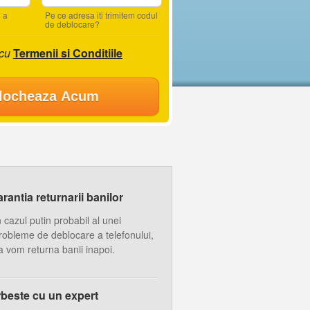
 a
Pe ce adresa iti trimitem codul
de deblocare?
 cu
Termenii si Conditiile
locheaza Acum
antia returnarii banilor
n cazul putin probabil al unei
robleme de deblocare a telefonului,
a vom returna banii inapoi.
beste cu un expert