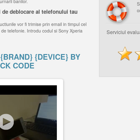
rnarii banilor.
S
o
de deblocare al telefonului tau
ctiunile vor fi trimise prin email in timpul cel
 de telefonie. Introdu codul si Sony Xperia
Serviciul eval
{BRAND} {DEVICE} BY
CK CODE