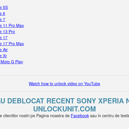
e 5S
e 6
e 7
e 11 Pro Max
e 13 Pro
e 17
e 17 Pro Max
 Air
e Xr
 Moto G Play
Watch how to unlock video on YouTube
AU DEBLOCAT RECENT SONY XPERIA 
UNLOCKUNIT.COM
le clientilor nostri pe Pagina noastra de
Facebook
sau in centru de test