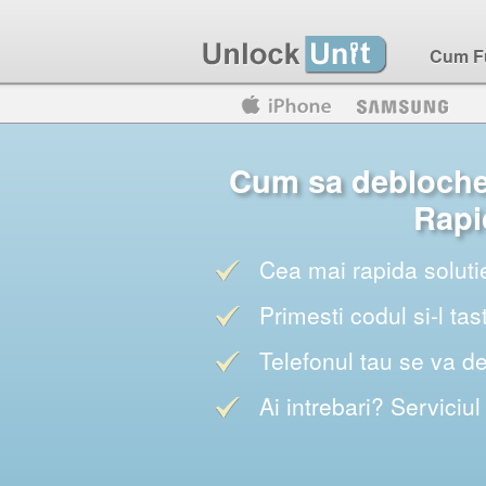
Cum F
Motorola
Huawei
Blackberry
Cum sa debloche
Rapi
Cea mai rapida soluti
Primesti codul si-l tas
Telefonul tau se va d
Ai intrebari? Serviciul