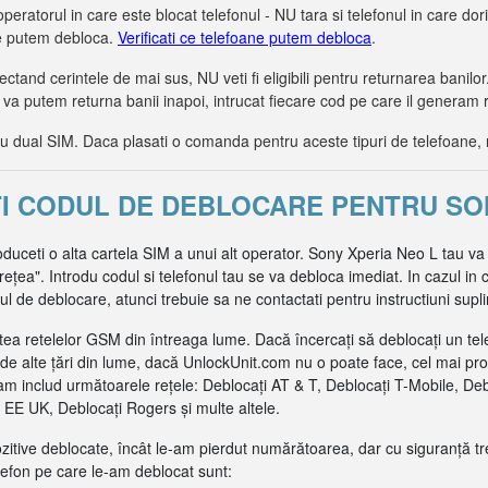
operatorul in care este blocat telefonul - NU tara si telefonul in care dorit
le putem debloca.
Verificati ce telefoane putem debloca
.
tand cerintele de mai sus, NU veti fi eligibili pentru returnarea bani
 va putem returna banii inapoi, intrucat fiecare cod pe care il generam 
dual SIM. Daca plasati o comanda pentru aceste tipuri de telefoane, 
ȚI CODUL DE DEBLOCARE PENTRU SO
oduceti o alta cartela SIM a unui alt operator. Sony Xperia Neo L tau va
ea". Introdu codul si telefonul tau se va debloca imediat. In cazul in c
de deblocare, atunci trebuie sa ne contactati pentru instructiuni supl
ea retelelor GSM din întreaga lume. Dacă încercați să deblocați un tel
de alte țări din lume, dacă UnlockUnit.com nu o poate face, cel mai pr
m includ următoarele rețele: Deblocați AT & T, Deblocați T-Mobile, De
EE UK, Deblocați Rogers și multe altele.
pozitive deblocate, încât le-am pierdut numărătoarea, dar cu siguranță t
efon pe care le-am deblocat sunt: