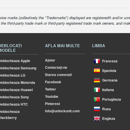
ice marks (collectively the "Trademarks") displayed are registered® and/or unr
f the third-party trade mark or third-party registered trade mark owners, and ma
DEBLOCAȚI
AFLA MAI MULTE
LIMBA
MODELE
Ajutor
eblocheaza Apple
Franceza
Contactați-ne
Deblocheaza Samsung
Spaniola
Starea comenzii
Deblocheaza LG
Germana
Facebook
eblocheaza Motorola
Twitter
Deblocheaza Huawei
Italiana
Youtube
Deblocheaza Sony
Portugheza
Pinterest
Deblocheaza HTC
Rusa
info@unlockunit.com
Deblocheaza
lackberry
Engleza