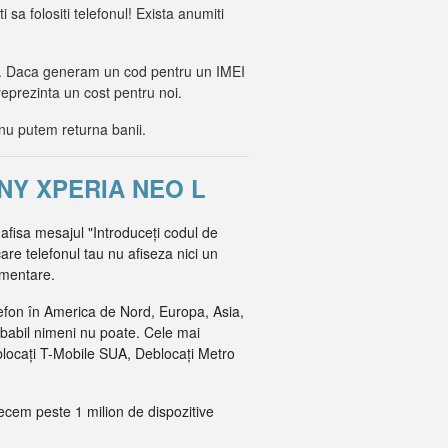
i sa folositi telefonul! Exista anumiti
lor. Daca generam un cod pentru un IMEI
reprezinta un cost pentru noi.
nu putem returna banii.
NY XPERIA NEO L
 afisa mesajul "Introduceți codul de
are telefonul tau nu afiseza nici un
imentare.
efon în America de Nord, Europa, Asia,
obabil nimeni nu poate. Cele mai
blocați T-Mobile SUA, Deblocați Metro
recem peste 1 milion de dispozitive