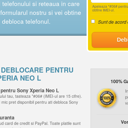
telefonului si reteaua in care
Apeleaza *#06# pentru
obtine IMEI-ul.
ormularul nostru si vei obtine
i debloca telefonul.
Sunt de acord
Deb
E DEBLOCARE PENTRU
PERIA NEO L
100% Gar
 pentru Sony Xperia Neo L
I
ului tau, tasteaza *#06# (IMEI-ul are 15 cifre).
p
ai mic pret disponibil pentru ati debloca Sony
v
guranta
Vor
d card de credit si PayPal. Toate platile sunt