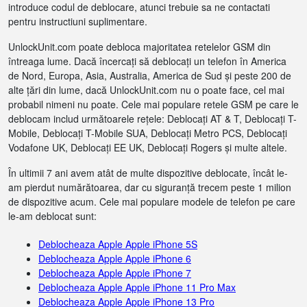
introduce codul de deblocare, atunci trebuie sa ne contactati
pentru instructiuni suplimentare.
UnlockUnit.com poate debloca majoritatea retelelor GSM din
întreaga lume. Dacă încercați să deblocați un telefon în America
de Nord, Europa, Asia, Australia, America de Sud și peste 200 de
alte țări din lume, dacă UnlockUnit.com nu o poate face, cel mai
probabil nimeni nu poate. Cele mai populare retele GSM pe care le
deblocam includ următoarele rețele: Deblocați AT & T, Deblocați T-
Mobile, Deblocați T-Mobile SUA, Deblocați Metro PCS, Deblocați
Vodafone UK, Deblocați EE UK, Deblocați Rogers și multe altele.
În ultimii 7 ani avem atât de multe dispozitive deblocate, încât le-
am pierdut numărătoarea, dar cu siguranță trecem peste 1 milion
de dispozitive acum. Cele mai populare modele de telefon pe care
le-am deblocat sunt:
Deblocheaza Apple Apple iPhone 5S
Deblocheaza Apple Apple iPhone 6
Deblocheaza Apple Apple iPhone 7
Deblocheaza Apple Apple iPhone 11 Pro Max
Deblocheaza Apple Apple iPhone 13 Pro