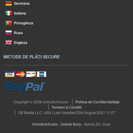
Germana
Italiana
Portugheza
Rusa
Engleza
METODE DE PLĂȚI SECURE
Copyright © 2026 UnlockUnit.com
Politica de Confidentialitate
Termeni si Conditii
UB Media LLC, USA | Last Updated 23rd August 2021 11:27
UnlockUnit.com
›
Unlock Sony
›
Xperia Z3+ Dual