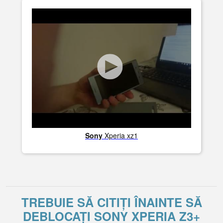
Sony
Xperia xz1
TREBUIE SĂ CITIȚI ÎNAINTE SĂ
DEBLOCAȚI SONY XPERIA Z3+