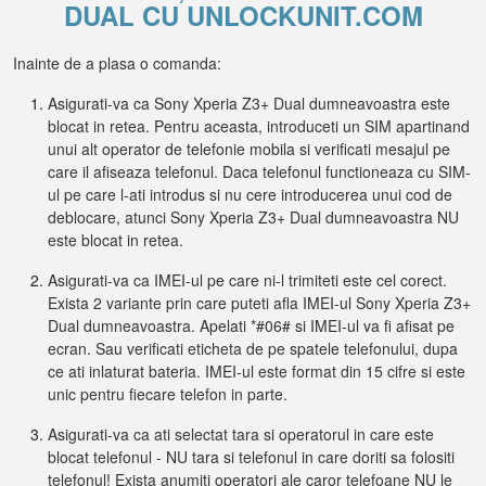
DUAL CU UNLOCKUNIT.COM
Inainte de a plasa o comanda:
Asigurati-va ca Sony Xperia Z3+ Dual dumneavoastra este
blocat in retea. Pentru aceasta, introduceti un SIM apartinand
unui alt operator de telefonie mobila si verificati mesajul pe
care il afiseaza telefonul. Daca telefonul functioneaza cu SIM-
ul pe care l-ati introdus si nu cere introducerea unui cod de
deblocare, atunci Sony Xperia Z3+ Dual dumneavoastra NU
este blocat in retea.
Asigurati-va ca IMEI-ul pe care ni-l trimiteti este cel corect.
Exista 2 variante prin care puteti afla IMEI-ul Sony Xperia Z3+
Dual dumneavoastra. Apelati *#06# si IMEI-ul va fi afisat pe
ecran. Sau verificati eticheta de pe spatele telefonului, dupa
ce ati inlaturat bateria. IMEI-ul este format din 15 cifre si este
unic pentru fiecare telefon in parte.
Asigurati-va ca ati selectat tara si operatorul in care este
blocat telefonul - NU tara si telefonul in care doriti sa folositi
telefonul! Exista anumiti operatori ale caror telefoane NU le