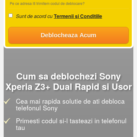
Pe ce adresa iti trimitem codul de deblocare?
Sunt de acord cu
Termenii si Conditiile
Deblocheaza Acum
Cum sa deblochezi Sony
Xperia Z3+ Dual Rapid si Usor
Cea mai rapida solutie de ati debloca
telefonul Sony
Primesti codul si-l tasteazi in telefonul
tau