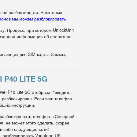
осле разблокировки. Некоторых
фонов мы можем разблокировать
.
у. Процесс, при котором UnlockUnit
указанная информация об операторе
вающих две SIM-карты. Заказы,
P40 LITE 5G
ei P40 Lite 5G отобразит "введите
но разблокирован. Если ваш телефон
ейших инструкций.
 разблокировать телефон в Северной
om не может этого сделать, скорее
 в себя следующие сети:
, разблокировать Vodafone UK,