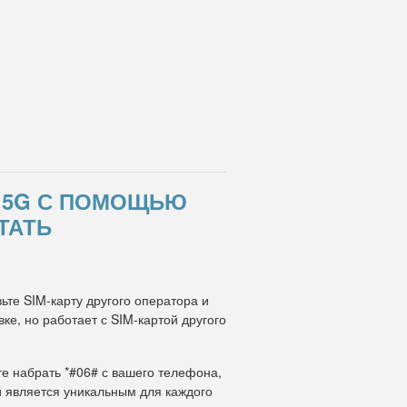
E 5G С ПОМОЩЬЮ
ТАТЬ
ьте SIM-карту другого оператора и
е, но работает с SIM-картой другого
те набрать *#06# с вашего телефона,
и является уникальным для каждого