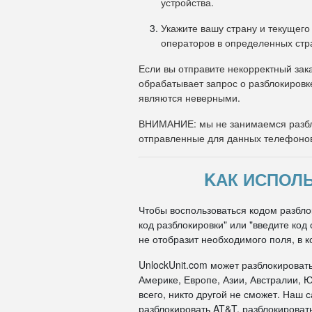
устройства.
Укажите вашу страну и текущего
операторов в определенных стр
Если вы отправите некорректный зака
обрабатывает запрос о разблокировк
являются неверными.
ВНИМАНИЕ: мы не занимаемся разбл
отправленные для данных телефоно
KАК ИСПОЛЬ
Чтобы воспользоваться кодом разблок
код разблокировки" или "введите ко
не отобразит необходимого поля, в к
UnlockUnit.com может разблокироват
Америке, Европе, Азии, Австралии, Ю
всего, никто другой не сможет. Наш
разблокировать AT&T, разблокировать