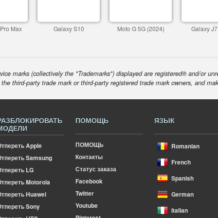
 Pro Max
Galaxy S10
Moto G 5G (2024)
Galaxy J7
ice marks (collectively the "Trademarks") displayed are registered® and/or unr
f the third-party trade mark or third-party registered trade mark owners, and ma
РАЗБЛОКИРОВАТЬ
ПОМОЩЬ
ЯЗЫК
МОДЕЛИ
ПОМОЩЬ
Отпереть Apple
Romanian
Контакты
Отпереть Samsung
French
Статус заказа
Отпереть LG
Spanish
Facebook
тпереть Motorola
Twitter
Отпереть Huawei
German
Youtube
Отпереть Sony
Italian
Pinterest