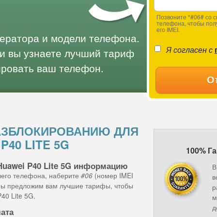
Позвоните *#06# со с
телефона, чтобы пол
его IMEI.
ператора и модели телефона.
Я согласен с
и вы узнаете лучший тариф
ировать ваш телефон.
О
АЗБЛОКИРОВАНИЮ ДЛЯ
P40 LITE 5G
100% Га
Huawei P40 Lite 5G информацию
В
шего телефона, наберите
#06
(номер IMEI
в
 мы предложим вам лучшие тарифы, чтобы
р
40 Lite 5G.
м
д
лата