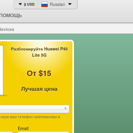
Russian
$ USD
ПОМОЩЬ
devices
Разблокируйте Huawei P40
Lite 5G
От $15
Лучшая цена
оторую ваш телефон заблокирован в
Email: