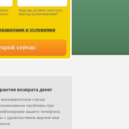
воего
Куда мы должны прислать
учить
вам код разблокировки?
правилами и условиями
ткрой сейчас
рантия возврата денег
 маловероятном случае
озникновении проблемы при
азблокировке вашего телефона,
ы с удовольствием вернем вам
еньги.