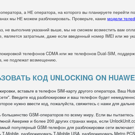
 оператора, а НЕ оператора, на которого вы планируете перейти п
анах мы НЕ можем разблокировать. Проверьте, какие
модели теле
з, не выполнив указаний выше, мы не сможем возместить вам оплат
е, является затратным, даже если введенный номер IMEI или же 
окировкой телефонов CDMA или же телефонов Dual-SIM, поддержи
в, не подлежат возмещению.
ЗОВАТЬ КОД UNLOCKING ON HUAWEI 
ировки, вставьте в телефон SIM-карту другого оператора. Ваш Huaw
д сети". Введите код разблокировки и ваш телефон будет немедлен
оторое нужно ввести код, пожалуйста, свяжитесь с нами для дальн
ь большинство GSM-операторов по всему миру. Если вы пытаетесь
жной Америке и более 200 других странах мира, если UnlockUnit.c
 самый популярный GSM-телефон для разблокировки сети включает
 T-Mobile, разблокировать T-Mobile USA, разблокировать Metro PCS