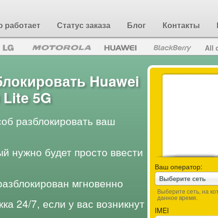
о работает
Статус заказа
Блог
Контакты
All 
блокировать Huawei
 Lite 5G
об разблокировать ваш
ый нужно будет просто ввести
Ваш оператор:
Выберите сеть
разблокирован мгновенно
Выберите сеть, на к
данное время.
ка 24/7, если у вас возникнут
IMEI