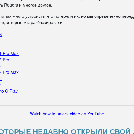
ь Rogers и многое другое.
ли так много устройств, что потеряли их, но мы определенно пере
в, которые мы разблокировали:
S
1 Pro Max
3 Pro
7
7 Pro Max
r
r
to G Play
Watch how to unlock video on YouTube
ОТОРЫЕ НЕДАВНО ОТКРЫЛИ СВОЙ 