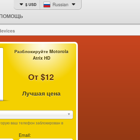
Russian
$ USD
ПОМОЩЬ
devices
Разблокируйте Motorola
Atrix HD
От $12
Лучшая цена
оторую ваш телефон заблокирован в
Email: