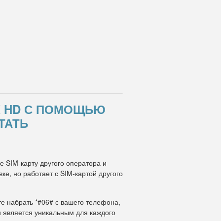
X HD С ПОМОЩЬЮ
ТАТЬ
те SIM-карту другого оператора и
е, но работает с SIM-картой другого
те набрать *#06# с вашего телефона,
и является уникальным для каждого