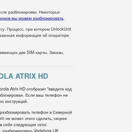
осле разблокировки. Некоторых
фонов мы можем разблокировать
.
у. Процесс, при котором UnlockUnit
указанная информация об операторе
вающих две SIM-карты. Заказы,
LA ATRIX HD
ola Atrix HD отобразит "введите код
азблокирован. Если ваш телефон не
их инструкций.
 разблокировать телефон в Северной
om не может этого сделать, скорее
 в себя следующие сети:
, разблокировать Vodafone UK,