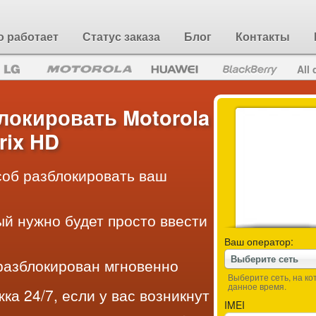
о работает
Статус заказа
Блог
Контакты
All 
локировать Motorola
rix HD
об разблокировать ваш
ый нужно будет просто ввести
Ваш оператор:
Выберите сеть
разблокирован мгновенно
Выберите сеть, на к
данное время.
ка 24/7, если у вас возникнут
IMEI