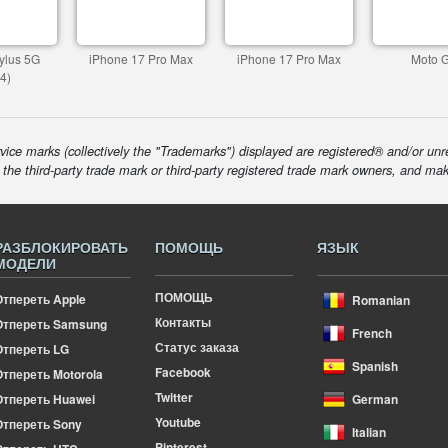
ylus 5G
iPhone 17 Pro Max
iPhone 17 Pro Max
Moto 
4)
ice marks (collectively the "Trademarks") displayed are registered® and/or unr
f the third-party trade mark or third-party registered trade mark owners, and ma
РАЗБЛОКИРОВАТЬ
ПОМОЩЬ
ЯЗЫК
МОДЕЛИ
ПОМОЩЬ
Отпереть Apple
Romanian
Контакты
Отпереть Samsung
French
Статус заказа
Отпереть LG
Spanish
Facebook
тпереть Motorola
Twitter
Отпереть Huawei
German
Youtube
Отпереть Sony
Italian
Pinterest