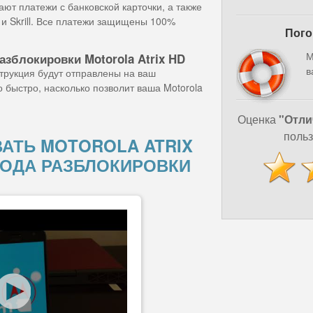
ют платежи с банковской карточки, а также
и Skrill. Все платежи защищены 100%
Пого
М
азблокировки Motorola Atrix HD
в
струкция будут отправлены на ваш
 быстро, насколько позволит ваша Motorola
Оценка
"Отли
польз
АТЬ MOTOROLA ATRIX
ОДА РАЗБЛОКИРОВКИ