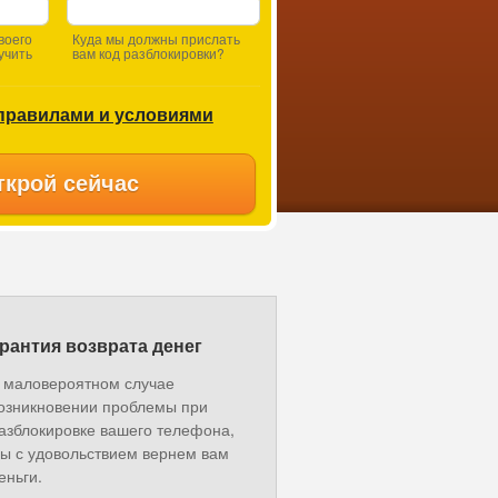
воего
Куда мы должны прислать
учить
вам код разблокировки?
правилами и условиями
ткрой сейчас
рантия возврата денег
 маловероятном случае
озникновении проблемы при
азблокировке вашего телефона,
ы с удовольствием вернем вам
еньги.