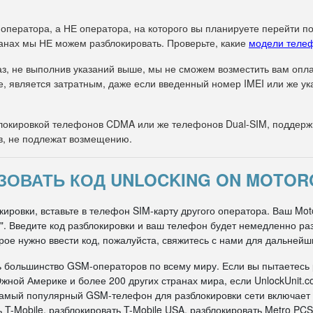
 оператора, а НЕ оператора, на которого вы планируете перейти п
анах мы НЕ можем разблокировать. Проверьте, какие
модели теле
з, не выполнив указаний выше, мы не сможем возместить вам оплат
е, является затратным, даже если введенный номер IMEI или же 
окировкой телефонов CDMA или же телефонов Dual-SIM, поддержи
в, не подлежат возмещению.
ЗОВАТЬ КОД UNLOCKING ON MOTORO
ировки, вставьте в телефон SIM-карту другого оператора. Ваш Motor
ти". Введите код разблокировки и ваш телефон будет немедленно р
рое нужно ввести код, пожалуйста, свяжитесь с нами для дальнейш
ь большинство GSM-операторов по всему миру. Если вы пытаетесь
жной Америке и более 200 других странах мира, если UnlockUnit.c
 самый популярный GSM-телефон для разблокировки сети включает
 T-Mobile, разблокировать T-Mobile USA, разблокировать Metro PCS