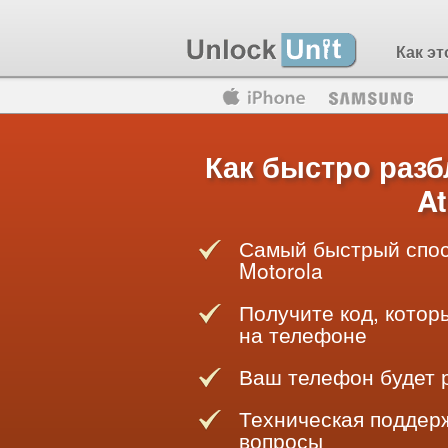
Как эт
Motorola
Huawei
Blackberry
Как быстро разб
At
Самый быстрый спос
Motorola
Получите код, котор
на телефоне
Ваш телефон будет 
Техническая поддерж
вопросы