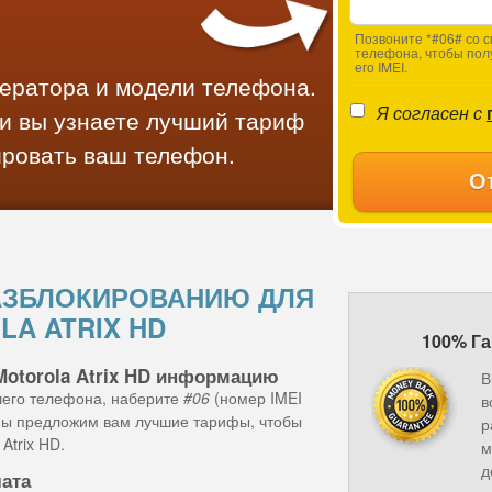
Позвоните *#06# со с
телефона, чтобы пол
его IMEI.
ператора и модели телефона.
Я согласен с
и вы узнаете лучший тариф
ировать ваш телефон.
О
АЗБЛОКИРОВАНИЮ ДЛЯ
A ATRIX HD
100% Га
Motorola Atrix HD информацию
В
шего телефона, наберите
#06
(номер IMEI
в
 мы предложим вам лучшие тарифы, чтобы
р
Atrix HD.
м
д
лата