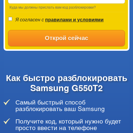
Куда мы должны прислать вам код разблокировки?
Я согласен с
правилами и условиями
Открой сейчас
Как быстро разблокировать
Samsung G550T2
Самый быстрый способ
разблокировать ваш Samsung
Получите код, который нужно будет
просто ввести на телефоне