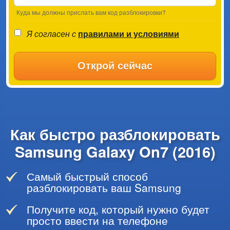
Куда мы должны прислать вам код разблокировки?
Я согласен с
правилами и условиями
Открой сейчас
Как быстро разблокировать
Samsung Galaxy On7 (2016)
Самый быстрый способ
разблокировать ваш Samsung
Получите код, который нужно будет
просто ввести на телефоне