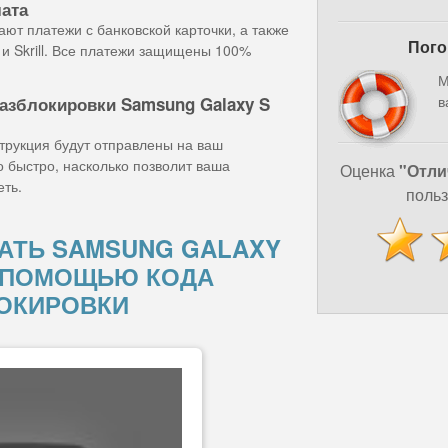
лата
ют платежи с банковской карточки, а также
Пого
и Skrill. Все платежи защищены 100%
М
в
разблокировки Samsung Galaxy S
струкция будут отправлены на ваш
о быстро, насколько позволит ваша
Оценка
"Отли
еть.
польз
АТЬ SAMSUNG GALAXY
С ПОМОЩЬЮ КОДА
ОКИРОВКИ