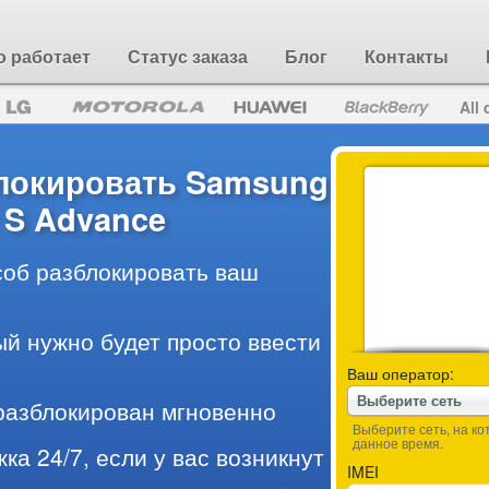
о работает
Статус заказа
Блог
Контакты
All 
блокировать Samsung
 S Advance
об разблокировать ваш
ый нужно будет просто ввести
Ваш оператор:
Выберите сеть
разблокирован мгновенно
Выберите сеть, на к
данное время.
ка 24/7, если у вас возникнут
IMEI