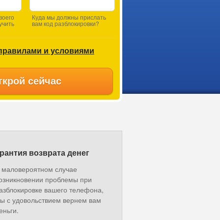
воего
Куда мы должны прислать
учить
вам код разблокировки?
правилами и условиями
ткрой сейчас
рантия возврата денег
 маловероятном случае
озникновении проблемы при
азблокировке вашего телефона,
ы с удовольствием вернем вам
еньги.