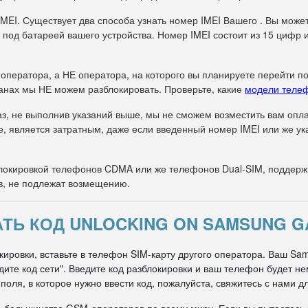
IMEI. Существует два способа узнать номер IMEI Вашего . Вы може
 под батареей вашего устройства. Номер IMEI состоит из 15 цифр 
 оператора, а НЕ оператора, на которого вы планируете перейти п
анах мы НЕ можем разблокировать. Проверьте, какие
модели теле
з, не выполнив указаний выше, мы не сможем возместить вам оплат
е, является затратным, даже если введенный номер IMEI или же 
окировкой телефонов CDMA или же телефонов Dual-SIM, поддержи
в, не подлежат возмещению.
ТЬ КОД UNLOCKING ON SAMSUNG G
кировки, вставьте в телефон SIM-карту другого оператора. Ваш Sa
едите код сети". Введите код разблокировки и ваш телефон будет 
оля, в которое нужно ввести код, пожалуйста, свяжитесь с нами д