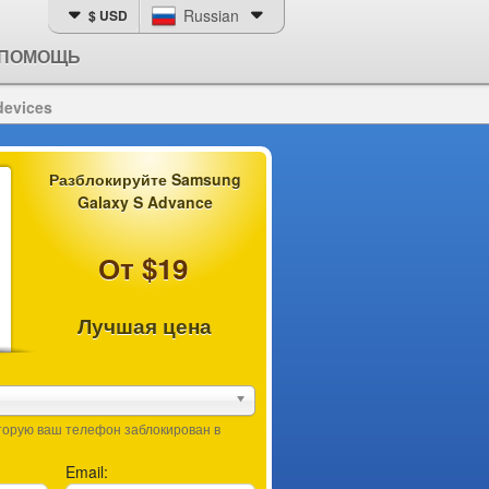
Russian
$ USD
ПОМОЩЬ
devices
Разблокируйте Samsung
Galaxy S Advance
От $19
Лучшая цена
оторую ваш телефон заблокирован в
Email: