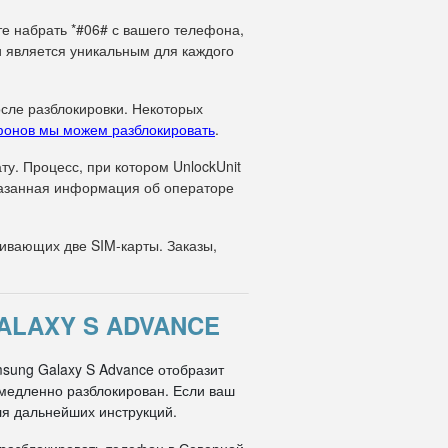
те набрать *#06# с вашего телефона,
и является уникальным для каждого
осле разблокировки. Некоторых
фонов мы можем разблокировать
.
у. Процесс, при котором UnlockUnit
указанная информация об операторе
вающих две SIM-карты. Заказы,
ALAXY S ADVANCE
msung Galaxy S Advance отобразит
немедленно разблокирован. Если ваш
ля дальнейших инструкций.