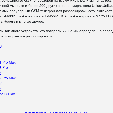
ь большинство GSM-операторов по всему миру. Если вы пытаетесь
жной Америке и более 200 других странах мира, если UnlockUnit.c
 самый популярный GSM-телефон для разблокировки сети включает
 T-Mobile, разблокировать T-Mobile USA, разблокировать Metro PCS
ь Rogers и многое другое.
ли так много устройств, что потеряли их, но мы определенно пере
в, которые мы разблокировали:
S
1 Pro Max
3 Pro
7
7 Pro Max
r
r
to G Play