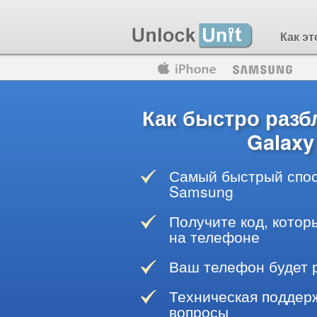
Как эт
Motorola
Huawei
Blackberry
Как быстро раз
Galaxy
Самый быстрый спос
Samsung
Получите код, котор
на телефоне
Ваш телефон будет 
Техническая поддерж
вопросы