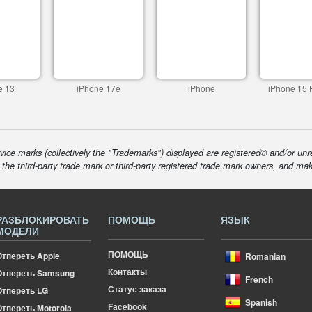
e 13
iPhone 17e
iPhone
iPhone 15 
ice marks (collectively the "Trademarks") displayed are registered® and/or unr
f the third-party trade mark or third-party registered trade mark owners, and ma
РАЗБЛОКИРОВАТЬ
ПОМОЩЬ
ЯЗЫК
МОДЕЛИ
ПОМОЩЬ
Отпереть Apple
Romanian
Контакты
Отпереть Samsung
French
Статус заказа
Отпереть LG
Spanish
Facebook
тпереть Motorola