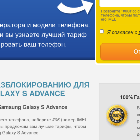
Позвоните *#06# со с
телефона, чтобы пол
его IMEI.
ператора и модели телефона.
Я согласен с
и вы узнаете лучший тариф
ировать ваш телефон.
О
АЗБЛОКИРОВАНИЮ ДЛЯ
LAXY S ADVANCE
100% Га
Samsung Galaxy S Advance
В
в
шего телефона, наберите
#06
(номер IMEI
р
 мы предложим вам лучшие тарифы, чтобы
м
 Galaxy S Advance.
д