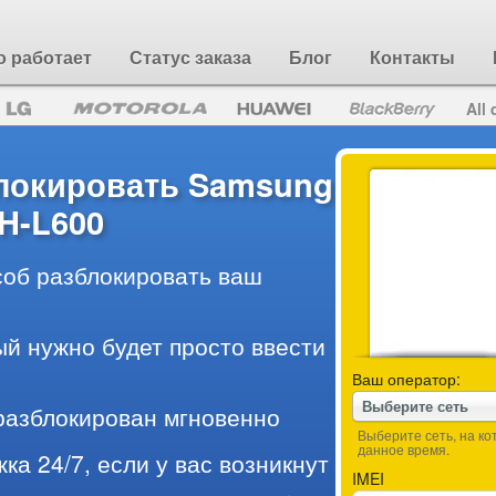
о работает
Статус заказа
Блог
Контакты
All 
блокировать Samsung
H-L600
об разблокировать ваш
ый нужно будет просто ввести
Ваш оператор:
Выберите сеть
разблокирован мгновенно
Выберите сеть, на к
данное время.
ка 24/7, если у вас возникнут
IMEI