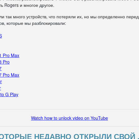
ь Rogers и многое другое.
ли так много устройств, что потеряли их, но мы определенно пере
в, которые мы разблокировали:
S
1 Pro Max
3 Pro
7
7 Pro Max
r
r
to G Play
Watch how to unlock video on YouTube
ОТОРЫЕ НЕДАВНО ОТКРЫЛИ СВОЙ 