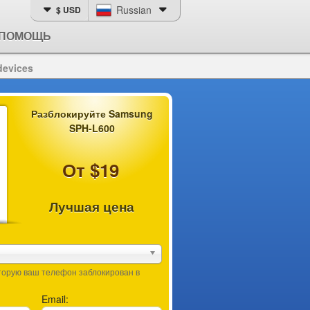
Russian
$ USD
ПОМОЩЬ
devices
Разблокируйте Samsung
SPH-L600
От $19
Лучшая цена
оторую ваш телефон заблокирован в
Email: