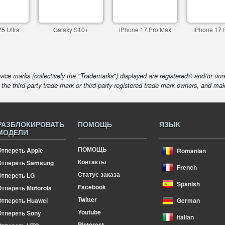
5 Ultra
Galaxy S10+
iPhone 17 Pro Max
iPhone 17 
ice marks (collectively the "Trademarks") displayed are registered® and/or unr
f the third-party trade mark or third-party registered trade mark owners, and ma
РАЗБЛОКИРОВАТЬ
ПОМОЩЬ
ЯЗЫК
МОДЕЛИ
ПОМОЩЬ
Отпереть Apple
Romanian
Контакты
Отпереть Samsung
French
Статус заказа
Отпереть LG
Spanish
Facebook
тпереть Motorola
Twitter
Отпереть Huawei
German
Youtube
Отпереть Sony
Italian
Pinterest