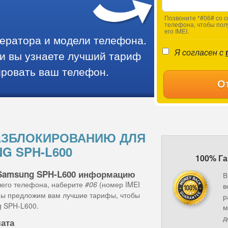
Позвоните *#06# со с
телефона, чтобы пол
его IMEI.
ператора и модели телефона.
Я согласен с
и вы узнаете лучший тариф
ировать ваш телефон.
О
АЗБЛОКИРОВАНИЮ ДЛЯ
G SPH-L600
100% Га
 Samsung SPH-L600 информацию
В
шего телефона, наберите
#06
(номер IMEI
в
 мы предложим вам лучшие тарифы, чтобы
р
g SPH-L600.
м
д
лата