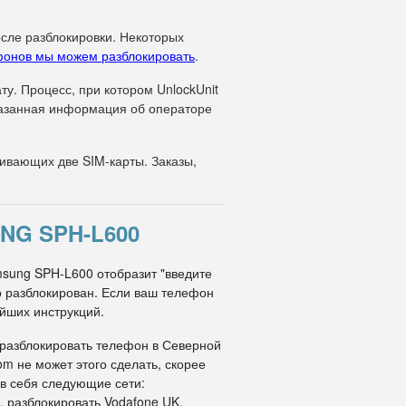
осле разблокировки. Некоторых
фонов мы можем разблокировать
.
у. Процесс, при котором UnlockUnit
указанная информация об операторе
вающих две SIM-карты. Заказы,
NG SPH-L600
msung SPH-L600 отобразит "введите
но разблокирован. Если ваш телефон
ейших инструкций.
 разблокировать телефон в Северной
om не может этого сделать, скорее
 в себя следующие сети:
, разблокировать Vodafone UK,