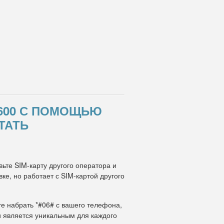
L600 С ПОМОЩЬЮ
ТАТЬ
ьте SIM-карту другого оператора и
е, но работает с SIM-картой другого
те набрать *#06# с вашего телефона,
и является уникальным для каждого