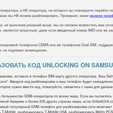
 оператора, а НЕ оператора, на которого вы планируете перейти п
анах мы НЕ можем разблокировать. Проверьте, какие
модели теле
з, не выполнив указаний выше, мы не сможем возместить вам оплат
е, является затратным, даже если введенный номер IMEI или же 
окировкой телефонов CDMA или же телефонов Dual-SIM, поддержи
в, не подлежат возмещению.
ЗОВАТЬ КОД UNLOCKING ON SAMSU
кировки, вставьте в телефон SIM-карту другого оператора. Ваш Sa
д сети". Введите код разблокировки и ваш телефон будет немедлен
оторое нужно ввести код, пожалуйста, свяжитесь с нами для дальн
ь большинство GSM-операторов по всему миру. Если вы пытаетесь
жной Америке и более 200 других странах мира, если UnlockUnit.c
 самый популярный GSM-телефон для разблокировки сети включает
 T-Mobile, разблокировать T-Mobile USA, разблокировать Metro PCS