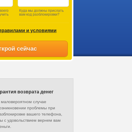
воего
Куда мы должны прислать
учить
вам код разблокировки?
правилами и условиями
ткрой сейчас
рантия возврата денег
 маловероятном случае
озникновении проблемы при
азблокировке вашего телефона,
ы с удовольствием вернем вам
еньги.